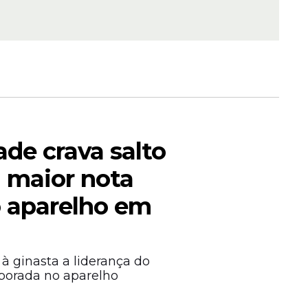
de crava salto
rtuna: em
 milhão
a maior nota
 aparelho em
à ginasta a liderança do
porada no aparelho