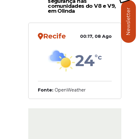
segurança nas
comunidades do V8 e V9,
Newsletter
em Olinda
oi
Recife
00:17, 08 Ago
 e
24
°c
Fonte:
OpenWeather