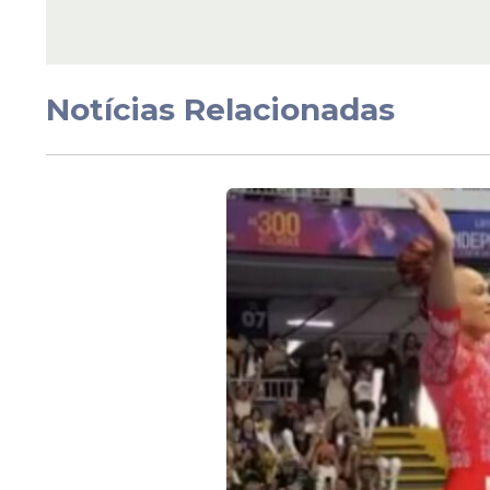
Notícias Relacionadas
Veja Também
Os números do
OnlyFans
sob o comando 
2024, o empresário recebeu US$ 701 milh
em rendimentos recentes.