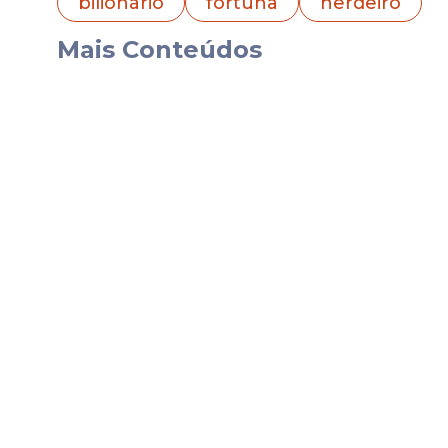
bilionário
fortuna
herdeiro
empresa e o gerenciamento de sua fortun
Mais Conteúdos
Comando da Plataform
Radvinsky assumiu o controle do
OnlyFan
responsável por consolidar o modelo de 
assinantes.