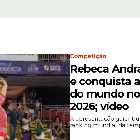
Competição
Rebeca Andra
de Radvinsky evidenciam a dimensão de sua fo
ões em dividendos, com média diária de US$ 1,9
e conquista 
do mundo no
2026; vídeo
A apresentação garantiu 
ranking mundial da tem