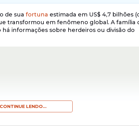
no de sua
fortuna
estimada em US$ 4,7 bilhões (
que transformou em fenômeno global. A família 
 há informações sobre herdeiros ou divisão do
CONTINUE LENDO...
no sucessório claro levanta dúvidas sobre o con