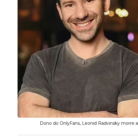
Dono do OnlyFans, Leonid Radvinsky morre ao