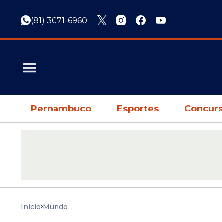
(81) 3071-6960
Pernambuco
Esportes
Concurs
Início
Mundo