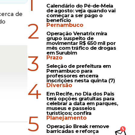
1
Calendário do Pé-de-Meia
de agosto: veja quando vai
cerca de
começar a ser pago o
benefício
2
do
Pernambuco
Operação Venatrix mira
grupo suspeito de
movimentar R$ 650 mil por
mês com tráfico de drogas
em Surubim
3
Prazo
Seleção de prefeitura em
Pernambuco para
professores encerra
inscrições nesta quinta (7)
4
Diversão
Em Recife, no Dia dos Pais
terá opções gratuitas para
celebrar a data em parques,
museus e passeios
turísticos; confira
5
Planejamento
Operação Break remove
barricadas e reforça
trole da