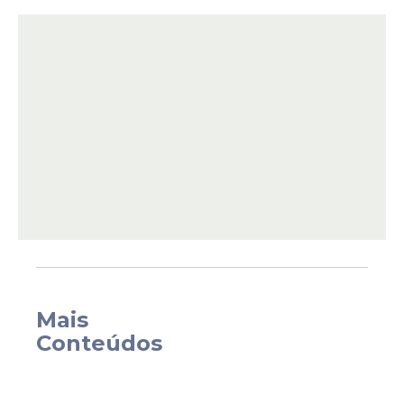
A iniciativa foi
divulgada nas redes sociais
pelo líder do Chega, André Ventura,
derrotado por Seguro no segundo turno
Mais
da eleição presidencial. Na publicação, o
Conteúdos
político comentou a presença de chefes
de Estado de países de língua portuguesa
na cerimônia de posse realizada na capital