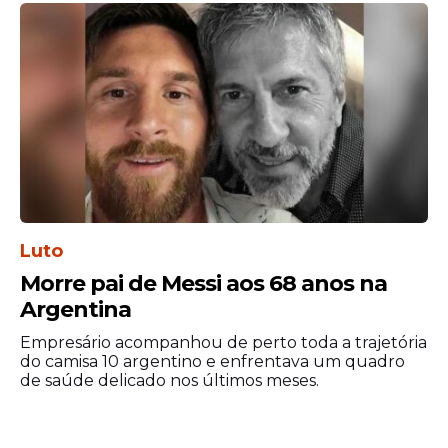
"Eu garanto que se eu for primeiro-ministro,
o senhor Lula da Silva ficará no aeroporto e,
se insistir, vai para uma cadeia".
Ventura também afirmou que "ficar preso
não será uma grande novidade para Lula"
O petista ficou preso por 580 dias em
Curitiba, e saiu da cadeia em novembro de
2019.
Luto
Morre pai de Messi aos 68 anos na
Argentina
Empresário acompanhou de perto toda a trajetória
do camisa 10 argentino e enfrentava um quadro
de saúde delicado nos últimos meses.