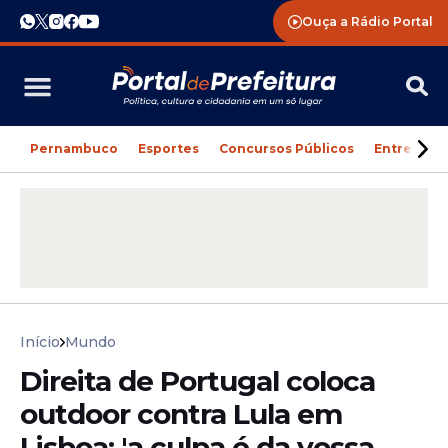
Ouça a Rádio Portal
Pernambuco
Esportes
Concursos Públicos
Entreteni
Início
Mundo
Direita de Portugal coloca
outdoor contra Lula em
Lisboa: 'a culpa é da vossa