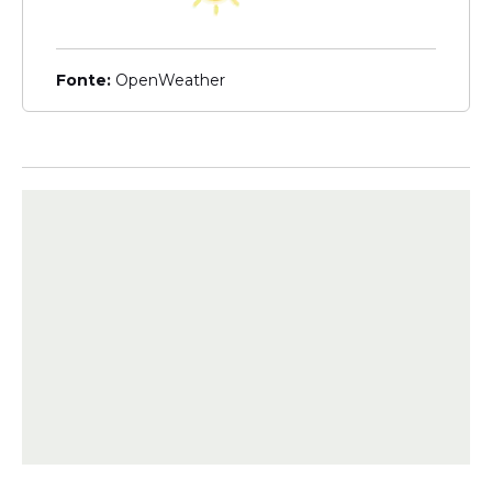
Registro
Passaporte de Eliza
Fonte:
OpenWeather
Samúdio: confira imagens
do documento encontrado
em Portugal
Veja Também
Nos últimos anos, o tema voltou ao centro
das discussões políticas e acadêmicas, com
propostas de reconhecimento histórico e
eventuais políticas de reparação.