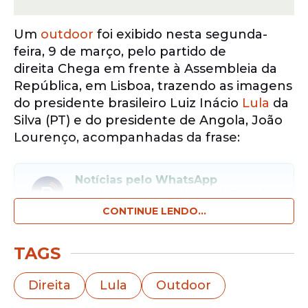
Um
outdoor
foi exibido nesta segunda-
feira, 9 de março, pelo partido de
direita Chega em frente à Assembleia da
República, em Lisboa, trazendo as imagens
do presidente brasileiro Luiz Inácio
Lula
da
Silva (PT) e do presidente de Angola, João
Lourenço, acompanhadas da frase:
Notícias pelo WhatsApp
Receba as notícias exclusivas do
Portal
de Prefeitura
pelo nosso canal.
CONTINUE LENDO...
Entrar no canal
TAGS
“A culpa não é de 500 anos de Portugal, é da
Direita
Lula
Outdoor
vossa corrupção”.