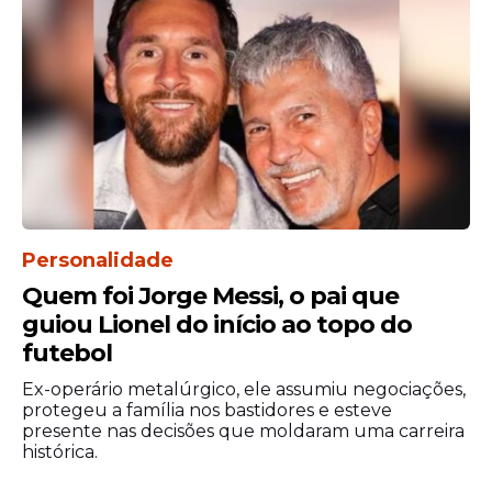
não deixaria Lula entrar no país.
"Se o Chega vencer as eleições legislativas, o
senhor presidente do Brasil não vai entrar
em Portugal", afirmou Ventura durante um
compromisso de campanha na quarta-feira,
6.
Personalidade
Quem foi Jorge Messi, o pai que
guiou Lionel do início ao topo do
futebol
Ex-operário metalúrgico, ele assumiu negociações,
protegeu a família nos bastidores e esteve
presente nas decisões que moldaram uma carreira
histórica.