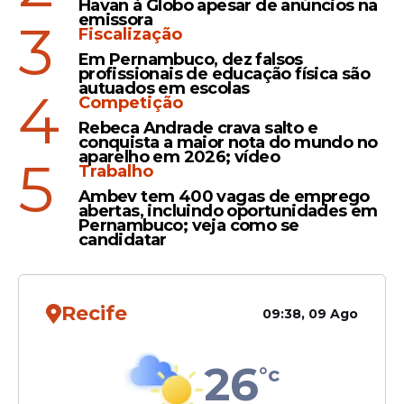
Havan à Globo apesar de anúncios na
emissora
3
O conteúdo do
outdoor
faz referência ao
Fiscalização
debate sobre os impactos do período
Em Pernambuco, dez falsos
colonial português em países que foram
profissionais de educação física são
autuados em escolas
4
dominados por Lisboa, como Brasil e
Competição
Angola.
Rebeca Andrade crava salto e
conquista a maior nota do mundo no
aparelho em 2026; vídeo
5
Trabalho
Leia Também
Ambev tem 400 vagas de emprego
abertas, incluindo oportunidades em
Pernambuco; veja como se
candidatar
Resolução
CNH: documento emitido
no Brasil passa a valer em
Recife
09:38, 09 Ago
Portugal; veja as regras
26
°c