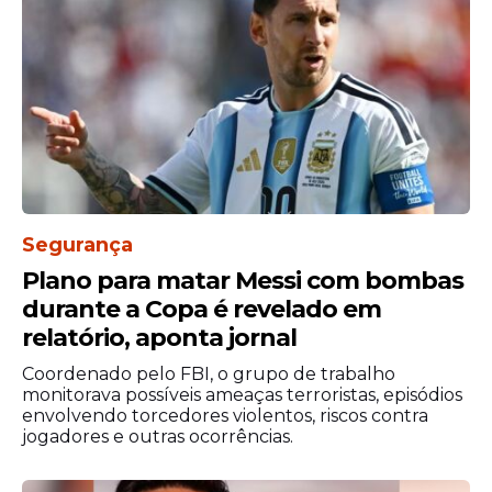
Em outra ocasião, Rebelo de Sousa
declarou que o tema da escravidão “não
pode ir para debaixo do tapete”.
Segurança
Plano para matar Messi com bombas
durante a Copa é revelado em
relatório, aponta jornal
Coordenado pelo FBI, o grupo de trabalho
monitorava possíveis ameaças terroristas, episódios
Lula e André Ventura
envolvendo torcedores violentos, riscos contra
jogadores e outras ocorrências.
Em 2024, André Ventura chegou a afirmar,
que
caso vencesse eleições legislativas
,