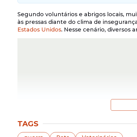
Segundo voluntários e abrigos locais, mu
às pressas diante do clima de inseguranç
Estados Unidos
. Nesse cenário, diversos
TAGS
A situação tem pressionado instituições 
resgate afirmam que o número de anima