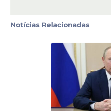
entenda fenômeno
Notícias Relacionadas
Veja Também
“Voluntários em centros de resgate anima
que o normal, o que está levando abrigos ao