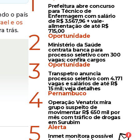
1
Prefeitura abre concurso
para Técnico de
ndo o país
Enfermagem com salário
de R$ 3.567,96 + vale-
rael e os
alimentação de até R$
a trás.
715,00
2
Oportunidade
Ministério da Saúde
contrata banca para
processo seletivo com 300
vagas; confira cargos
3
Oportunidade
Transpetro anuncia
processo seletivo com 4.171
vagas e salários de até R$
15 mil; veja detalhes
4
Pernambuco
Operação Venatrix mira
grupo suspeito de
movimentar R$ 650 mil por
mês com tráfico de drogas
em Surubim
5
Alerta
es de
Inmet monitora possível
e forma