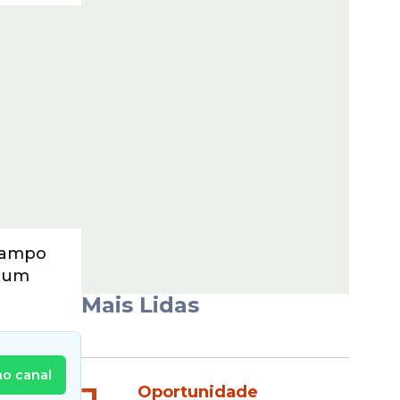
 campo
m um
Mais Lidas
no canal
Oportunidade