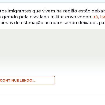
itos imigrantes que vivem na região estão deixa
a gerado pela escalada militar envolvendo
Irã, Is
 animais de estimação acabam sendo deixados par
CONTINUE LENDO...
que já atuavam no limite de capacidade. Entidad
is abandonados nas últimas semanas cresceu d