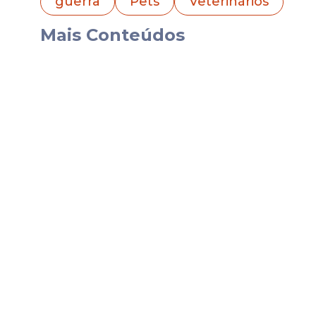
guerra
Pets
Veterinários
significativa, criando um cenário conside
Mais Conteúdos
Aumento de animais a
A organização K9 Friends Dubai informo
abandonados encontrados nas ruas ou de