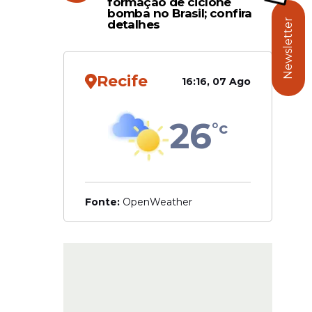
formação de ciclone
bomba no Brasil; confira
Newsletter
detalhes
 animais
Recife
16:16, 07 Ago
26
°c
Fonte:
OpenWeather