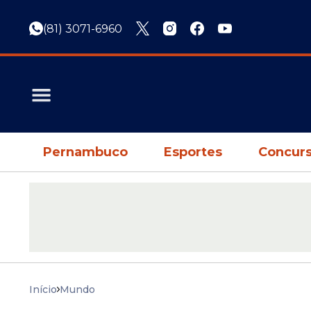
(81) 3071-6960
Pernambuco
Esportes
Concurs
Início
Mundo