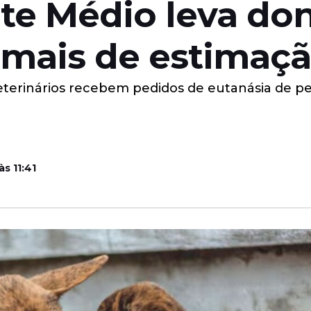
nte Médio leva do
nimais de estimaç
terinários recebem pedidos de eutanásia de pets
s 11:41