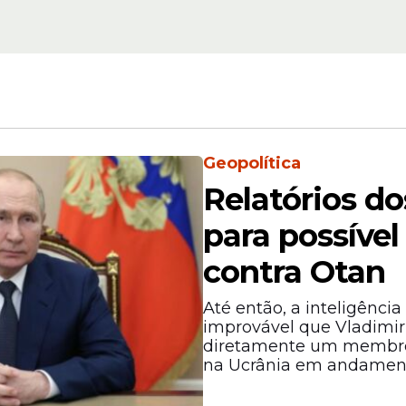
Washington Post
Geopolítica
Relatórios d
l relataram centenas de animais abandonados a
 limite”, afirmou Aditi Gouri, proprietária do esp
para possível
contra Otan
Até então, a inteligênci
improvável que Vladimir
diretamente um membro 
na Ucrânia em andamen