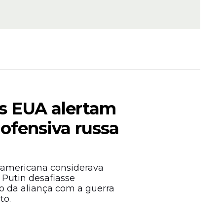
os EUA alertam
 mais do
aço.
 ofensiva russa
a americana considerava
 Putin desafiasse
da aliança com a guerra
to.