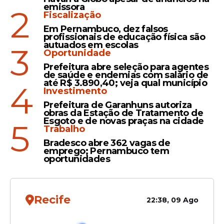
emissora
2
Justiça penhora 30% do
Fiscalização
salário de Romário para
Em Pernambuco, dez falsos
indenizar ex-presidente da
profissionais de educação física são
autuados em escolas
3
CBF
Oportunidade
Prefeitura abre seleção para agentes
de saúde e endemias com salário de
até R$ 3.890,40; veja qual município
4
Investimento
Decisão
Prefeitura de Garanhuns autoriza
Romário abre mão de R$
obras da Estação de Tratamento de
46 mil no Senado após
Esgoto e de novas praças na cidade
5
Trabalho
cobrança por "home office"
na Copa do Mundo
Bradesco abre 362 vagas de
emprego; Pernambuco tem
oportunidades
Recife
22:38, 09 Ago
Veja Também