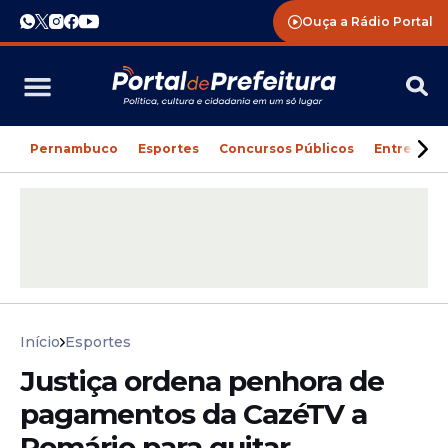
Ouça a Rádio Portal
Pernambuco
Esportes
Concursos Públicos
Entreteni
Início
Esportes
Justiça ordena penhora de
pagamentos da CazéTV a
Romário para quitar