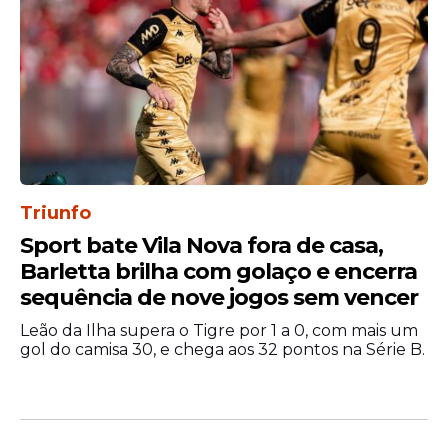
valores que serão retidos. O
descumprimento da ordem poderá
resultar na aplicação de multa por ato
atentatório à dignidade da Justiça.
Segundo a decisão, ao todo 35%
do
salário
mensal de aproximadamente R$
46 mil de Romário deverá ser penhorado
para quitar duas dívidas judiciais que,
Triunfo
somadas, chegam a R$ 78 mil. A decisão
Sport bate Vila Nova fora de casa,
ainda pode ser contestada por meio de
Barletta brilha com golaço e encerra
recurso.
sequência de nove jogos sem vencer
Leão da Ilha supera o Tigre por 1 a 0, com mais um
gol do camisa 30, e chega aos 32 pontos na Série B.