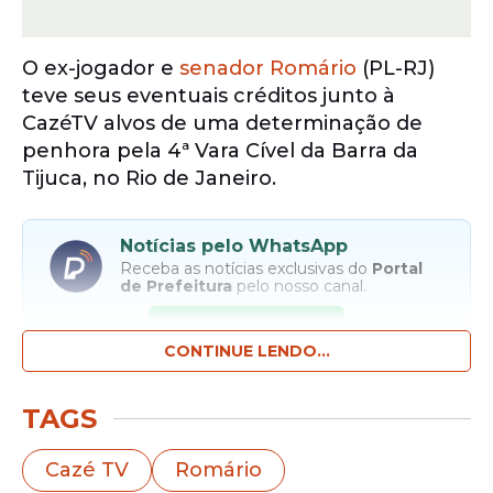
O ex-jogador e
senador
Romário
(PL-RJ)
teve seus eventuais créditos junto à
CazéTV alvos de uma determinação de
penhora pela 4ª Vara Cível da Barra da
Tijuca, no Rio de Janeiro.
Notícias pelo WhatsApp
Receba as notícias exclusivas do
Portal
de Prefeitura
pelo nosso canal.
Entrar no canal
CONTINUE LENDO...
A medida judicial visa garantir a quitação de
TAGS
uma dívida de R$ 32,4 milhões, resultante
de uma ação movida pela construtora
Cazé TV
Romário