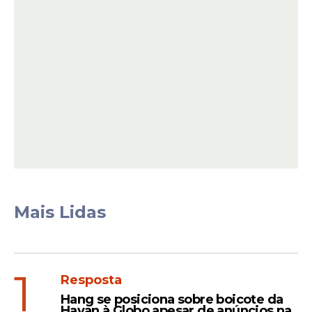
O processo, que tramita sob segredo de
Justiça, encontra-se atualmente em fase
de cumprimento de sentença. Caso os
pagamentos tenham sido efetuados por
empresas coligadas ou parceiras, a CazéTV
deverá informar a qualificação completa
das pagadoras, permitindo que o Judiciário
identifique novas fontes de renda passíveis
de penhora para o pagamento do débito.
Mais Lidas
Leia Também
1
Resposta
Hang se posiciona sobre boicote da
Decisão
Havan à Globo apesar de anúncios na