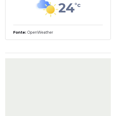
24
°c
Salário penhorado pela
Justiça
Fonte:
OpenWeather
A
Justiça
de São Paulo determinou a
penhora de parte do
salário
do
senador
Romário
(PL-RJ) para quitar uma
dívida decorrente de uma condenação por
danos morais em ação movida pelo ex-
presidente da Confederação Brasileira de
Futebol Marco Polo Del Nero.