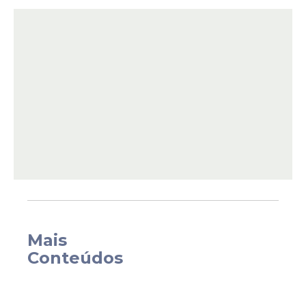
As equipes reeditam a última final da
competição. Em 2024/25, o Cruzeiro levou
a melhor por 3 sets a 1 (18/25, 25/23, 25/23,
25/21).
Dessa forma, a Raposa conquistou seu
nono título, maior campeão isolado do
torneio. Já o Campinas busca o hexa.
Mais
Conteúdos