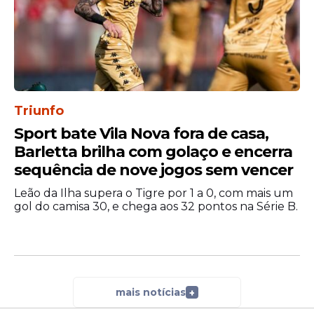
vantagem nos duelos mais recentes, com
oito triunfos nos últimos dez encontros.
Grandes expoentes do
vôlei
masculino
nacional, já protagonizaram decisões de
torneios de destaque.
Triunfo
Além da Superliga 2025, duelaram em 2026
pelos títulos da Copa Brasil (vencida pelo
Sport bate Vila Nova fora de casa,
Cruzeiro) e do Sul-Americano de Clubes
Barletta brilha com golaço e encerra
(vencido pelo Campinas).
sequência de nove jogos sem vencer
Leão da Ilha supera o Tigre por 1 a 0, com mais um
Da redação do Portal de Prefeitura com
gol do camisa 30, e chega aos 32 pontos na Série B.
informações da Olympics.
mais notícias
+