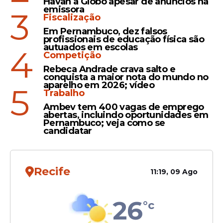
Havan à Globo apesar de anúncios na
emissora
3
Veja Também
Fiscalização
Em Pernambuco, dez falsos
profissionais de educação física são
autuados em escolas
4
Competição
Nas quartas de final, dois triunfos por 3 sets
Rebeca Andrade crava salto e
a 1 colocaram o time na semifinal, quando
conquista a maior nota do mundo no
aparelho em 2026; vídeo
5
enfrentou o
Praia Clube
e também
Trabalho
avançou em dois jogos.
Ambev tem 400 vagas de emprego
abertas, incluindo oportunidades em
Pernambuco; veja como se
candidatar
Recife
11:19, 09 Ago
26
°c