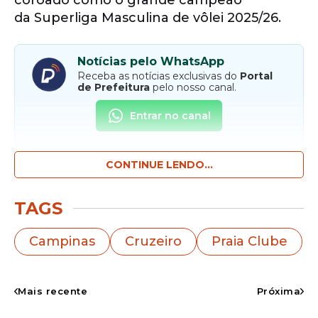
coroado como o grande campeão
da Superliga Masculina de vôlei 2025/26.
Notícias pelo WhatsApp
Receba as notícias exclusivas do
Portal
de Prefeitura
pelo nosso canal.
Entrar no canal
CONTINUE LENDO...
A decisão acontece em jogo único, que
será realizado no dia 10 de maio, domingo,
no Ginásio do Ibirapuera, em São Paulo.
TAGS
Campinas
Cruzeiro
Praia Clube
Mais recente
Próxima