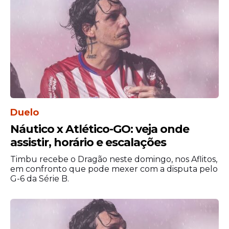
vencendo a ida e a volta por 3 sets a 0.
Duelo
Náutico x Atlético-GO: veja onde
assistir, horário e escalações
Na semifinal, contudo, a Raposa passou
Timbu recebe o Dragão neste domingo, nos Aflitos,
mais emoção. Isso porque precisou do
em confronto que pode mexer com a disputa pelo
G-6 da Série B.
terceiro jogo contra o Minas, inclusive
saindo atrás na partida decisiva.
Um dos destaques da equipe
é
Oppenkoski
, um dos maiores