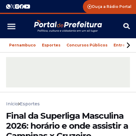
Ouça a Rádio Portal
Pernambuco
Esportes
Concursos Públicos
Entreteni
Início
Esportes
Final da Superliga Masculina
2026: horário e onde assistir a
Campinas x Cruzeiro