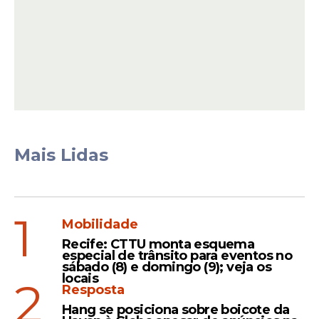
Recife
Geraldão recebe jogos da
Superliga Feminina de Vôlei
no com cobertura do Portal
de Prefeitura
Mais Lidas
Recuperação
Ex-atleta de vôlei que ficou
tetraplégico volta a mexer
1
Mobilidade
o braço uma semana após
Recife: CTTU monta esquema
tomar polilaminina
especial de trânsito para eventos no
sábado (8) e domingo (9); veja os
locais
2
Resposta
Hang se posiciona sobre boicote da