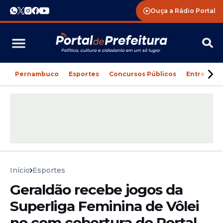
Ouça a Rádio Portal
Pernambuco
Esportes
Concursos Públicos
Entreteni
Início
Esportes
Geraldão recebe jogos da
Superliga Feminina de Vôlei
no com cobertura do Portal