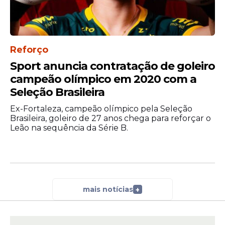
na sede do Banco e, em casos de grandes
quantidades, a equipe realiza a coleta no
local. O contato pode ser feito pelo
telefone (81) 99488-6856 ou pelo e-
Reforço
mail
bancodealimentos@recife.pe.gov.br
Sport anuncia contratação de goleiro
campeão olímpico em 2020 com a
Seleção Brasileira
Ex-Fortaleza, campeão olímpico pela Seleção
Brasileira, goleiro de 27 anos chega para reforçar o
Leão na sequência da Série B.
mais notícias
+