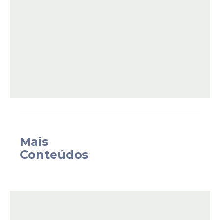
quilos de alimentos não perecíveis na
entrada do ginásio. As arrecadações serão
destinadas ao Banco de Alimentos do
Recife, que atende mais de 26 mil pessoas
em situação de vulnerabilidade social e
alimentar no município.
Mais
Conteúdos