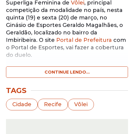
Superliga Feminina de
Vôlei
, principal
competição da modalidade no país, nesta
quinta (19) e sexta (20) de março, no
Ginásio de Esportes Geraldo Magalhães, o
Geraldão, localizado no bairro da
Imbiribeira. O site
Portal de Prefeitura
com
o Portal de Esportes, vai fazer a cobertura
do duelo.
CONTINUE LENDO...
Notícias pelo WhatsApp
Receba as notícias exclusivas do
Portal
de Prefeitura
pelo nosso canal.
TAGS
Entrar no canal
Cidade
Recife
Vôlei
O evento também contará com uma ação
solidária: torcedores poderão garantir 50%
de desconto nos ingressos ao doar dois