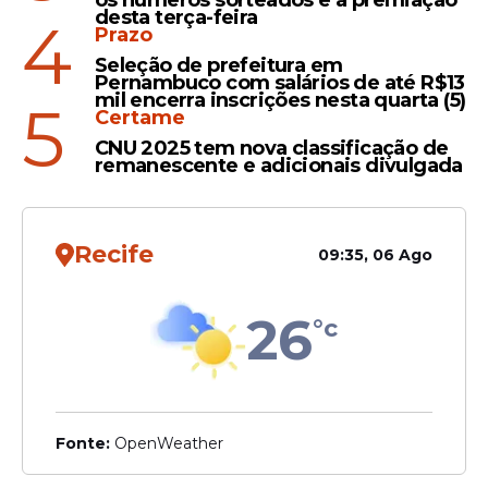
os números sorteados e a premiação
desta terça-feira
4
No
Prazo
site
bancadoingresso.com.br/event/superliga
Seleção de prefeitura em
Pernambuco com salários de até R$13
e também presencialmente em pontos
mil encerra inscrições nesta quarta (5)
5
físicos nas lojas ArenaFit (Shopping RioMar)
Certame
e Jorge Bischoff (Shopping Recife),
CNU 2025 tem nova classificação de
remanescente e adicionais divulgada
os ingressos para os dois jogos podem ser
adquiridos.
Recife
09:35, 06 Ago
26
°c
Fonte:
OpenWeather