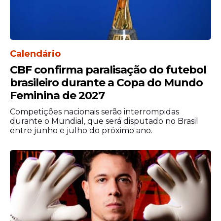
Somente em 2025, foram arrecadadas
quase 100 toneladas de alimentos,
beneficiando entidades sociais e cozinhas
solidárias, e alcançando um total de mais
Calendário
de 26 mil pessoas em situação de
CBF confirma paralisação do futebol
vulnerabilidade social e alimentar no
brasileiro durante a Copa do Mundo
município.
Feminina de 2027
Competições nacionais serão interrompidas
durante o Mundial, que será disputado no Brasil
entre junho e julho do próximo ano.