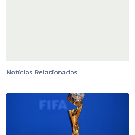
Sorte, Governo Estadual e
Federal como
patrocinadores do Carnaval
2026
Decisão
Justiça Federal assume
operação que investiga
Deolane Bezerra e Esportes
Notícias Relacionadas
da Sorte
Veja Também