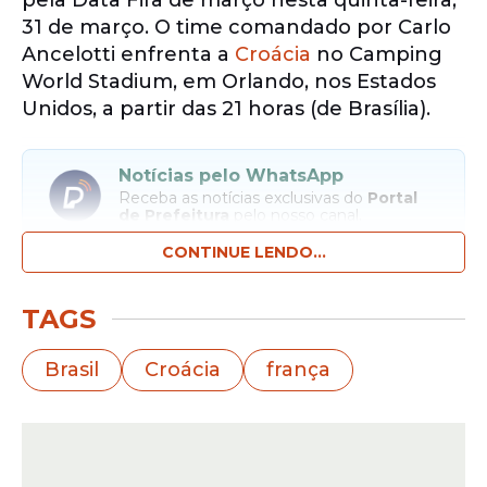
pela Data Fifa de março nesta quinta-feira,
31 de março. O time comandado por Carlo
Ancelotti enfrenta a
Croácia
no Camping
World Stadium, em Orlando, nos Estados
Unidos, a partir das 21 horas (de Brasília).
Notícias pelo WhatsApp
Receba as notícias exclusivas do
Portal
de Prefeitura
pelo nosso canal.
CONTINUE LENDO...
Entrar no canal
TAGS
O
Brasil vem de uma derrota para a França
por 2 a 1 em Boston. A seleção francesa,
Brasil
Croácia
frança
que atuou cerca de 40 minutos com um a
menos após expulsão de Upamecano, foi
às redes com Mbappé e Ekitike. O zagueiro
Bremer descontou para a seleção