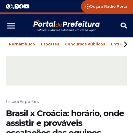
Ouça a Rádio Portal
Pernambuco
Esportes
Concursos Públicos
Entreteni
Início
Esportes
Brasil x Croácia: horário, onde
assistir e prováveis
escalações das equipes