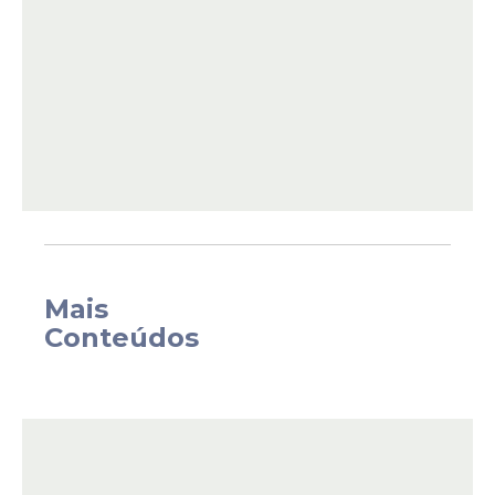
brasileira.
Mais
Conteúdos
A Croácia, por sua vez, bateu a Colômbia
jogando em Orlando. Jhon Arias, jogador
do Palmeiras, abriu o placar para os
colombianos, mas Matanovic e Vuskovic
viraram para os croatas.