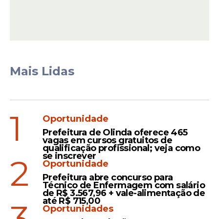
Brasil x Croácia:
relembre o histórico
entre as seleções
O Brasil leva vantagem no retrospecto
histórico contra a Croácia, com três vitórias
Mais Lidas
e dois empates em cinco confrontos.
Apesar da superioridade nos números, os
croatas protagonizaram uma eliminação
1
marcante nas quartas de final da Copa do
Oportunidade
Mundo de 2022, ao superarem a seleção
Prefeitura de Olinda oferece 465
brasileira nos pênaltis, após empate por 1 a
vagas em cursos gratuitos de
qualificação profissional; veja como
1.
se inscrever
2
Oportunidade
Prefeitura abre concurso para
Técnico de Enfermagem com salário
Leia Também
de R$ 3.567,96 + vale-alimentação de
até R$ 715,00
3
Oportunidades