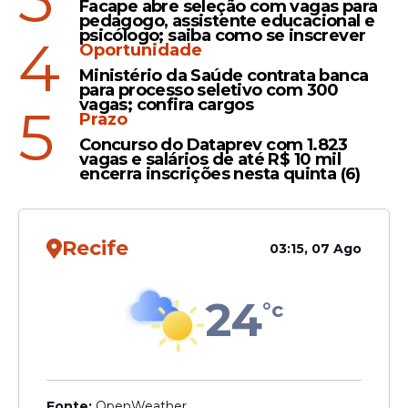
Facape abre seleção com vagas para
Vai, Brasil!
pedagogo, assistente educacional e
psicólogo; saiba como se inscrever
4
Casas Bahia promete quitar
Oportunidade
carnês de clientes caso
Ministério da Saúde contrata banca
Brasil conquiste o hexa
para processo seletivo com 300
vagas; confira cargos
5
Prazo
Concurso do Dataprev com 1.823
vagas e salários de até R$ 10 mil
encerra inscrições nesta quinta (6)
Histórico
Brasil x França tem
retrospecto positivo para a
Recife
03:15, 07 Ago
Canarinha, porém com
traumas em Copas do
24
Mundo
°c
Veja Também
Fonte:
OpenWeather