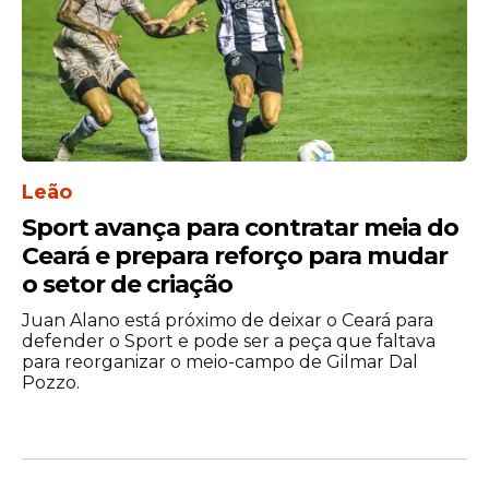
Local:
Camping World Stadium, em
Orlando, nos Estados Unidos
Onde assistir:
TV Globo, SporTV e GeTV
Da redação do Portal de Prefeitura com
informações da Olympics
Leão
Sport avança para contratar meia do
Ceará e prepara reforço para mudar
o setor de criação
Juan Alano está próximo de deixar o Ceará para
defender o Sport e pode ser a peça que faltava
para reorganizar o meio-campo de Gilmar Dal
Pozzo.