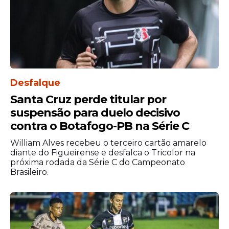
detalhes sobre o
amistoso
Data:
31 de março, terça-feira
Desfalque
Santa Cruz perde titular por
suspensão para duelo decisivo
contra o Botafogo-PB na Série C
William Alves recebeu o terceiro cartão amarelo
diante do Figueirense e desfalca o Tricolor na
próxima rodada da Série C do Campeonato
Brasileiro.
Horário:
21h (de Brasília)