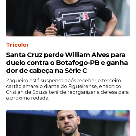
Tricolor
Santa Cruz perde William Alves para
duelo contra o Botafogo-PB e ganha
dor de cabeça na Série C
Zagueiro está suspenso após receber o terceiro
cartão amarelo diante do Figueirense, e técnico
Cristian de Souza terá de reorganizar a defesa para
Croácia:
Livakovic; Stanisic, Vuskovic e
a próxima rodada.
Pongracic; Marco Pasalic, Modric, P. Sucic,
Mario Pasalic e Perisic; Vlasic (Kramaric) e
Matanovic (Musa).
Treinador:
Zlatko Dalic
Brasil x Croácia: