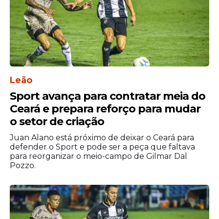
A equipe tem desfalques importantes,
como Raphinha, além de dúvidas
envolvendo nomes como Pedri e De Jong.
Já o Espanyol deve escalar: Dmitrovic;
Omar, Calero, Cabrera e Romero; Lozano,
Gonzalez, Dolan, Ngonge e Expósito;
Leão
Roberto Fernández.
Sport avança para contratar meia do
Ceará e prepara reforço para mudar
o setor de criação
Juan Alano está próximo de deixar o Ceará para
defender o Sport e pode ser a peça que faltava
para reorganizar o meio-campo de Gilmar Dal
Pozzo.