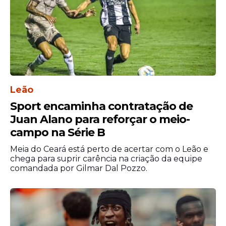
O time visitante também terá baixas, como
Puado e Riedel, que seguem no
departamento médico.
Clássico histórico da
Espanha
Leão
Sport encaminha contratação de
O confronto é conhecido como
“Derbi
Juan Alano para reforçar o meio-
Catalão”
e carrega grande rivalidade
campo na Série B
regional. Historicamente, o Barcelona leva
vantagem no retrospecto, mas o Espanyol
Meia do Ceará está perto de acertar com o Leão e
tenta quebrar a sequência negativa e
chega para suprir carência na criação da equipe
comandada por Gilmar Dal Pozzo.
surpreender o rival.
A expectativa é de um jogo intenso, com
clima de decisão, mesmo em meio à reta
final da temporada europeia.