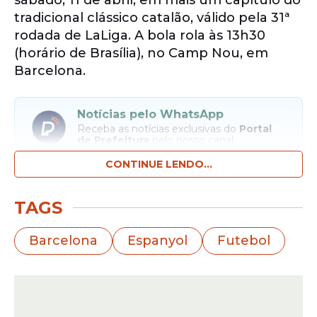
sábado, 11 de abril, em mais um capítulo do
tradicional clássico catalão, válido pela 31ª
rodada de LaLiga. A bola rola às 13h30
(horário de Brasília), no Camp Nou, em
Barcelona.
Notícias pelo WhatsApp
Receba as notícias exclusivas do
Portal
de Prefeitura
pelo nosso canal.
CONTINUE LENDO...
Entrar no canal
TAGS
O duelo chega em um momento
importante da temporada e promete
Barcelona
Espanyol
Futebol
movimentar o Campeonato Espanhol,
reunindo dois
rivais
históricos em situações
distintas na tabela.