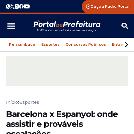
Ouça a Rádio Portal
Pernambuco
Esportes
Concursos Públicos
Entreteni
Início
Esportes
Barcelona x Espanyol: onde
assistir e prováveis
escalações