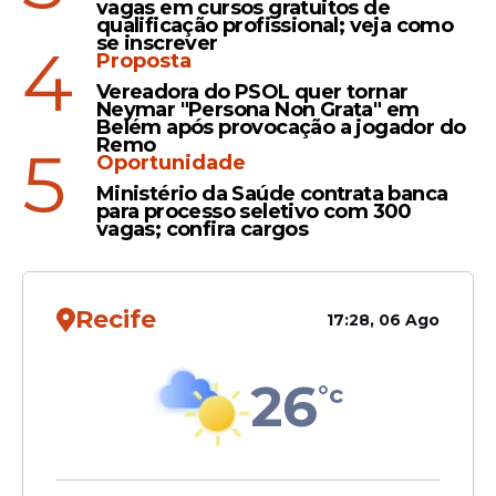
vagas em cursos gratuitos de
qualificação profissional; veja como
se inscrever
4
Proposta
Retrospecto
Vereadora do PSOL quer tornar
Neymar "Persona Non Grata" em
Atlético de Madrid, de
Belém após provocação a jogador do
Simeone, nunca perdeu
Remo
5
Oportunidade
jogos de mata-mata da
Ministério da Saúde contrata banca
Champions League em
para processo seletivo com 300
casa; confira
vagas; confira cargos
Recife
17:28, 06 Ago
Veja Também
26
°c
Mesmo com oscilações recentes, o time
catalão ainda aparece bem posicionado na