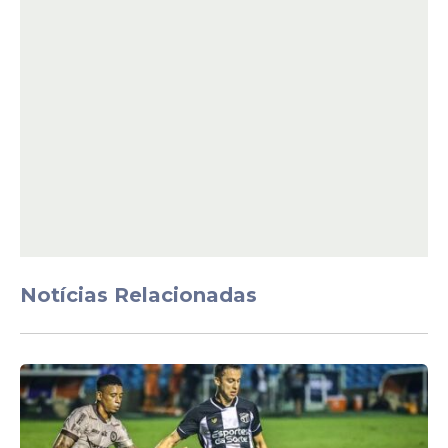
temporada.
Prováveis escalações
O Barcelona deve ir a campo com: Joan
Garcia; Koundé, Cubarsí, Gerard Martín e
Balde; Eric Garcia, Gavi e Dani Olmo; Roony,
Ferran Torres e Rashford.
Notícias Relacionadas