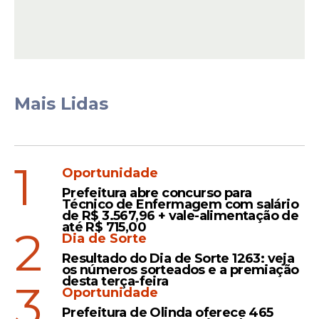
pressionados após resultados recentes
negativos, incluindo uma derrota na Liga
dos Campeões para o Atlético de Madrid,
na partida de ida das quartas de final. A
equipe busca recuperação imediata diante
Mais Lidas
da torcida para manter a boa campanha
no Campeonato Espanhol.
1
Oportunidade
Leia Também
Prefeitura abre concurso para
Técnico de Enfermagem com salário
de R$ 3.567,96 + vale-alimentação de
até R$ 715,00
2
Histórico
Dia de Sorte
Barcelona terá que fazer
Resultado do Dia de Sorte 1263: veja
os números sorteados e a premiação
algo inédito para eliminar o
desta terça-feira
3
Atlético de Madrid na
Oportunidade
Champions League
Prefeitura de Olinda oferece 465