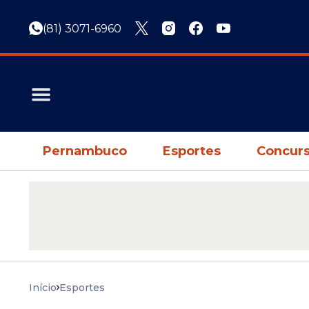
(81) 3071-6960
Pernambuco
Esportes
Concurs
Início
Esportes