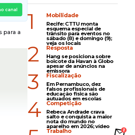
no canal
1
Mobilidade
Recife: CTTU monta
esquema especial de
s para a
trânsito para eventos no
sábado (8) e domingo (9);
veja os locais
2
Resposta
Hang se posiciona sobre
boicote da Havan à Globo
apesar de anúncios na
emissora
3
Fiscalização
Em Pernambuco, dez
falsos profissionais de
educação física são
autuados em escolas
4
Competição
Rebeca Andrade crava
salto e conquista a maior
nota do mundo no
aparelho em 2026; vídeo
Trabalho