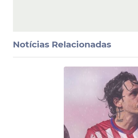
STF decide ampliar
proteção da Lei Maria
Penha a casais
homoafetivos e mulh
trans
Notícias Relacionadas
Veja Também
O tema gera divisões dentro do meio esp
críticos alegando que a diferença biológ