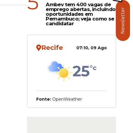
5
(sigla em
Ambev tem 400 vagas de
emprego abertas, incluindo
puta.
Newsletter
oportunidades em
Pernambuco; veja como se
candidatar
 Ainsley
tleta
Recife
07:10, 09 Ago
25
°c
Fonte:
OpenWeather