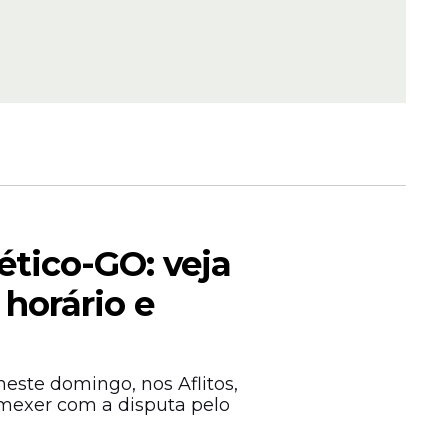
ra
 trans
amentos
ens
ético-GO: veja
 horário e
usão e
este domingo, nos Aflitos,
mexer com a disputa pelo