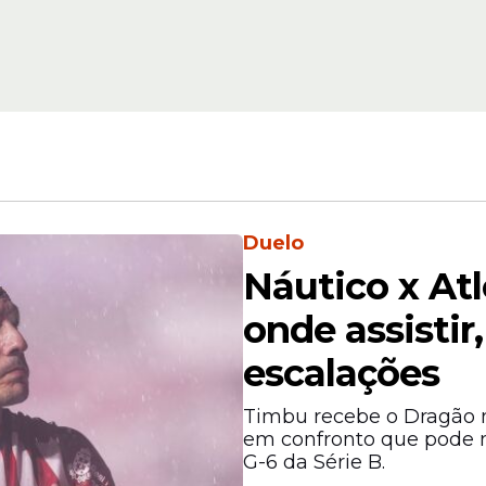
EUA: Pesquisa most
 da
oposição à ideologia
em esportes e trat
eres
hormonais para jov
Duelo
Náutico x Atl
onde assistir,
ortivo, com defensores argumentando pela incl
escalações
ica pode gerar vantagens competitivas.
Timbu recebe o Dragão n
em confronto que pode 
G-6 da Série B.