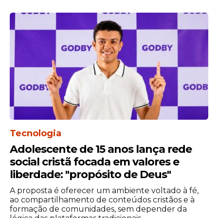
"Eu tenho provas, pessoas,
mulheres que estavam perto que
também sofreram a mesma
coisa que eu, com a mesma
pessoa que se diz ser
influenciador, que não é
influenciador de cacete nenhum.
Não sei que influenciador é esse,
que fica assediando mulheres"
,
declarou a dançarina.
Tecnologia
Adolescente de 15 anos lança rede
Após a repercussão do caso, a reportagem
social cristã focada em valores e
apurou que o influenciador citado é
liberdade: "propósito de Deus"
Ramon Anjos. A defesa dele foi procurada
para comentar as acusações.
A proposta é oferecer um ambiente voltado à fé,
ao compartilhamento de conteúdos cristãos e à
formação de comunidades, sem depender da