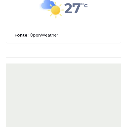
27
°c
Menino mordido por
tubarão no Grande Recife
recebe alta após mais de
um mês internado
Fonte:
OpenWeather
Veja Também
Dançarina afirma que
outras mulheres
também foram vítimas
Além de relatar o episódio, Vitória Kelly