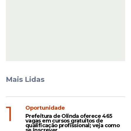
A influenciadora contou que conseguiu
afastar o homem logo após o ocorrido e
recebeu apoio de pessoas que estavam
próximas.
Mais Lidas
1
Oportunidade
Prefeitura de Olinda oferece 465
vagas em cursos gratuitos de
qualificação profissional; veja como
"Minhas amigas e os seguranças vieram
se inscrever