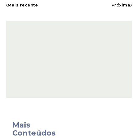
Mais recente
Próxima
De acordo com Vitória Kelly, a abordagem
ocorreu de forma inesperada e com
violência, provocando marcas e arranhões
em seu corpo. Em relato publicado nas
redes sociais, a influenciadora afirmou que
o episódio aconteceu na presença de
outras pessoas e que ficou assustada com
a situação.
Mais
Conteúdos