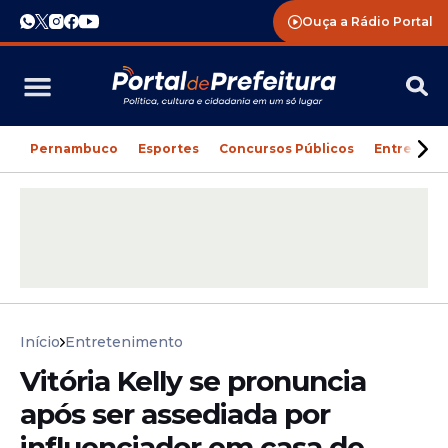
Ouça a Rádio Portal
Pernambuco
Esportes
Concursos Públicos
Entreteni
Início
Entretenimento
Vitória Kelly se pronuncia
após ser assediada por
influenciador em casa de