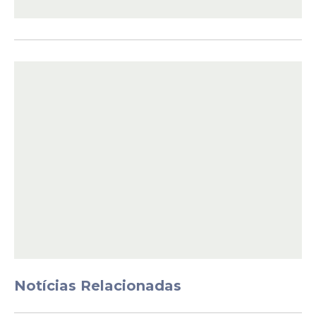
afirmou que não foi a única mulher a
sofrer esse tipo de abordagem durante o
evento. Segundo ela, outras
frequentadoras também teriam sido
assediadas pelo mesmo influenciador e
estariam dispostas a confirmar os fatos.
Notícias Relacionadas