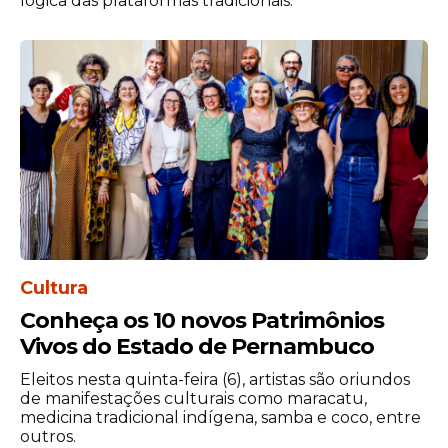
lógica das plataformas tradicionais.
A
Polícia
Militar informou que equipes
foram acionadas para atender uma
Cultura
ocorrência de discussão entre
Conheça os 10 novos Patrimônios
frequentadores da festa. Segundo a
Vivos do Estado de Pernambuco
corporação, os policiais realizaram a
abordagem dos envolvidos, porém
Eleitos nesta quinta-feira (6), artistas são oriundos
nenhuma das partes informou o motivo do
de manifestações culturais como maracatu,
medicina tradicional indígena, samba e coco, entre
desentendimento no momento da
outros.
intervenção.