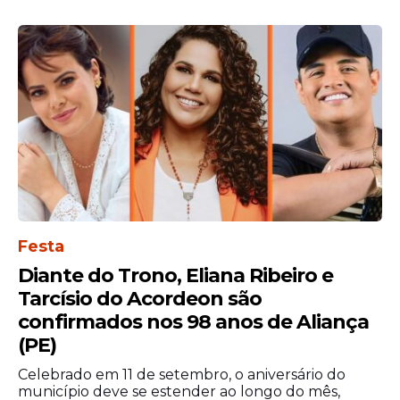
"Como não foi relatado o motivo
do bate-boca, nem foram
verificados fatos que ensejassem
condução à delegacia, as
pessoas abordadas foram
liberadas. Também não houve
registro formal da ocorrência
pelas partes envolvidas"
,
informou a PM.
Festa
Diante do Trono, Eliana Ribeiro e
Tarcísio do Acordeon são
confirmados nos 98 anos de Aliança
(PE)
Celebrado em 11 de setembro, o aniversário do
município deve se estender ao longo do mês,