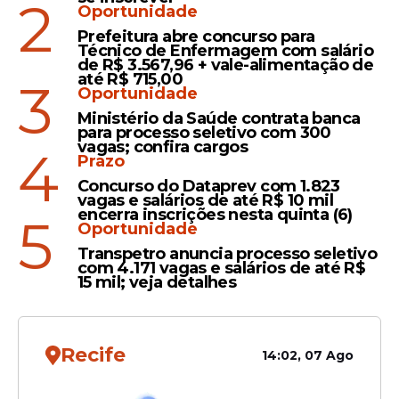
2
todos para cima e me perguntaram o que
Oportunidade
foi, se eu estava bem, querendo resolver o
Prefeitura abre concurso para
Técnico de Enfermagem com salário
que foi, perguntando como é que eu estava"
,
de R$ 3.567,96 + vale-alimentação de
contou.
até R$ 715,00
3
Oportunidade
Ministério da Saúde contrata banca
para processo seletivo com 300
Leia Também
vagas; confira cargos
4
Prazo
Concurso do Dataprev com 1.823
vagas e salários de até R$ 10 mil
encerra inscrições nesta quinta (6)
Acusação
5
Oportunidade
Dançarina Vitória Kelly
Transpetro anuncia processo seletivo
denuncia influenciador por
com 4.171 vagas e salários de até R$
15 mil; veja detalhes
assédio sexual em casa de
shows no Grande Recife
Recife
14:02, 07 Ago
Recuperação