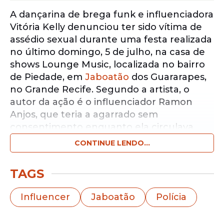
A dançarina de brega funk e influenciadora
Vitória Kelly denunciou ter sido vítima de
assédio sexual durante uma festa realizada
no último domingo, 5 de julho, na casa de
shows Lounge Music, localizada no bairro
de Piedade, em
Jaboatão
dos Guararapes,
no Grande Recife. Segundo a artista, o
autor da ação é o influenciador Ramon
Anjos, que teria a agarrado sem
consentimento enquanto ela circulava
pelo local.
CONTINUE LENDO...
Notícias pelo WhatsApp
TAGS
Receba as notícias exclusivas do
Portal
de Prefeitura
pelo nosso canal.
Influencer
Jaboatão
Polícia
Entrar no canal