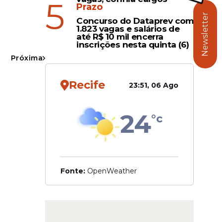
5
Prazo
Newsletter
iga
Concurso do Dataprev com
1.823 vagas e salários de
zada pelo
até R$ 10 mil encerra
inscrições nesta quinta (6)
Próxima
 segurada
ssível
Recife
23:51, 06 Ago
os
24
°c
Fonte:
OpenWeather