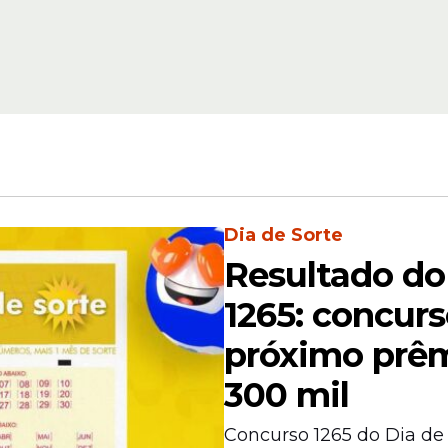
os
TRF-3 valida discus
assédio sexual de se
crime
público como ato d
ual
improbidade
Dia de Sorte
Resultado do
 própria, Vitória Kelly afirmou que outras mulh
1265: concur
ado por situações semelhantes envolvendo o m
próximo prêm
stem testemunhas que presenciaram os fatos e o
ma conduta. A influenciadora afirmou possuir p
300 mil
rmar os acontecimentos registrados durante a f
Concurso 1265 do Dia de