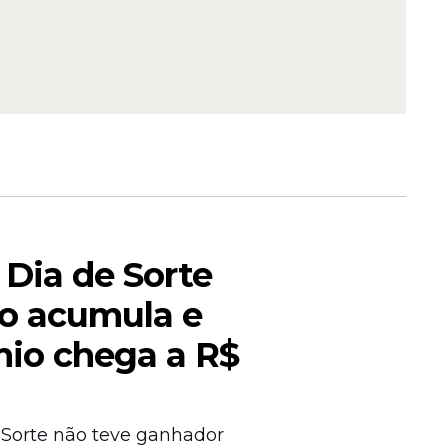
são sobre
rvidor
e
 Dia de Sorte
eres
so acumula e
esmo
io chega a R$
utras
rovas e
esta.
 Sorte não teve ganhador