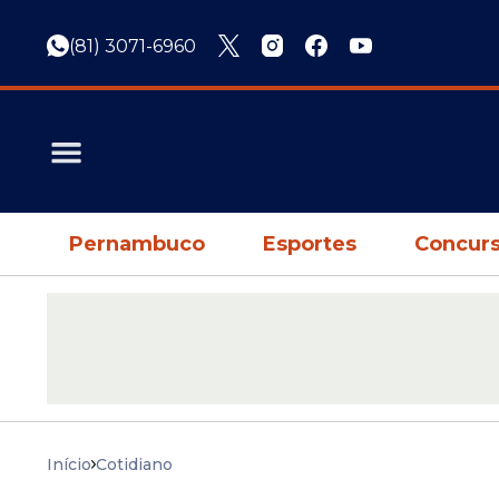
(81) 3071-6960
Pernambuco
Esportes
Concurs
Início
Cotidiano