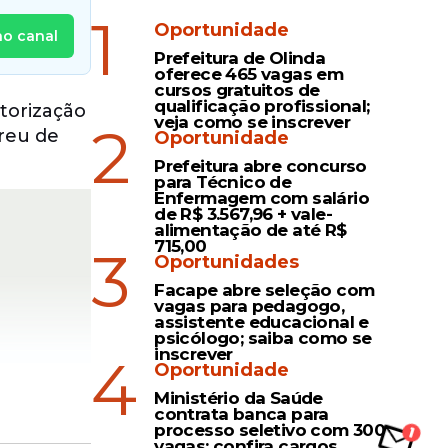
1
Oportunidade
no canal
Prefeitura de Olinda
oferece 465 vagas em
cursos gratuitos de
qualificação profissional;
utorização
veja como se inscrever
2
reu de
Oportunidade
Prefeitura abre concurso
para Técnico de
Enfermagem com salário
de R$ 3.567,96 + vale-
alimentação de até R$
715,00
3
Oportunidades
Facape abre seleção com
vagas para pedagogo,
assistente educacional e
psicólogo; saiba como se
inscrever
4
Oportunidade
Ministério da Saúde
contrata banca para
processo seletivo com 300
vagas; confira cargos