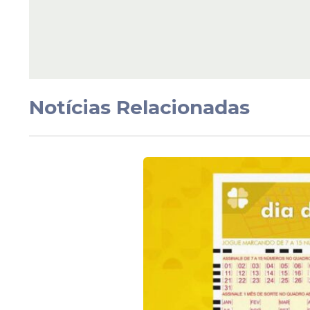
Câmara dos Deputad
aprova proposta que
aumenta penas para 
estupro e assédio sex
Notícias Relacionadas
Veja Também
Além de relatar o episódio envolvendo ela
presentes no local também teriam pass
influenciador. Segundo a dançarina, exi
mulheres que relataram ter sofrido a mes
declarou que outras vítimas podem confi