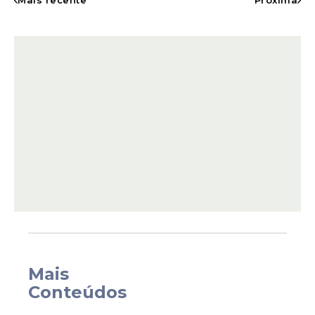
Mais recente
Próxima
As apresentações acontecem na Avenida
Desembargador Carlos Vaz, ao lado da
Igreja do Rosário, reunindo diferentes
gerações de cirandeiros em dois dias de
música, dança e confraternização. A
iniciativa busca valorizar a tradição da
ciranda, fortalecer os grupos culturais e
promover o intercâmbio entre artistas e
público.
Mais
Conteúdos