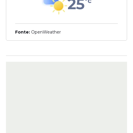
25
°c
Pernambuco
Fonte:
OpenWeather
Veja Também
A 3ª Mostra do Coletivo das Cirandas de
Pernambuco faz parte da programação da
Festa do Trezenário de Tracunhaém, que
começou no dia 1 e que vai até o dia 13 de
junho. Conta com incentivo da Fundarpe,
apoio da Terno da Mata Produções e da
Prefeitura de Tracunhaém, e realização da
Associação do Coletivo das Cirandas de
Pernambuco.