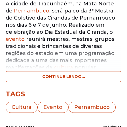
A cidade de Tracunhaém, na Mata Norte
de
Pernambuco
, será palco da 3ª Mostra
do Coletivo das Cirandas de Pernambuco
nos dias 6 e 7 de junho. Realizado em
celebração ao Dia Estadual da Ciranda, o
evento
reunirá mestres, mestras, grupos
tradicionais e brincantes de diversas
regiões do estado em uma programação
dedicada a uma das mais importantes
manifestações da
cultura
popular
pernambucana.
CONTINUE LENDO...
Notícias pelo WhatsApp
TAGS
Receba as notícias exclusivas do
Portal
de Prefeitura
pelo nosso canal.
Cultura
Evento
Pernambuco
Entrar no canal