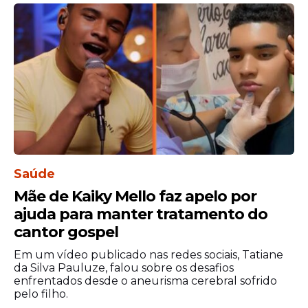
Mestre Juarez e a Ciranda Tabajara
Ciranda Mimosa
Mestre Biu Paizinho e a Ciranda Terno
da Mata
Mestre Anderson Miguel e a Ciranda
Raiz da Mata Norte.
Saúde
Mãe de Kaiky Mello faz apelo por
ajuda para manter tratamento do
cantor gospel
Em um vídeo publicado nas redes sociais, Tatiane
da Silva Pauluze, falou sobre os desafios
enfrentados desde o aneurisma cerebral sofrido
pelo filho.