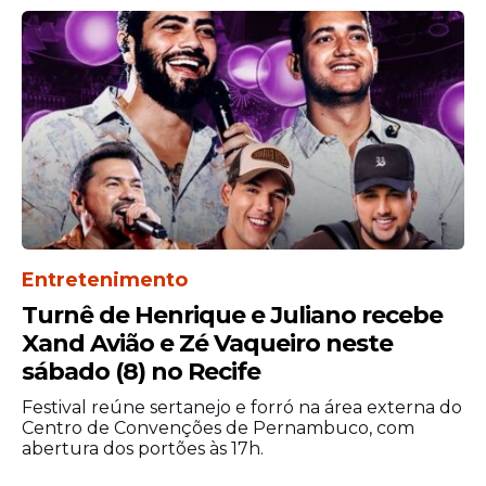
Tracunhaém (PE)
Entrada: Gratuita
Sábado (6) – a partir das
21h
Mestre Lua e a Ciranda Lunar
Mestre Arnaldo e a Ciranda do Amaro
Branco
Mestre Walter e a Ciranda Cobiçada
Mestre Zeca e a Ciranda Popular de
Entretenimento
Paudalho
Turnê de Henrique e Juliano recebe
Mestre Luiz Henrique e a Ciranda
Xand Avião e Zé Vaqueiro neste
Balanço do Amor
sábado (8) no Recife
Domingo (7) – a partir
Festival reúne sertanejo e forró na área externa do
Centro de Convenções de Pernambuco, com
das 18h
abertura dos portões às 17h.
Ciranda da Rosa Vermelha do Recife