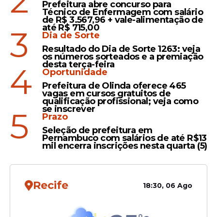
2
convidam o público à participação coletiva.
Prefeitura abre concurso para
Técnico de Enfermagem com salário
de R$ 3.567,96 + vale-alimentação de
até R$ 715,00
3
Dia de Sorte
Leia Também
Resultado do Dia de Sorte 1263: veja
os números sorteados e a premiação
desta terça-feira
4
Oportunidade
Teatro
Prefeitura de Olinda oferece 465
vagas em cursos gratuitos de
Orquestra Sinfônica de
qualificação profissional; veja como
Pernambuco celebra os 150
se inscrever
5
Prazo
anos do compositor Manuel
Seleção de prefeitura em
de Falla
Pernambuco com salários de até R$13
mil encerra inscrições nesta quarta (5)
Oportunidades
Recife
18:30, 06 Ago
SESI oferece 200 vagas
gratuitas em oficinas de
economia criativa em