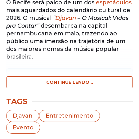
O Recife será palco de um dos
espetáculos
mais aguardados do calendário cultural de
2026. O musical
“
Djavan
– O Musical: Vidas
pra Contar”
desembarca na capital
pernambucana em maio, trazendo ao
público uma imersão na trajetória de um
dos maiores nomes da música popular
brasileira.
Notícias pelo WhatsApp
Receba as notícias exclusivas do
CONTINUE LENDO...
Portal
de Prefeitura
pelo nosso canal.
TAGS
Entrar no canal
Djavan
Entretenimento
A montagem presta homenagem à
Evento
carreira de Djavan, reunindo momentos
marcantes da vida do artista e sucessos