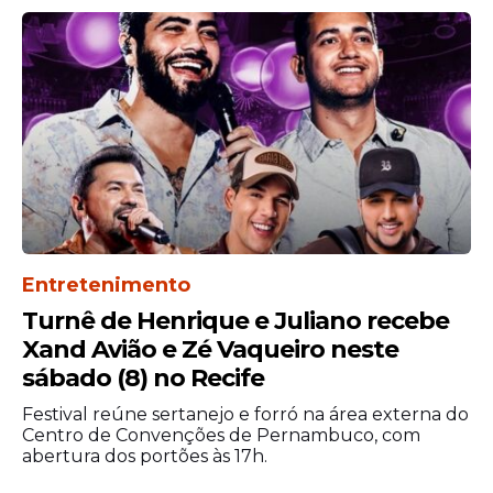
Cultura e emoção em
destaque na
programação da cidade
A chegada do musical reforça o calendário
cultural do Recife, especialmente no
período pós-Semana Santa, quando a
Entretenimento
cidade segue com programação intensa
Turnê de Henrique e Juliano recebe
de eventos artísticos.
Xand Avião e Zé Vaqueiro neste
Além de homenagear um dos maiores
sábado (8) no Recife
nomes da música brasileira, o espetáculo
Festival reúne sertanejo e forró na área externa do
também contribui para movimentar o
Centro de Convenções de Pernambuco, com
setor cultural local, atraindo público e
abertura dos portões às 17h.
valorizando produções nacionais.