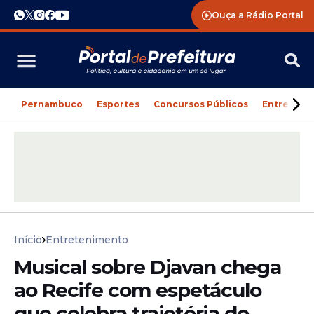
Ouça a Rádio Portal
Pernambuco
Esportes
Concursos Públicos
Entreteni
Início
Entretenimento
Musical sobre Djavan chega
ao Recife com espetáculo
que celebra trajetória do