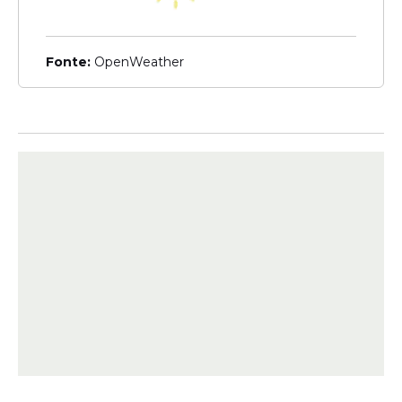
realizar show de 40 anos de
carreira no Recife, no
Classic Hall; saiba mais
Fonte:
OpenWeather
Veja Também
Reconhecido pela versatilidade musical,
Djavan construiu uma carreira sólida ao
longo de décadas, misturando ritmos como
jazz, samba, soul e MPB. O espetáculo
busca justamente traduzir essa riqueza
artística em uma experiência teatral
envolvente.