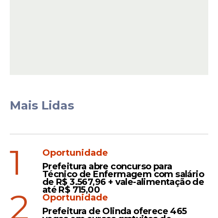
Mais Lidas
Espetáculo reúne
sucessos e momentos
1
Oportunidade
marcantes da carreira
Prefeitura abre concurso para
No palco, o público poderá reviver canções
Técnico de Enfermagem com salário
de R$ 3.567,96 + vale-alimentação de
icônicas que marcaram a carreira do
até R$ 715,00
2
artista, como
“Oceano”, “Flor de Lis”,
Oportunidade
“Samurai” e “Se”.
O musical aposta em uma
Prefeitura de Olinda oferece 465