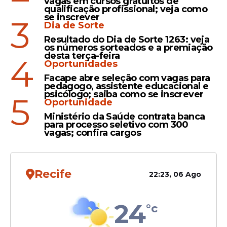
vagas em cursos gratuitos de
narrativa emocional, combinando atuação,
qualificação profissional; veja como
música ao vivo e elementos cênicos para
se inscrever
3
Dia de Sorte
contar a história do cantor.
Resultado do Dia de Sorte 1263: veja
os números sorteados e a premiação
desta terça-feira
4
Oportunidades
Leia Também
Facape abre seleção com vagas para
pedagogo, assistente educacional e
psicólogo; saiba como se inscrever
5
Oportunidade
Rap
Ministério da Saúde contrata banca
para processo seletivo com 300
Matuê, Brandão e BK
vagas; confira cargos
prometem fazer Recife
tremer com show histórico
no dia 18 de abril; saiba
Recife
mais
22:23, 06 Ago
24
Apresentação
°c
Paralamas do Sucesso vai