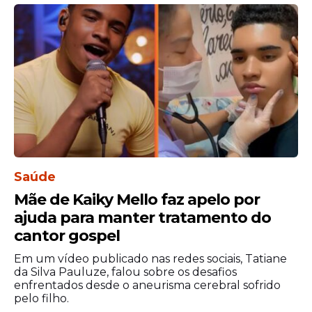
Saúde
Mãe de Kaiky Mello faz apelo por
Para os fãs de Djavan e amantes da música
ajuda para manter tratamento do
brasileira, a apresentação promete ser
cantor gospel
uma experiência marcante, reunindo
nostalgia, emoção e qualidade artística em
Em um vídeo publicado nas redes sociais, Tatiane
da Silva Pauluze, falou sobre os desafios
um só palco.
enfrentados desde o aneurisma cerebral sofrido
pelo filho.