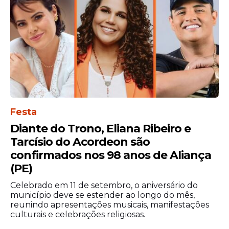
apresentações confirmadas em diversas
cidades brasileiras. A capital
pernambucana entra na rota como um
dos principais polos culturais do Nordeste.
A expectativa é de grande procura por
ingressos, especialmente pelo apelo
popular do artista e pela proposta do
espetáculo, que une música e teatro em
Festa
uma narrativa biográfica.
Diante do Trono, Eliana Ribeiro e
Tarcísio do Acordeon são
confirmados nos 98 anos de Aliança
(PE)
Celebrado em 11 de setembro, o aniversário do
município deve se estender ao longo do mês,
reunindo apresentações musicais, manifestações
culturais e celebrações religiosas.