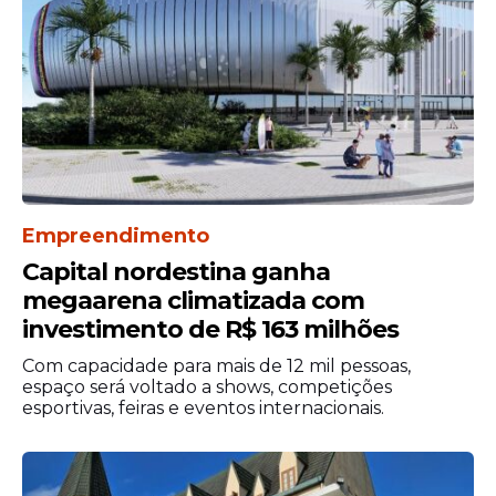
Carta aberta e desabafo
Antes de deixar o reality, Jovan também
divulgou uma carta aberta ao público, na
qual pediu desculpas pelas atitudes
Empreendimento
durante o confinamento e comentou o
Capital nordestina ganha
impacto das críticas recebidas.
megaarena climatizada com
investimento de R$ 163 milhões
“Preciso assumir erros, coisas que
Com capacidade para mais de 12 mil pessoas,
acontecem aqui que parece que
espaço será voltado a shows, competições
esportivas, feiras e eventos internacionais.
eu estou ficando maluco a cada
dia que passa”
, afirmou.