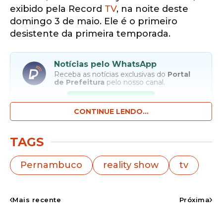
exibido pela Record
TV
, na noite deste
domingo 3 de maio. Ele é o primeiro
desistente da primeira temporada.
Notícias pelo WhatsApp
Receba as notícias exclusivas do
Portal
de Prefeitura
pelo nosso canal.
Entrar no canal
CONTINUE LENDO...
A produção do programa informou a saída
TAGS
aos demais participantes e pediu que os
colegas a recolheressem os pertences do
Pernambuco
reality show
tv
motoboy
e encaminhá-los à área de
atendimento.
Mais recente
Próxima