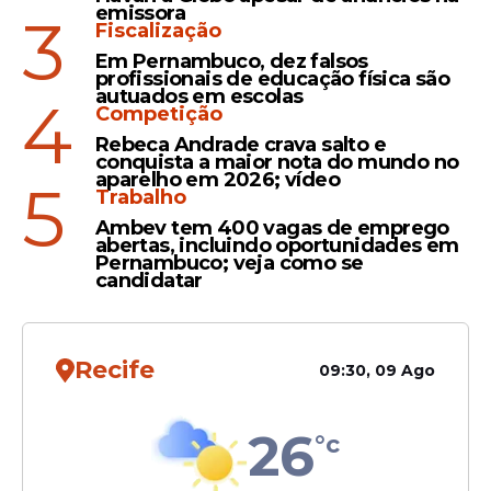
em novo reality que
emissora
3
Fiscalização
começa na segunda (27)
Em Pernambuco, dez falsos
profissionais de educação física são
autuados em escolas
4
Competição
Entretenimento
Rebeca Andrade crava salto e
conquista a maior nota do mundo no
Casa do Patrão: confira
aparelho em 2026; vídeo
5
detalhes do novo reality de
Trabalho
Boninho que terá
Ambev tem 400 vagas de emprego
abertas, incluindo oportunidades em
confinamento em três
Pernambuco; veja como se
casas
candidatar
Recife
09:30, 09 Ago
Veja Também
26
°c