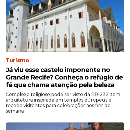
Turismo
Já viu esse castelo imponente no
Grande Recife? Conheça o refúgio de
Em outro trecho, disse não querer ser visto
fé que chama atenção pela beleza
como “um monstro” e destacou que não
Complexo religioso pode ser visto da BR-232, tem
conseguiu se adaptar ao ambiente do
arquitetura inspirada em templos europeus e
programa.
recebe visitantes para celebrações aos fins de
semana.
“Sinto muito a cada um que