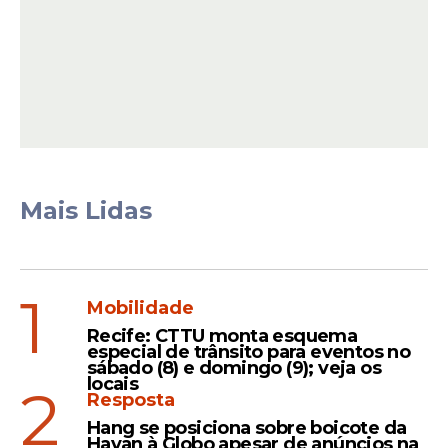
Após a prova, as críticas se intensificaram.
Participantes como Morena e Andressa
questionaram a postura do motoboy,
classificando suas atitudes como desleais.
Em outro momento, Morena também
apontou comportamentos considerados
agressivos, especialmente em interações
Mais Lidas
com mulheres.
1
Leia Também
Mobilidade
Recife: CTTU monta esquema
especial de trânsito para eventos no
sábado (8) e domingo (9); veja os
Jogo
locais
2
Resposta
'Casa do Patrão': Ambulante
Hang se posiciona sobre boicote da
e motoboy recifenses estão
Havan à Globo apesar de anúncios na