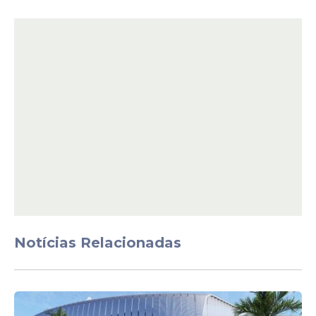
estresse, como calafrios e suor excessivo.
Em conversas dentro da casa, ele já
indicava que cogitava deixar o programa,
mesmo após tentativas de apoio de outros
participantes.
A decisão final veio após atendimento da
produção. Em um depoimento gravado
antes de sair, o participante confirmou a
escolha: “Estou saindo da Casa do Patrão
por livre e espontânea vontade”.
Notícias Relacionadas