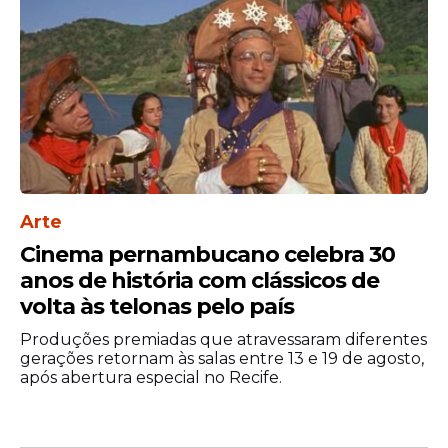
esteja decepcionado comigo.
Estou triste e desanimado, mas
continuo sendo o mesmo cara”
,
declarou.
Repercussão
A saída pegou parte dos participantes de
surpresa e gerou comoção dentro da casa.
Arte
Durante o programa ao vivo, o
Cinema pernambucano celebra 30
apresentador Leandro Hassum informou
anos de história com clássicos de
que Jovan está bem, sem detalhar o
volta às telonas pelo país
atendimento recebido.
Produções premiadas que atravessaram diferentes
A direção do reality também confirmou
gerações retornam às salas entre 13 e 19 de agosto,
oficialmente a desistência, que impacta
após abertura especial no Recife.
diretamente a dinâmica do jogo já nas
primeiras semanas da temporada.