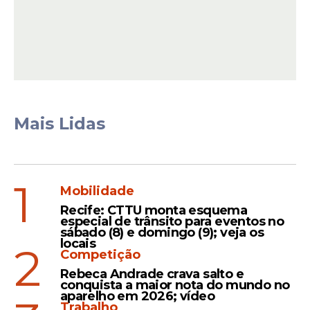
Babu
Jordana - "arregona"
Samira - "frouxa"
Gabriela - "covarde"
Chaiany
Mais Lidas
Jordana - "covarde"
Cowboy - "frouxo"
Jonas - "frouxo"
1
Mobilidade
Milena
Recife: CTTU monta esquema
especial de trânsito para eventos no
Jonas - "covarde"
sábado (8) e domingo (9); veja os
locais
2
Cowboy - "arregão"
Competição
Solange - "frouxa"
Rebeca Andrade crava salto e
conquista a maior nota do mundo no
Cowboy
aparelho em 2026; vídeo
Trabalho