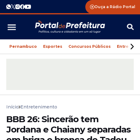
Ouça a Rádio Portal
Pernambuco
Esportes
Concursos Públicos
Entreteni
Início
Entretenimento
BBB 26: Sincerão tem
Jordana e Chaiany separadas
em briga e bronca de Tadeu