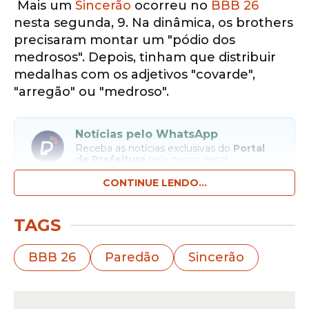
Mais um
Sincerão
ocorreu no
BBB 26
nesta segunda, 9. Na dinâmica, os brothers
precisaram montar um "pódio dos
medrosos". Depois, tinham que distribuir
medalhas com os adjetivos "covarde",
"arregão" ou "medroso".
Notícias pelo WhatsApp
Receba as notícias exclusivas do
Portal
de Prefeitura
pelo nosso canal.
CONTINUE LENDO...
Entrar no canal
TAGS
O desafio rendeu brigas intensas entre os
participantes. Jordana e Chaiany tiveram
BBB 26
Paredão
Sincerão
de ser separadas depois de discutirem aos
gritos. A briga começou depois de Chaiany
escolher a sister em primeiro lugar em seu