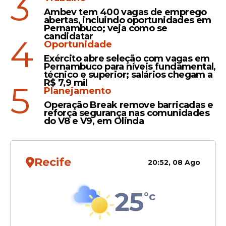
3
Ana Paula - "covarde"
Ambev tem 400 vagas de emprego
Juliano - "covarde"
abertas, incluindo oportunidades em
Pernambuco; veja como se
Breno - "covarde"
candidatar
4
Oportunidade
Jonas
Exército abre seleção com vagas em
Milena - "covarde"
Pernambuco para níveis fundamental,
técnico e superior; salários chegam a
Samira - "arregona"
R$ 7,9 mil
5
Planejamento
Juliano - "frouxo"
Operação Break remove barricadas e
Juliano
reforça segurança nas comunidades
do V8 e V9, em Olinda
Jonas - "covarde"
Cowboy - "covarde"
Marciele - "arregona"
Recife
20:52, 08 Ago
Marciele
Samira - "covarde"
25
°c
Juliano - "frouxo"
Chaiany - "arregona"