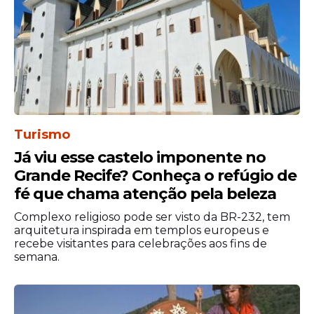
BBB 26: Babu, Milena e
Chaiany estão no Paredão;
confira com foi a votação
Reality
Turismo
BBB 26: Jonas pode perder
Já viu esse castelo imponente no
seu reinado de líder após
Grande Recife? Conheça o refúgio de
ser enviado ao Castigo do
fé que chama atenção pela beleza
Monstro?
Complexo religioso pode ser visto da BR-232, tem
arquitetura inspirada em templos europeus e
recebe visitantes para celebrações aos fins de
semana.
Veja Também