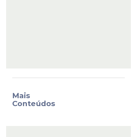
pódio e chamá-la de "covarde".
Mais
Os ânimos também ficaram exaltados
Conteúdos
entre Juliano, Jonas e Cowboy, além de
Ana Paula e Babu. Em determinado
momento, durante uma briga entre Breno
e Jordana, o apresentador Tadeu Schmidt