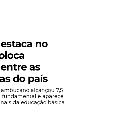
destaca no
oloca
entre as
as do país
rnambucano alcançou 7,5
no fundamental e aparece
onais da educação básica.