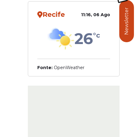
Newsletter
Recife
11:16, 06 Ago
26
°c
Fonte:
OpenWeather