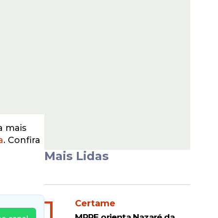
 a mais
a
. Confira
Mais Lidas
1
Certame
MPPE orienta Nazaré da