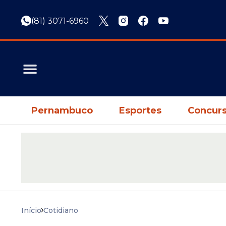
(81) 3071-6960
Pernambuco
Esportes
Concurs
Início
Cotidiano