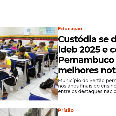
Educação
Custódia se 
Ideb 2025 e c
Pernambuco 
melhores not
Município do Sertão pe
nos anos finais do ensi
entre os destaques naci
Prisão