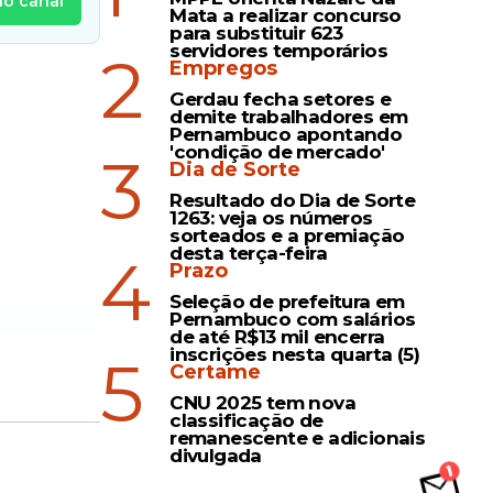
no canal
Mata a realizar concurso
para substituir 623
servidores temporários
2
Empregos
Gerdau fecha setores e
demite trabalhadores em
Pernambuco apontando
'condição de mercado'
3
Dia de Sorte
Resultado do Dia de Sorte
1263: veja os números
sorteados e a premiação
desta terça-feira
4
Prazo
Seleção de prefeitura em
Pernambuco com salários
de até R$13 mil encerra
inscrições nesta quarta (5)
5
Certame
CNU 2025 tem nova
classificação de
remanescente e adicionais
divulgada