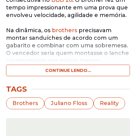
consecutiva no
BBB 26
. O brother fez um
tempo impressionante em uma prova que
envolveu velocidade, agilidade e memória.
Na dinâmica, os
brothers
precisavam
montar sanduíches de acordo com um
gabarito e combinar com uma sobremesa.
O vencedor seria quem montasse o lanche
corretamente em menor tempo.
CONTINUE LENDO...
O
reality
está em Modo Turbo. Nesta sexta,
10, acontece mais uma formação de
TAGS
Paredão e, no domingo, 12, uma nova
eliminação.
Brothers
Juliano Floss
Reality
A grande novidade da semana é o
"botão
misterioso",
posicionado na casa do
reality
na quinta. Milena foi a responsável por