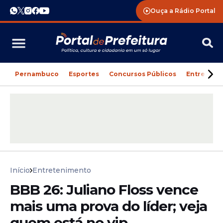
Ouça a Rádio Portal
Pernambuco
Esportes
Concursos Públicos
Entreteni
Início
Entretenimento
BBB 26: Juliano Floss vence
mais uma prova do líder; veja
quem está no vip