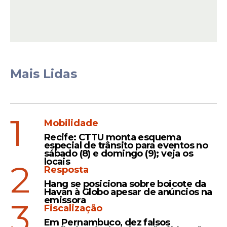
Espiadinha
Botão misterioso aparece
Mais Lidas
no BBB 26, saiba quem
apertou e qual é a
consequência
1
Mobilidade
Recife: CTTU monta esquema
especial de trânsito para eventos no
sábado (8) e domingo (9); veja os
locais
2
Resposta
Veja Também
Hang se posiciona sobre boicote da
Havan à Globo apesar de anúncios na
emissora
3
Fiscalização
Em Pernambuco, dez falsos