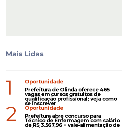
Café da manhã leve e
nutritivo
Mais Lidas
Mesmo sem
fome
, o ideal é
comer algo
leve e nutritivo
, como frutas, pães
integrais ou ovos mexidos. Alimentos ricos
em carboidratos ajudam a estabilizar o
1
Oportunidade
nível de açúcar no sangue, que costuma
cair após o consumo de álcool.
Prefeitura de Olinda oferece 465
vagas em cursos gratuitos de
qualificação profissional; veja como
se inscrever
2
Oportunidade
Leia Também
Prefeitura abre concurso para
Técnico de Enfermagem com salário
de R$ 3.567,96 + vale-alimentação de