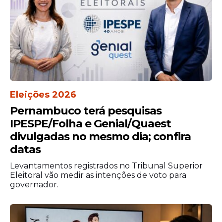
Sono de qualidade
Eleições 2026
depois da
ressaca
Pernambuco terá pesquisas
IPESPE/Folha e Genial/Quaest
O álcool prejudica o sono profundo e afeta
divulgadas no mesmo dia; confira
o descanso do corpo. Após acordar com
datas
ressaca
,
tentar dormir mais um pouco
pode ajudar na regeneração do organismo.
Levantamentos registrados no Tribunal Superior
O repouso dá tempo para o fígado
Eleitoral vão medir as intenções de voto para
governador.
processar o álcool restante e normaliza
funções cerebrais afetadas.
Se possível, evite atividades intensas e