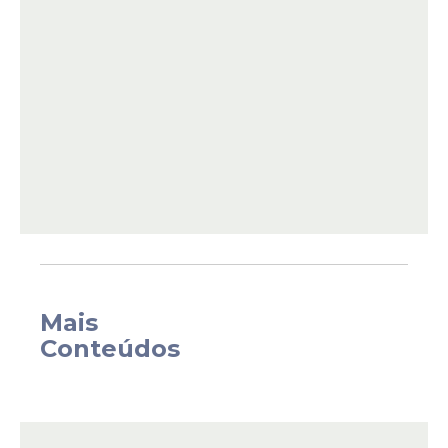
acelerar a recuperação
e minimizar os
efeitos desagradáveis. A seguir, conheça
cinco coisas que ajudam a curar a
ressaca
com mais rapidez e conforto.
Mais
Conteúdos
Hidratação intensa
Beber bastante água é
a principal forma