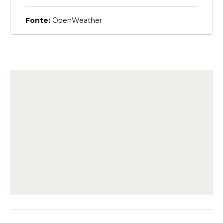
Fonte:
OpenWeather
Frutas como banana e melancia são
excelentes escolhas. A banana é rica em
potássio, enquanto a melancia hidrata e
refresca.