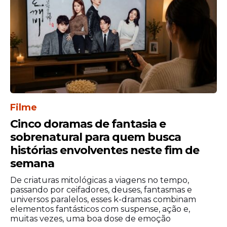
permita que o corpo se recupere em seu
próprio ritmo.
Filme
Cinco doramas de fantasia e
sobrenatural para quem busca
histórias envolventes neste fim de
semana
Banho morno e
De criaturas mitológicas a viagens no tempo,
passando por ceifadores, deuses, fantasmas e
ventilação
universos paralelos, esses k-dramas combinam
elementos fantásticos com suspense, ação e,
Um banho morno ajuda a ativar a
muitas vezes, uma boa dose de emoção