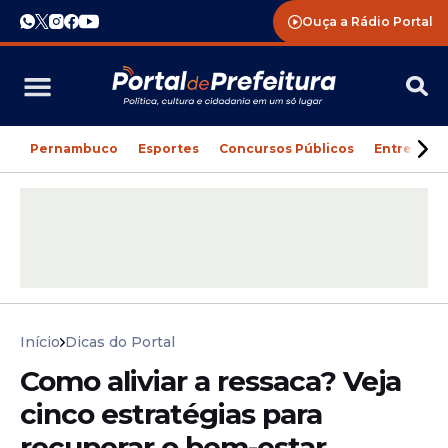
Ouça a Rádio Portal
Pernambuco
Esportes
Concursos Públicos
Entreteni
Início
Dicas do Portal
Como aliviar a ressaca? Veja
cinco estratégias para
recuperar o bem-estar