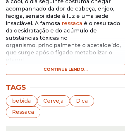
álcool, o dia seguinte costuma chegar
acompanhado da dor de cabeça, enjoo,
fadiga, sensibilidade à luz e uma sede
insaciável. A famosa
ressaca
é o resultado
da desidratação e do acúmulo de
substâncias tóxicas no
organismo, principalmente o acetaldeído,
que surge após o fígado metabolizar o
etanol.
CONTINUE LENDO...
Notícias pelo WhatsApp
Receba as notícias exclusivas do
Portal
TAGS
de Prefeitura
pelo nosso canal.
bebida
Cerveja
Dica
Entrar no canal
Ressaca
Embora não exista uma “cura milagrosa”,
algumas ações simples e acessíveis podem