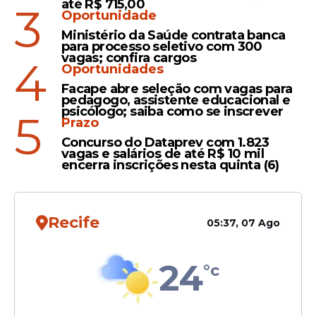
até R$ 715,00
3
Oportunidade
Consumo
Ministério da Saúde contrata banca
Misturar bebidas alcóolicas
para processo seletivo com 300
piora a ressaca ou é mito?
vagas; confira cargos
4
Oportunidades
Facape abre seleção com vagas para
pedagogo, assistente educacional e
psicólogo; saiba como se inscrever
5
Prazo
Concurso do Dataprev com 1.823
Álcool
vagas e salários de até R$ 10 mil
encerra inscrições nesta quinta (6)
Vitamina de banana ajuda a
tirar ressaca? Entenda
Recife
05:37, 07 Ago
24
°c
Veja Também