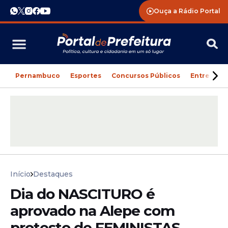
Ouça a Rádio Portal
Pernambuco
Esportes
Concursos Públicos
Entreteni
Início
Destaques
Dia do NASCITURO é
aprovado na Alepe com
protesto de FEMINISTAS