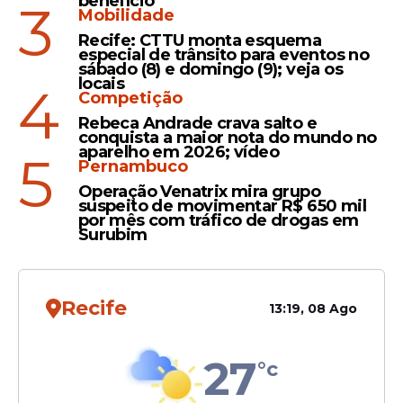
benefício
3
Públicos do
Recife
(Sindsepre), Osmar
Mobilidade
Ricardo, comunicou, na última sexta-feira,
Recife: CTTU monta esquema
27 de março, que a categoria aprovou a
especial de trânsito para eventos no
sábado (8) e domingo (9); veja os
greve
após a realização de uma
locais
4
assembleia. Em suas falas, ele diz que os
Competição
servidores e servidoras receberam "silêncio
Rebeca Andrade crava salto e
conquista a maior nota do mundo no
e espera, enquanto tentavam construir
aparelho em 2026; vídeo
5
um caminho de negociação com a gestão
Pernambuco
João Campos (
PSB
).
Operação Venatrix mira grupo
suspeito de movimentar R$ 650 mil
por mês com tráfico de drogas em
Surubim
Recife
13:19, 08 Ago
27
°c