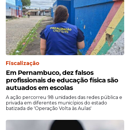
quem cuida da cidade também precisa ser
cuidado. Como é o caso de pais, mães,
trabalhadores que fazem o
serviço
público
acontecer todos os dias e que foi com dor,
que chegaram ao limite no dia de hoje.
Fiscalização
Em Pernambuco, dez falsos
profissionais de educação física são
autuados em escolas
A ação percorreu 98 unidades das redes pública e
privada em diferentes municípios do estado
batizada de 'Operação Volta às Aulas'