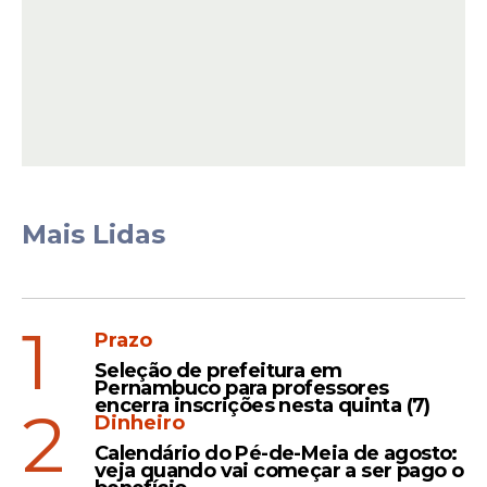
View this post on Instagram
Mais Lidas
1
Prazo
Seleção de prefeitura em
Pernambuco para professores
encerra inscrições nesta quinta (7)
2
Falta de diálogo
Dinheiro
Calendário do Pé-de-Meia de agosto:
O presidente do Sindicato dos Servidores
veja quando vai começar a ser pago o