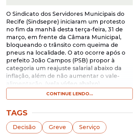
O Sindicato dos Servidores Municipais do
Recife (Sindsepre) iniciaram um protesto
no fim da manhã desta terça-feira, 31 de
março, em frente da Câmara Municipal,
bloqueando o trânsito com queima de
pneus na localidade. O ato ocorre após o
prefeito João Campos (PSB) propor à
categoria um reajuste salarial abaixo da
inflação, além de não aumentar o vale-
alimentação. (
veja vídeo abaixo
)
CONTINUE LENDO...
Notícias pelo WhatsApp
Receba as notícias exclusivas do
Portal
TAGS
de Prefeitura
pelo nosso canal.
Decisão
Greve
Serviço
Entrar no canal