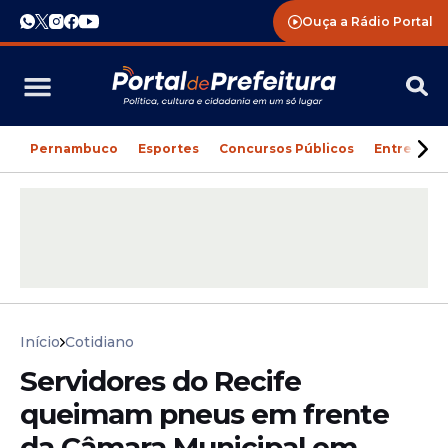
Ouça a Rádio Portal
Pernambuco
Esportes
Concursos Públicos
Entreteni
Início
Cotidiano
Servidores do Recife
queimam pneus em frente
da Câmara Municipal em