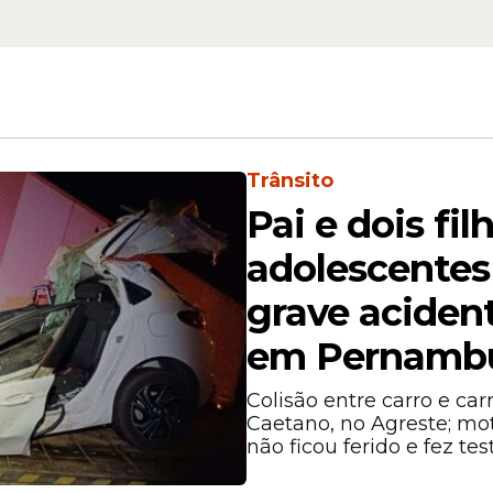
Trânsito
Quina
Pai e dois fil
nia
Resultado da Quina
l
Ninguém acerta as 
adolescente
 28
dezenas e prêmio 
grave aciden
para R$ 13,5 milhões
em Pernamb
Colisão entre carro e ca
Caetano, no Agreste; mot
não ficou ferido e fez te