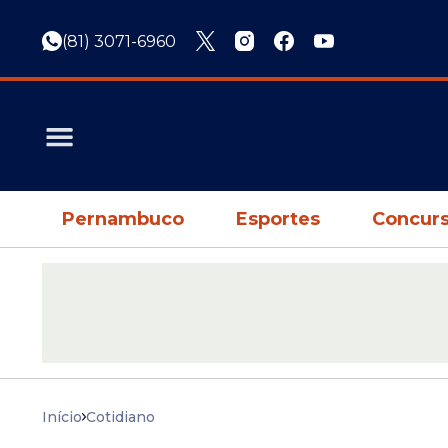
(81) 3071-6960
Pernambuco
Esportes
Concurs
Início
Cotidiano