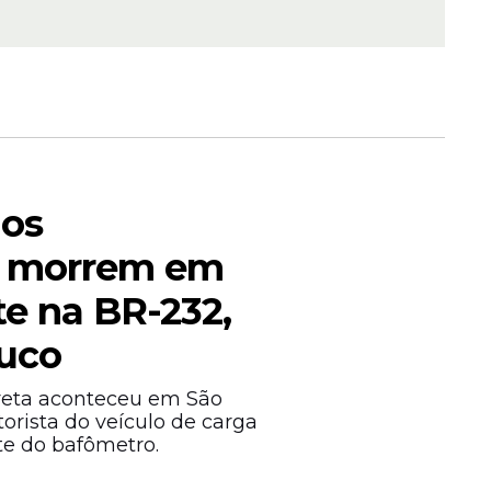
hos
 7029:
cinco
s morrem em
acumula
te na BR-232,
uco
rreta aconteceu em São
orista do veículo de carga
ste do bafômetro.