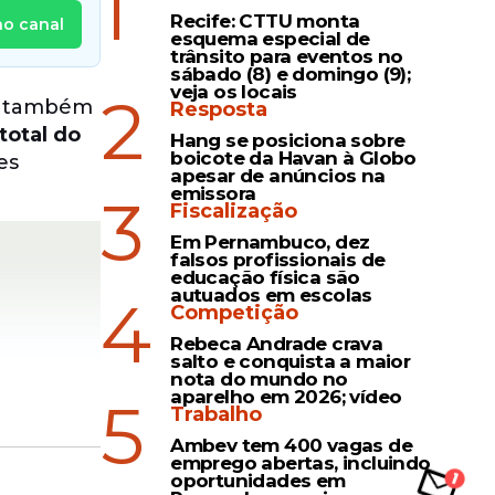
1
Recife: CTTU monta
no canal
esquema especial de
trânsito para eventos no
sábado (8) e domingo (9);
veja os locais
2
s também
Resposta
total do
Hang se posiciona sobre
boicote da Havan à Globo
es
apesar de anúncios na
emissora
3
Fiscalização
Em Pernambuco, dez
falsos profissionais de
educação física são
autuados em escolas
4
Competição
Rebeca Andrade crava
salto e conquista a maior
nota do mundo no
aparelho em 2026; vídeo
5
Trabalho
Ambev tem 400 vagas de
emprego abertas, incluindo
oportunidades em