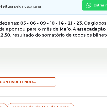
Entrar 
efeitura
pelo nosso canal.
 dezenas:
05 - 06 - 09 - 10 - 14 - 21 - 23
. Os globo
ada apontou para o mês de
Maio
. A
arrecadação 
22,50
, resultado do somatório de todos os bilhet
CONTINUE LENDO...