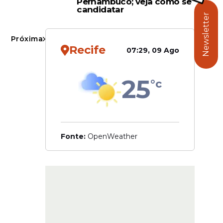
Pernambuco; veja como se
candidatar
Newsletter
Próxima
 para
Recife
07:29, 09 Ago
 a Caixa
ao seu
25
a semana.
°c
rretas.
R$ 25,00.
mio de R$
Fonte:
OpenWeather
98.481