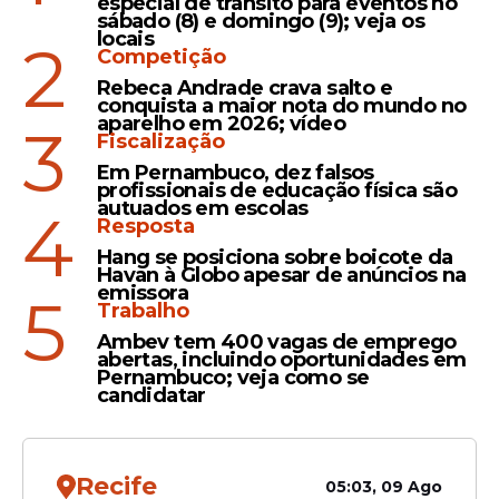
2987 (21/03) acumula e
especial de trânsito para eventos no
sábado (8) e domingo (9); veja os
prêmio chega a R$ 13
locais
2
milhões
Competição
Rebeca Andrade crava salto e
conquista a maior nota do mundo no
aparelho em 2026; vídeo
3
Fiscalização
Em Pernambuco, dez falsos
profissionais de educação física são
Veja Também
autuados em escolas
4
Resposta
Hang se posiciona sobre boicote da
Havan à Globo apesar de anúncios na
emissora
5
Na faixa de
sete acertos
, não houve
Trabalho
ganhadores.
Ambev tem 400 vagas de emprego
abertas, incluindo oportunidades em
Pernambuco; veja como se
candidatar
Recife
05:03, 09 Ago