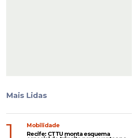
concurso registrou diversas apostas
premiadas nas demais categorias.
Leia Também
Quina
Resultado da Quina 6982
(21/03): Ninguém acerta as
cinco dezenas e prêmio
Mais Lidas
acumula para R$ 1,5 milhão
Mega-Sena
1
Mobilidade
Resultado da Mega-Sena
Recife: CTTU monta esquema