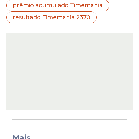
prêmio acumulado Timemania
resultado Timemania 2370
O
Time do Coração
desta edição foi
GOIÁS/GO
, representado pelo
Goiás
Esporte Clube
.
Nenhuma aposta acertou as sete dezenas
sorteadas. O prêmio principal acumulou
mais uma vez e aumentou o valor previsto
para o próximo concurso da modalidade. A
estimativa divulgada pelas Loterias Caixa
Mais