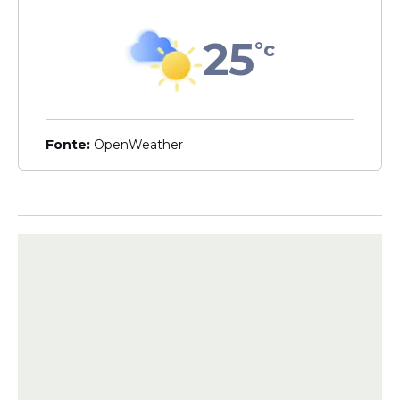
25
°c
Na faixa de
seis acertos
,
cinco apostas
Fonte:
OpenWeather
ganhadoras
receberam
R$ 37.181,14
cada.
Na faixa de
cinco acertos
,
168 apostas
acertaram cinco números e ganharam
R$
1.580,83
cada.