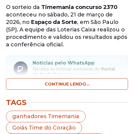
O sorteio da
Timemania concurso 2370
aconteceu no sábado, 21 de março de
2026, no
Espaço da Sorte
, em São Paulo
(SP). A equipe das Loterias Caixa realizou o
procedimento e validou os resultados após
a conferência oficial.
Notícias pelo WhatsApp
Receba as notícias exclusivas do
Portal
de Prefeitura
pelo nosso canal.
CONTINUE LENDO...
Entrar no canal
TAGS
As dezenas sorteadas foram:
10 – 22 – 40 –
63 – 74 – 76 – 79
.
ganhadores Timemania
Goiás Time do Coração