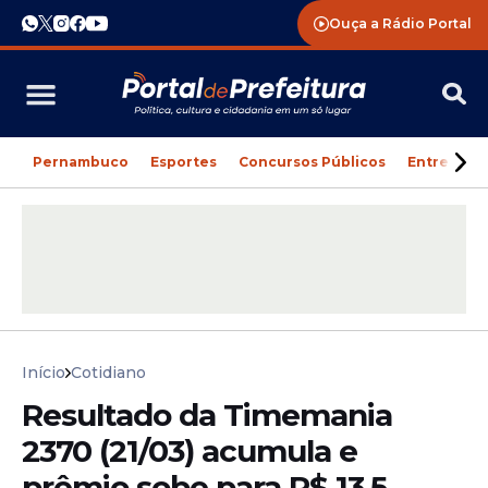
Ouça a Rádio Portal
Pernambuco
Esportes
Concursos Públicos
Entreteni
Início
Cotidiano
Resultado da Timemania
2370 (21/03) acumula e
prêmio sobe para R$ 13,5