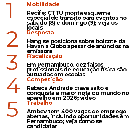
1
Mobilidade
A arrecadação total deste concurso
somou R$ 8.767.023,00.
Esse número
Recife: CTTU monta esquema
especial de trânsito para eventos no
reflete a movimentação constante nas
sábado (8) e domingo (9); veja os
locais
unidades lotéricas e nos canais digitais
2
Resposta
nesta quinta-feira, impulsionada pelo valor
Hang se posiciona sobre boicote da
acumulado que atrai a atenção de
Havan à Globo apesar de anúncios na
emissora
apostadores em todo o país. A Quina
3
Fiscalização
mantém uma base fiel de participantes
Em Pernambuco, dez falsos
devido à sua periodicidade diária,
profissionais de educação física são
oferecendo chances de vitória de segunda
autuados em escolas
4
Competição
a sábado. Além de pagar os prêmios, a
Rebeca Andrade crava salto e
arrecadação das
Loterias Caixa
financia
conquista a maior nota do mundo no
projetos sociais em áreas como educação,
aparelho em 2026; vídeo
5
Trabalho
esporte e segurança pública.
Ambev tem 400 vagas de emprego
abertas, incluindo oportunidades em
Pernambuco; veja como se
candidatar
Leia Também