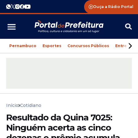
Ouça a Rádio Portal
Pernambuco
Esportes
Concursos Públicos
Entreteni
Início
Cotidiano
Resultado da Quina 7025:
Ninguém acerta as cinco
dezenas e prêmio acumula