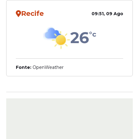
Recife
09:51, 09 Ago
Lotofácil
Lotofácil 3685: Apostas da
26
Bahia e de São Paulo
°c
dividem prêmio principal
nesta quinta-feira (14/05)
Fonte:
OpenWeather
Mega-Sena
Resultado da Mega-Sena
3008 acumula e próximo
prêmio chega a R$ 65
milhões