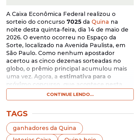
A Caixa Econômica Federal realizou o
sorteio do concurso
7025
da
Quina
na
noite desta quinta-feira, dia 14 de maio de
2026. O evento ocorreu no Espaço da
Sorte, localizado na Avenida Paulista, em
São Paulo. Como nenhum apostador
acertou as cinco dezenas sorteadas no
globo, o prêmio principal acumulou mais
uma vez. Agora, a
estimativa para o
próximo concurso, que acontece nesta
sexta-feira (15/05), atinge o patamar de R$
CONTINUE LENDO...
8 milhões.
TAGS
Notícias pelo WhatsApp
Receba as notícias exclusivas do
Portal
ganhadores da Quina
de Prefeitura
pelo nosso canal.
loterias Caixa
Quina hoje