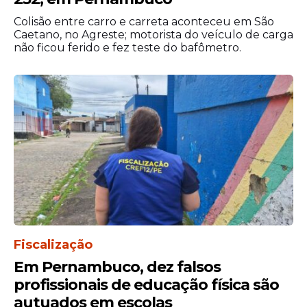
O banco exige a apresentação do
comprovante original da aposta e um
Colisão entre carro e carreta aconteceu em São
Caetano, no Agreste; motorista do veículo de carga
documento de identificação oficial com
não ficou ferido e fez teste do bafômetro.
foto para liberar o pagamento ao
beneficiário. Os valores premiados ficam
disponíveis para resgate por até 90 dias
após a data do sorteio oficial.
Fiscalização
Em Pernambuco, dez falsos
profissionais de educação física são
autuados em escolas