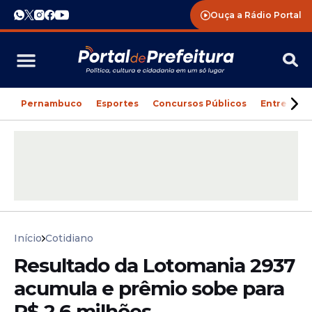
Ouça a Rádio Portal
Pernambuco
Esportes
Concursos Públicos
Entreteni
Início
Cotidiano
Resultado da Lotomania 2937
acumula e prêmio sobe para
R$ 2,6 milhões