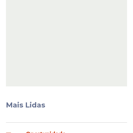
67 – 68 – 71 – 78 – 80 – 88
– 89 – 93 – 95.
A sequência definiu a distribuição dos
prêmios entre as diferentes faixas previstas
pela modalidade.
Leia Também
Repercussão
FIFA volta atrás após
Mais Lidas
polêmica com Vini Jr e
libera espanhol em
entrevistas da Copa do
Mundo