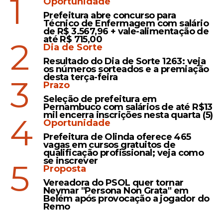
1
Oportunidade
Prefeitura abre concurso para
Iniciativa
Técnico de Enfermagem com salário
de R$ 3.567,96 + vale-alimentação de
César Ramos reúne
até R$ 715,00
2
Dia de Sorte
moradores e lideranças em
Resultado do Dia de Sorte 1263: veja
Igarassu para assistir
os números sorteados e a premiação
Seleção Brasileira na Copa
desta terça-feira
3
Prazo
Seleção de prefeitura em
Pernambuco com salários de até R$13
mil encerra inscrições nesta quarta (5)
4
Oportunidade
Veja Também
Prefeitura de Olinda oferece 465
vagas em cursos gratuitos de
qualificação profissional; veja como
se inscrever
5
Proposta
Vereadora do PSOL quer tornar
Quantos ganhadores
Neymar "Persona Non Grata" em
Belém após provocação a jogador do
teve a Lotomania 2937?
Remo