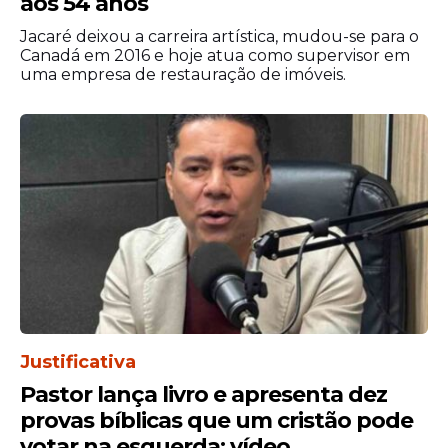
aos 54 anos
Jacaré deixou a carreira artística, mudou-se para o
Canadá em 2016 e hoje atua como supervisor em
uma empresa de restauração de imóveis.
Parte desse montante financia as
premiações
distribuídas
entre os
acertadores das diversas categorias,
enquanto outra parcela contribui para a
formação dos valores acumulados quando
ninguém conquista o prêmio principal.
Justificativa
Pastor lança livro e apresenta dez
provas bíblicas que um cristão pode
votar na esquerda; vídeo