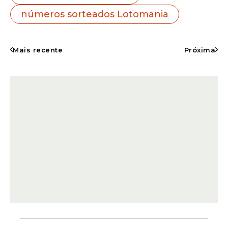
números sorteados Lotomania
Mais recente
Próxima
Mesmo sem ganhador dos 20 acertos,
milhares de apostas receberam prêmios
nas demais categorias. A faixa de 19
acertos registrou três vencedores,
enquanto centenas de apostadores foram
contemplados nas faixas seguintes.