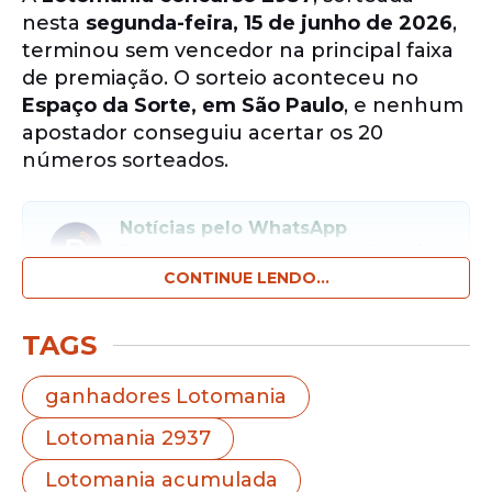
nesta
segunda-feira, 15 de junho de 2026
,
terminou sem vencedor na principal faixa
de premiação. O sorteio aconteceu no
Espaço da Sorte, em São Paulo
, e nenhum
apostador conseguiu acertar os 20
números sorteados.
Notícias pelo WhatsApp
Receba as notícias exclusivas do
Portal
de Prefeitura
pelo nosso canal.
CONTINUE LENDO...
Entrar no canal
TAGS
Com isso, o prêmio principal acumulou
ganhadores Lotomania
mais uma vez e a estimativa para o
Lotomania 2937
próximo concurso, marcado para
17 de
junho de 2026
, chegou a
R$ 2.600.000,00
.
Lotomania acumulada