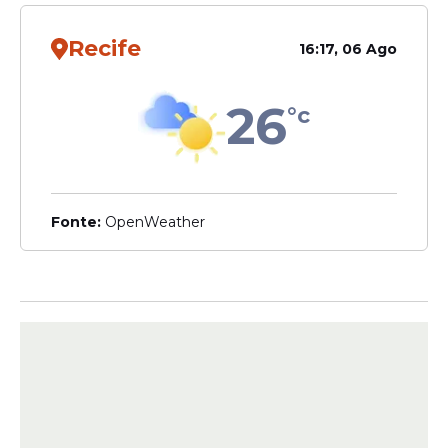
A principal faixa não teve vencedores.
Confira a distribuição oficial da premiação:
Recife
16:17, 06 Ago
26
°c
Fonte:
OpenWeather
20 acertos:
Não houve acertador.
19 acertos:
3 apostas ganhadoras
, com
prêmio individual de
R$ 70.761,00
.
18 acertos:
37 apostas ganhadoras
,
recebendo
R$ 3.585,86
cada.