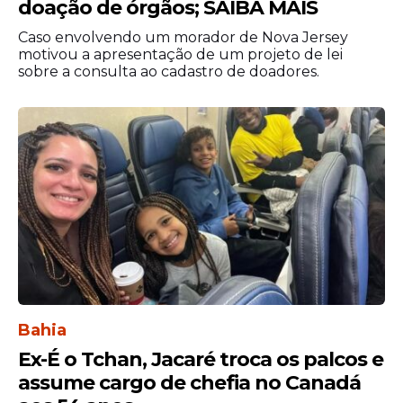
doação de órgãos; SAIBA MAIS
apostadores e aumentar o movimento nas
casas lotéricas e nos canais oficiais de
Caso envolvendo um morador de Nova Jersey
apostas, especialmente quando não há
motivou a apresentação de um projeto de lei
sobre a consulta ao cadastro de doadores.
vencedores consecutivos na faixa máxima.
Arrecadação do
concurso ultrapassa R$
4,3 milhões
O concurso 2937 registrou uma
arrecadação total de R$ 4.328.349,00
,
demonstrando a participação expressiva
dos apostadores em todo o país.
Bahia
Ex-É o Tchan, Jacaré troca os palcos e
assume cargo de chefia no Canadá