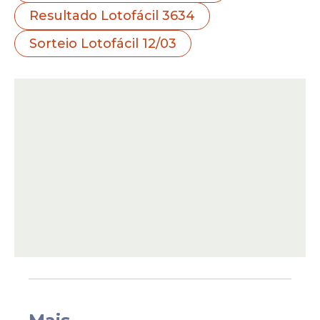
noite foram:
03 - 04 - 05 - 06 - 07 - 08 - 10 -
Resultado Lotofácil 3634
11 - 13 - 14 - 16 - 18 - 19 - 21 - 25
.
Sorteio Lotofácil 12/03
A sorte se distribuiu entre as regiões
Sudeste e Sul do país. No estado do Rio de
Janeiro, dois apostadores acertaram as 15
dezenas.
O primeiro registro
vencedor