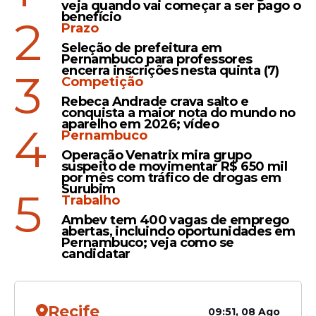
Nas faixas de premiação com valores fixos,
veja quando vai começar a ser pago o
benefício
os números também impressionam pela
2
Prazo
quantidade de ganhadores.
O sorteio
Seleção de prefeitura em
registrou 8.135 apostas com 13 acertos, o
Pernambuco para professores
encerra inscrições nesta quinta (7)
que garante R$ 35,00 para cada bilhete.
3
Competição
Na sequência,
93.268 pessoas acertaram
Rebeca Andrade crava salto e
12 números e recebem R$ 14,00.
Por fim, a
conquista a maior nota do mundo no
aparelho em 2026; vídeo
faixa inicial de
11 acertos contemplou
4
Pernambuco
513.633 apostas, pagando o valor
Operação Venatrix mira grupo
individual de R$ 7,00.
suspeito de movimentar R$ 650 mil
por mês com tráfico de drogas em
Surubim
5
Trabalho
Leia Também
Ambev tem 400 vagas de emprego
abertas, incluindo oportunidades em
Pernambuco; veja como se
candidatar
Mega-Sena
Resultado da Mega-Sena
Recife
2983 (12/03) acumula e
09:51, 08 Ago