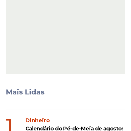
14 pontos no
volante
. Cada um deles tem
direito ao valor de R$ 1.810,88.
A
arrecadação total deste sorteio somou R$
21.113.165,50
, valor que demonstra a
constância da participação popular nesta
modalidade lotérica.
Mais Lidas
1
Dinheiro
Calendário do Pé-de-Meia de agosto: