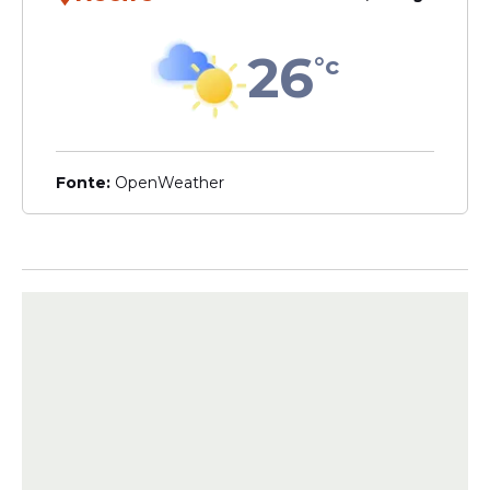
próximo prêmio pode
chegar a R$ 75 milhões
26
°c
Calendário
Imposto de Renda 2026:
Fonte:
OpenWeather
prazo para entrega da
declaração começa em 16
de março
Veja Também