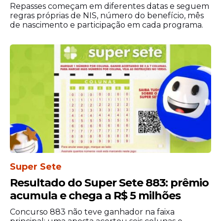
procedimentos importantes para quem
Repasses começam em diferentes datas e seguem
possui bilhetes premiados. O ganhador
regras próprias de NIS, número do benefício, mês
deve apresentar o comprovante original
de nascimento e participação em cada programa.
da aposta e um documento de identidade
válido para retirar o dinheiro. Valores
menores permitem o saque em lotéricas,
mas quantias elevadas exigem o
comparecimento a uma agência bancária
da instituição. O banco recomenda que o
apostador escreva o nome completo e o
número do CPF no verso do comprovante
para garantir que apenas o titular realize o
resgate.
Super Sete
Resultado do Super Sete 883: prêmio
acumula e chega a R$ 5 milhões
Concurso 883 não teve ganhador na faixa