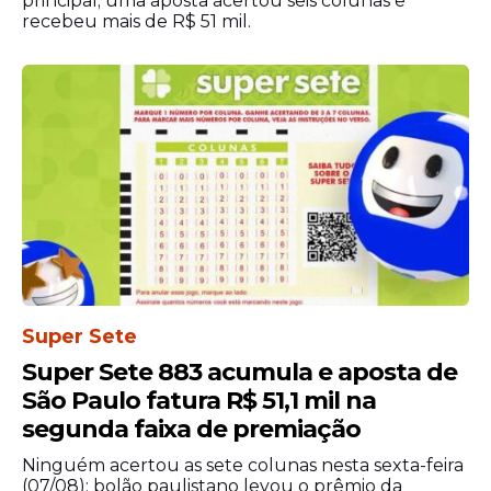
principal; uma aposta acertou seis colunas e
recebeu mais de R$ 51 mil.
O sorteio diário da Lotofácil segue
protocolos rigorosos de segurança e
transparência. Auditores independentes
acompanham todo o manuseio das bolas
numeradas e a conferência dos
equipamentos antes do início oficial da
Super Sete
transmissão. Esse cuidado assegura que
todos os participantes concorram em
Super Sete 883 acumula e aposta de
igualdade de condições.
São Paulo fatura R$ 51,1 mil na
segunda faixa de premiação
Ninguém acertou as sete colunas nesta sexta-feira
(07/08); bolão paulistano levou o prêmio da