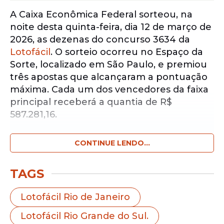
A Caixa Econômica Federal sorteou, na
noite desta quinta-feira, dia 12 de março de
2026, as dezenas do concurso 3634 da
Lotofácil
. O sorteio ocorreu no Espaço da
Sorte, localizado em São Paulo, e premiou
três apostas que alcançaram a pontuação
máxima. Cada um dos vencedores da faixa
principal receberá a quantia de R$
587.281,16.
CONTINUE LENDO...
Notícias pelo WhatsApp
Receba as notícias exclusivas do
Portal
de Prefeitura
pelo nosso canal.
TAGS
Entrar no canal
Lotofácil Rio de Janeiro
Lotofácil Rio Grande do Sul.
Os números que saíram no globo nesta