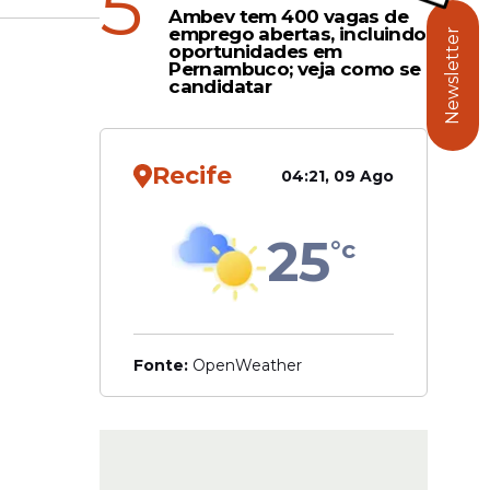
5
Ambev tem 400 vagas de
emprego abertas, incluindo
hadores
Newsletter
oportunidades em
. O
Pernambuco; veja como se
candidatar
com
spacho,
 três
Recife
04:21, 09 Ago
25
°c
ias. O
 grupo, a
R$
Fonte:
OpenWeather