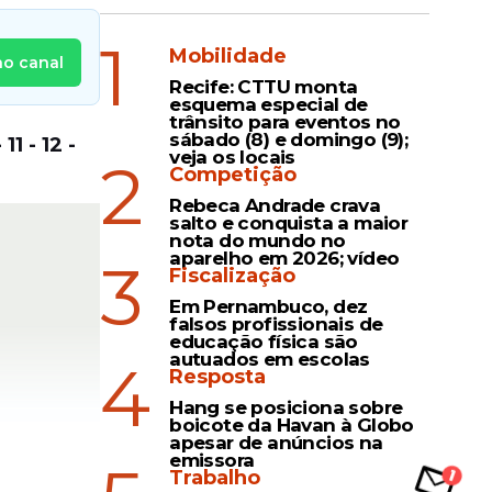
1
Mobilidade
no canal
Recife: CTTU monta
esquema especial de
trânsito para eventos no
sábado (8) e domingo (9);
11 - 12 -
veja os locais
2
Competição
Rebeca Andrade crava
salto e conquista a maior
nota do mundo no
aparelho em 2026; vídeo
3
Fiscalização
Em Pernambuco, dez
falsos profissionais de
educação física são
autuados em escolas
4
Resposta
Hang se posiciona sobre
boicote da Havan à Globo
apesar de anúncios na
emissora
Trabalho