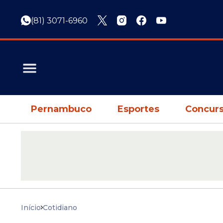
(81) 3071-6960
Pernambuco
Esportes
Concurs
Início
Cotidiano