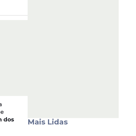
a
 e
m dos
Mais Lidas