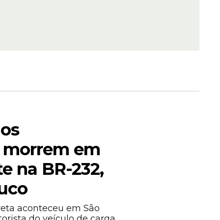
026:
 na
ra (23)
hos
s morrem em
te na BR-232,
uco
rreta aconteceu em São
orista do veículo de carga