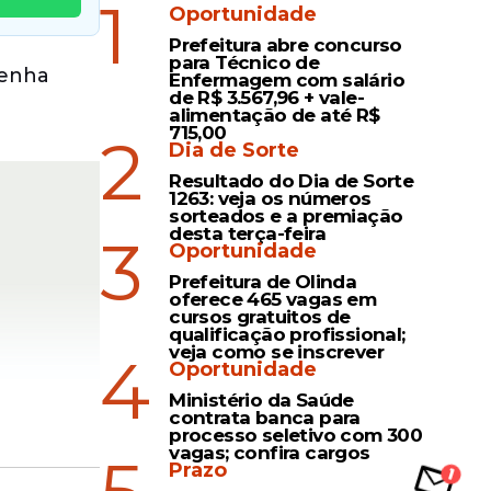
1
Oportunidade
Prefeitura abre concurso
para Técnico de
tenha
Enfermagem com salário
de R$ 3.567,96 + vale-
alimentação de até R$
715,00
2
Dia de Sorte
Resultado do Dia de Sorte
1263: veja os números
sorteados e a premiação
desta terça-feira
3
Oportunidade
Prefeitura de Olinda
oferece 465 vagas em
cursos gratuitos de
qualificação profissional;
veja como se inscrever
4
Oportunidade
Ministério da Saúde
contrata banca para
processo seletivo com 300
vagas; confira cargos
Prazo
sistiu