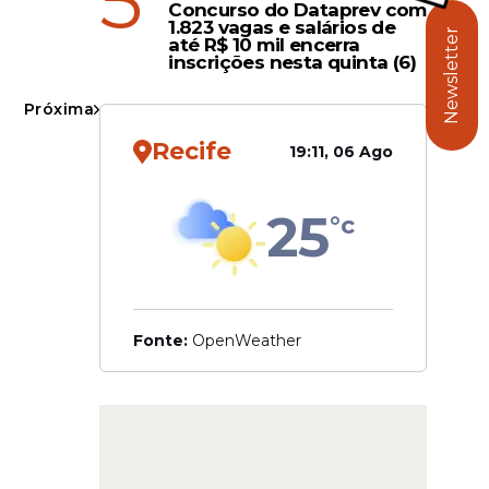
5
Concurso do Dataprev com
mento.
1.823 vagas e salários de
Newsletter
até R$ 10 mil encerra
.
inscrições nesta quinta (6)
 Moura,
Próxima
ral e do
Recife
19:11, 06 Ago
25
°c
Fonte:
OpenWeather