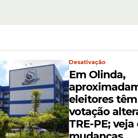
capotamento
Desativação
á as causas
Em Olinda,
stigação para esclarecer as circunstâncias do
aproximadam
 o que provocou a perda de controle do veícul
eleitores têm
ara o acidente registrado na BR-424.
votação alter
TRE-PE; veja
mudanças