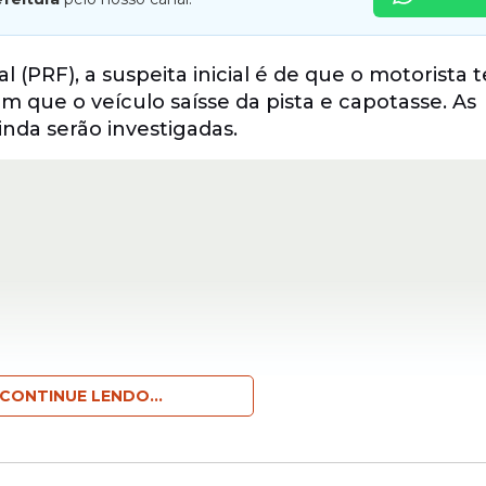
 (PRF), a suspeita inicial é de que o motorista 
m que o veículo saísse da pista e capotasse. As
inda serão investigadas.
CONTINUE LENDO...
omento do acidente. Um dos passageiros não re