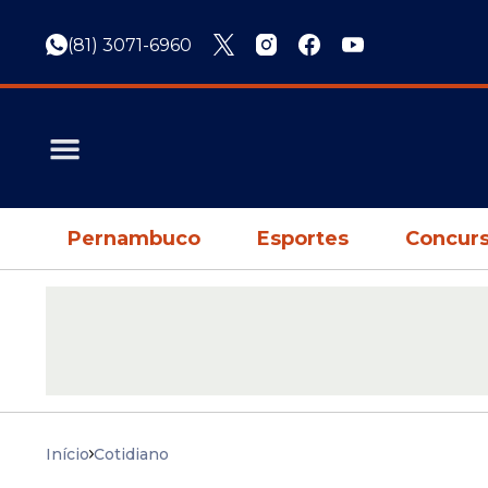
(81) 3071-6960
Pernambuco
Esportes
Concurs
Início
Cotidiano