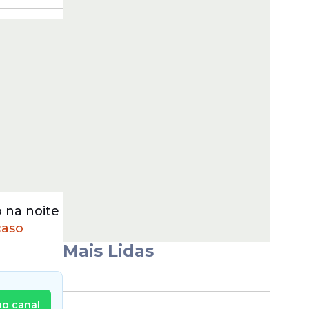
 na noite
caso
Mais Lidas
no canal