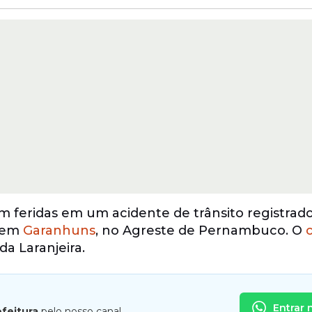
m feridas em um acidente de trânsito registrado
, em
Garanhuns
, no Agreste de Pernambuco. O
a Laranjeira.
Entrar 
efeitura
pelo nosso canal.