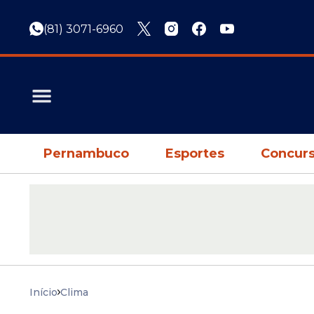
(81) 3071-6960
Pernambuco
Esportes
Concurs
Início
Clima