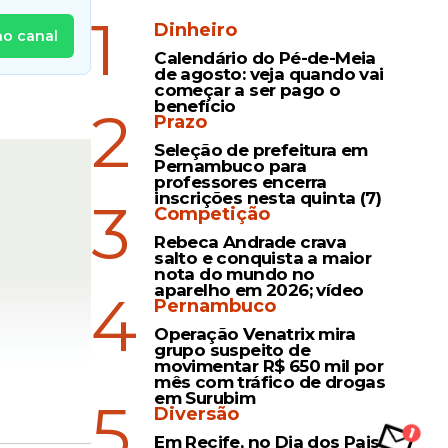
1
Dinheiro
no canal
Calendário do Pé-de-Meia
de agosto: veja quando vai
começar a ser pago o
benefício
2
Prazo
Seleção de prefeitura em
Pernambuco para
professores encerra
inscrições nesta quinta (7)
3
Competição
Rebeca Andrade crava
salto e conquista a maior
nota do mundo no
aparelho em 2026; vídeo
4
Pernambuco
Operação Venatrix mira
grupo suspeito de
movimentar R$ 650 mil por
mês com tráfico de drogas
em Surubim
5
Diversão
Em Recife, no Dia dos Pais