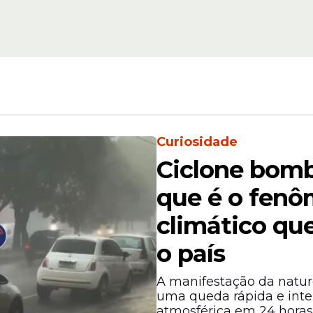
Clima
Chuva: Recife entra
aém e
estágio de atenção 
m
Timbaúba decreta
emergência
Curiosidade
Ciclone bomb
que é o fen
climático que
a Zona de Convergência Intertropical (ZCIT), si
o país
e nuvens carregadas e precipitações persisten
A manifestação da natur
uma queda rápida e inte
atmosférica em 24 horas