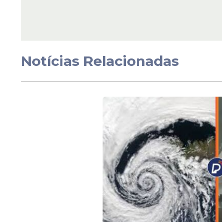
Meteorologia
Chuva em PE: Rios
Capibaribe, Tracunh
Duas Unas entram e
Notícias Relacionadas
estado de alerta
Veja Também
A medida ocorre devido à intensificação d
meteorológico que favorece a formação d
estado.