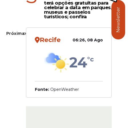
terá opções gratuitas para
celebrar a data em parques,
Newsletter
museus e passeios
turísticos; confira
rtura de
Próxima
. O
Recife
06:26, 08 Ago
o de
24
°c
dobrar a
Fonte:
OpenWeather