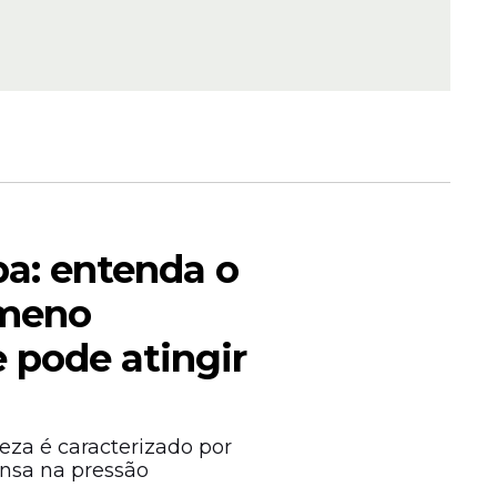
 em
e
a: entenda o
ômeno
 pode atingir
stema
tes no
eza é caracterizado por
nsa na pressão
.