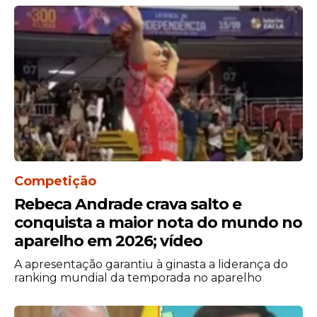
A Justiça de São Paulo determinou no dia
Competição
10 de março que a polícia investigasse a
Rebeca Andrade crava salto e
morte da policial como feminicídio.
conquista a maior nota do mundo no
aparelho em 2026; vídeo
A apresentação garantiu à ginasta a liderança do
ranking mundial da temporada no aparelho