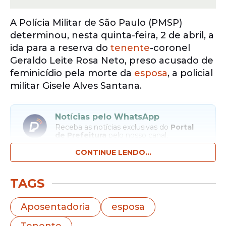
A Polícia Militar de São Paulo (PMSP)
determinou, nesta quinta-feira, 2 de abril, a
ida para a reserva do
tenente
-coronel
Geraldo Leite Rosa Neto, preso acusado de
feminicídio pela morte da
esposa
, a policial
militar Gisele Alves Santana.
Notícias pelo WhatsApp
Receba as notícias exclusivas do
Portal
de Prefeitura
pelo nosso canal.
CONTINUE LENDO...
Entrar no canal
TAGS
A medida foi oficializada por meio de
portaria publicada pela Diretoria de
Aposentadoria
esposa
Pessoal da corporação. O documento
Tenente