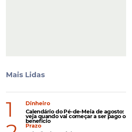
A Polícia Militar ressaltou, no entanto, que
a ida para a reserva não interfere no
andamento do processo administrativo
disciplinar. O procedimento, conduzido
pela Corregedoria da corporação, pode
resultar na expulsão do oficial.
Mais Lidas
Leia Também
1
Dinheiro
Caso
Calendário do Pé-de-Meia de agosto:
veja quando vai começar a ser pago o
Tenente-coronel suspeito
benefício
2
Prazo
de matar esposa PM tem