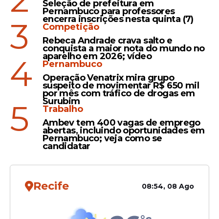
pedido de liberdade
Seleção de prefeitura em
Pernambuco para professores
negado pelo STJ
encerra inscrições nesta quinta (7)
3
Competição
Rebeca Andrade crava salto e
conquista a maior nota do mundo no
aparelho em 2026; vídeo
Crime
4
Pernambuco
Tenente-coronel réu por
Operação Venatrix mira grupo
feminicídio intimidou PMs e
suspeito de movimentar R$ 650 mil
por mês com tráfico de drogas em
tentou culpá-los por mexer
Surubim
5
em cena do crime
Trabalho
Ambev tem 400 vagas de emprego
abertas, incluindo oportunidades em
Pernambuco; veja como se
candidatar
Veja Também
Recife
08:54, 08 Ago