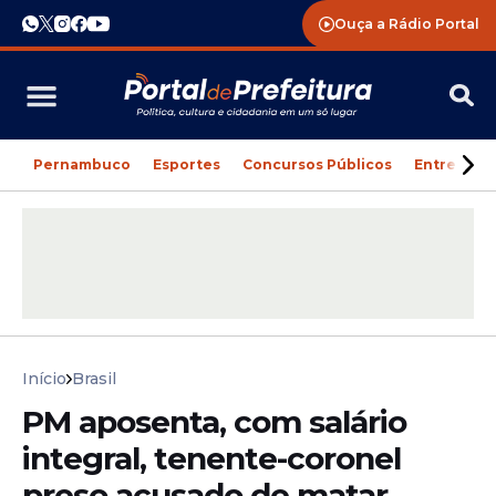
Ouça a Rádio Portal
Pernambuco
Esportes
Concursos Públicos
Entreteni
Início
Brasil
PM aposenta, com salário
integral, tenente-coronel
preso acusado de matar