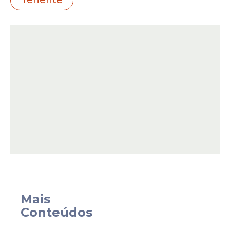
aponta que, conforme a legislação vigente,
o oficial tem direito à
aposentadoria
com
base em critérios proporcionais de idade,
mas com vencimentos integrais.
Mais
Na prática, isso significa que, mesmo na
Conteúdos
reserva, ele continuará recebendo
remuneração. Antes da prisão, em