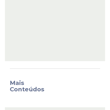
De acordo com a apuração policial, o
acusado manteve um relacionamento
com a adolescente, onde pedia que ela
enviasse fotos e vídeos íntimos. Com esse
conteúdo, o homem divulgou o material
em perfis falsos criados por ele em uma
rede social.
Mais
Conteúdos