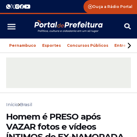
Ouça a Rádio Portal
Pernambuco
Esportes
Concursos Públicos
Entreteni
Início
Brasil
Homem é PRESO após
VAZAR fotos e vídeos
ÍNTIMOS de EX-NAMORADA