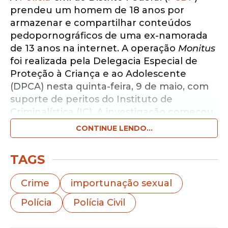
prendeu um homem de 18 anos por
armazenar e compartilhar conteúdos
pedopornográficos de uma ex-namorada
de 13 anos na internet. A operação
Monitus
foi realizada pela Delegacia Especial de
Proteção à Criança e ao Adolescente
(DPCA) nesta quinta-feira, 9 de maio, com
suporte de peritos do Instituto de
Criminalística (IC). A investigação começou
em agosto de 2023.
CONTINUE LENDO...
Notícias pelo WhatsApp
TAGS
Receba as notícias exclusivas do
Portal
de Prefeitura
pelo nosso canal.
Crime
importunação sexual
Entrar no canal
Polícia
Polícia Civil