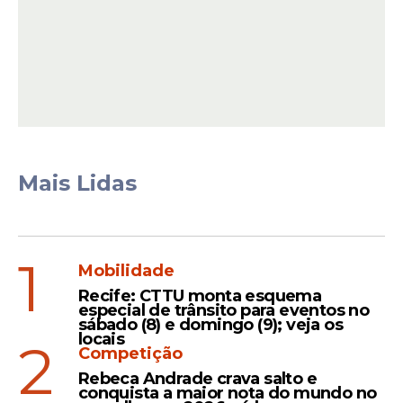
Mais Lidas
A ação policial realizada hoje integra a
iniciativa "Caminhos Seguros", promovida
pelo Ministério da Justiça, que tem como
1
Mobilidade
objetivo combater a exploração sexual de
Recife: CTTU monta esquema
crianças e adolescentes.
especial de trânsito para eventos no
sábado (8) e domingo (9); veja os
locais
2
Competição
Rebeca Andrade crava salto e
conquista a maior nota do mundo no