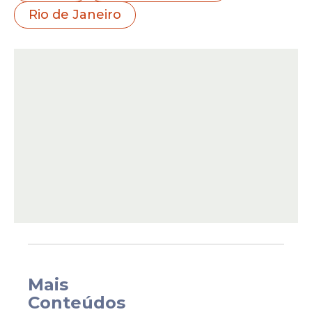
Rio de Janeiro
Após a decisão judicial de quarta, a defesa
de Melhem apresentou um pedido de
habeas corpus à segunda instância da
Justiça fluminense. O objetivo é o
trancamento da ação penal, sob o
argumento de ausência de justa causa
para continuidade do processo.
Mais
Conteúdos