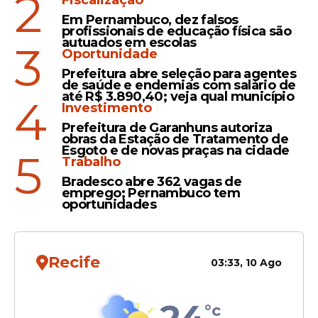
2
com trechos considerados “mais ousados”,
Fiscalização
o que contribuiu para o arquivamento das
Em Pernambuco, dez falsos
profissionais de educação física são
acusações por falta de indícios de crime
autuados em escolas
3
sexual.
Oportunidade
Prefeitura abre seleção para agentes
de saúde e endemias com salário de
até R$ 3.890,40; veja qual município
4
Investimento
Leia Também
Prefeitura de Garanhuns autoriza
obras da Estação de Tratamento de
Esgoto e de novas praças na cidade
5
Trabalho
Justiça
Bradesco abre 362 vagas de
Ministério Público do
emprego; Pernambuco tem
oportunidades
Trabalho prepara
campanha contra assédio
eleitoral no ambiente de
trabalho
Recife
03:33, 10 Ago
Desabafo
°c