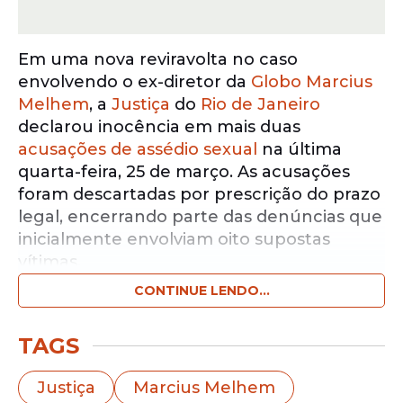
Em uma nova reviravolta no caso
envolvendo o ex-diretor da
Globo
Marcius
Melhem
, a
Justiça
do
Rio de Janeiro
declarou inocência em mais duas
acusações de assédio sexual
na última
quarta-feira, 25 de março. As acusações
foram descartadas por prescrição do prazo
legal, encerrando parte das denúncias que
inicialmente envolviam oito supostas
vítimas.
CONTINUE LENDO...
Notícias pelo WhatsApp
Receba as notícias exclusivas do
Portal
TAGS
de Prefeitura
pelo nosso canal.
Justiça
Marcius Melhem
Entrar no canal