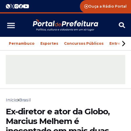
Ouça a Rádio Portal
Pernambuco
Esportes
Concursos Públicos
Entreteni
Início
Brasil
Ex-diretor e ator da Globo,
Marcius Melhem é
inocentado em mais duas