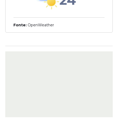
24
Janja diz ter sofrido assédio
duas vezes durante o
governo Lula: 'não tenho
segurança'
Fonte:
OpenWeather
Veja Também
Apenas Um Caso Segue
para Julgamento
Em uma atualização à decisão anterior, a
juíza Juliana Benevides optou por levar a
julgamento somente um dos três