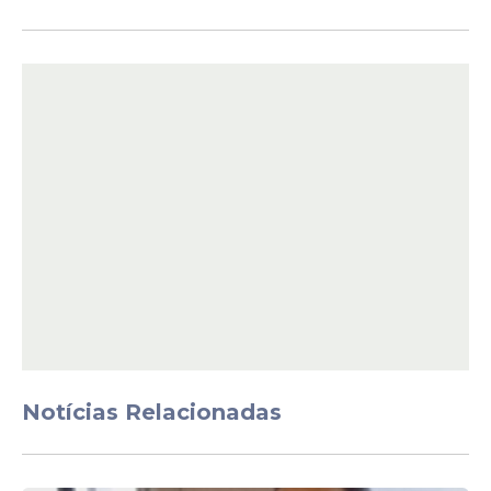
episódios que resultaram na denúncia
contra Melhem, mantendo o curso deste
trecho da ação penal.
O inquérito original conta com mais de
Notícias Relacionadas
2.400 páginas e detalha acusações feitas
por oito mulheres. Em agosto de 2023, três
integrantes desse grupo foram os únicos