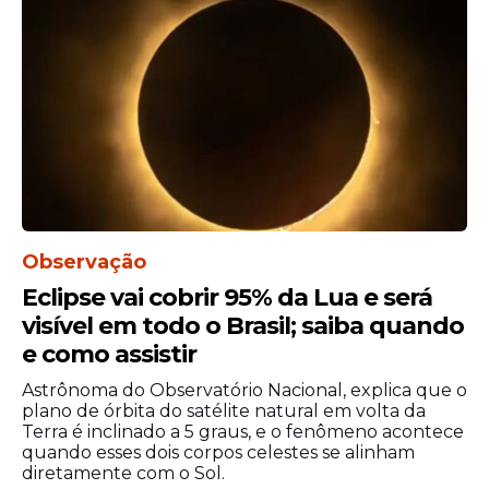
As acusações vieram à tona em outubro de
2020, quando a advogada Mayra Cotta
divulgou as alegações em entrevista ao
jornal Folha de S.Paulo. Na época, Cotta
informou que as supostas vítimas não
tinham interesse imediato em tornar o
Observação
caso judicial.
Eclipse vai cobrir 95% da Lua e será
Busca de Reparação
visível em todo o Brasil; saiba quando
e como assistir
Curiosamente, foi o próprio Melhem quem
inicialmente acionou a Justiça, buscando
Astrônoma do Observatório Nacional, explica que o
plano de órbita do satélite natural em volta da
reparação pelos impactos que as
Terra é inclinado a 5 graus, e o fenômeno acontece
denúncias teriam causado à sua carreira e
quando esses dois corpos celestes se alinham
vida pessoal. O desdobramento atual do
diretamente com o Sol.