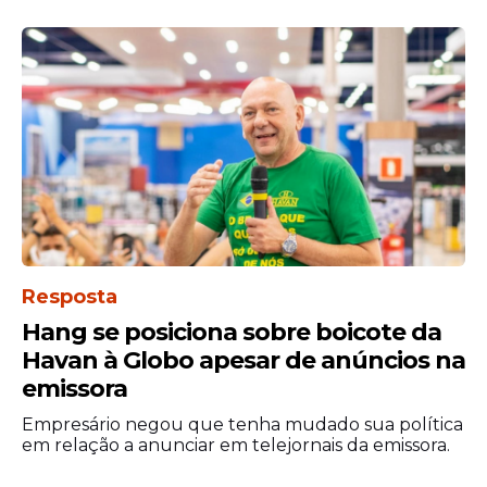
processo indica que boa parte das
acusações não seguirá adiante, enquanto
outros capítulos ainda aguardam definição
nos tribunais.
Resposta
Hang se posiciona sobre boicote da
Havan à Globo apesar de anúncios na
emissora
Empresário negou que tenha mudado sua política
em relação a anunciar em telejornais da emissora.