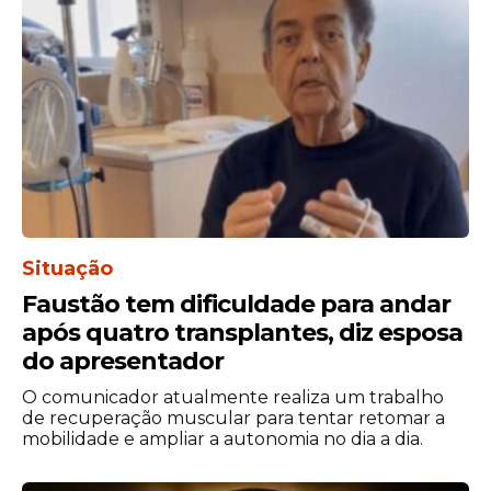
que chegaram a transformar as acusações
em ação penal na Justiça.
Origem das Denúncias
Antes de chegar aos tribunais, a
Rede
Globo
conduziu uma investigação interna
sobre os relatos de assédio. À Justiça, a
emissora afirmou que não identificou
provas suficientes para confirmar o
Situação
assédio.
Faustão tem dificuldade para andar
após quatro transplantes, diz esposa
do apresentador
O comunicador atualmente realiza um trabalho
de recuperação muscular para tentar retomar a
mobilidade e ampliar a autonomia no dia a dia.