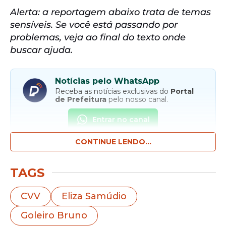
Alerta: a reportagem abaixo trata de temas
sensíveis. Se você está passando por
problemas, veja ao final do texto onde
buscar ajuda.
Notícias pelo WhatsApp
Receba as notícias exclusivas do
Portal
de Prefeitura
pelo nosso canal.
Entrar no canal
CONTINUE LENDO...
A ex-mulher do
goleiro Bruno
Fernandes,
Dayanne Rodrigues do Carmo Souza,
foi
TAGS
internada em um hospital de Belo
Horizonte (MG). Ela ficou três dias
CVV
Eliza Samúdio
desaparecida
e deu entrada na unidade de
Goleiro Bruno
saúde na noite de sábado, 4.