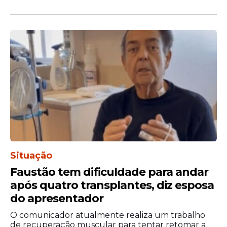
como agiotas e cobravam dívidas da
mulher.
No texto, obtido pelo portal G1 e pela rádio
Itatiaia, ela diz sofrer ameaças de agiotas e
pede "socorro pelos meus filhos, familiares,
pelo meu companheiro".
Situação
Faustão tem dificuldade para andar
após quatro transplantes, diz esposa
do apresentador
O comunicador atualmente realiza um trabalho
de recuperação muscular para tentar retomar a