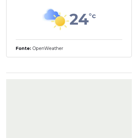
Neuer e se torna o goleiro
mais seguido do Instagram
24
°c
após sucesso na Copa
Fonte:
OpenWeather
Veja Também
Ela informou ao marido que iria à casa da
mãe para deixar os filhos sob os cuidados
dela, mas não retornou. Já a Polícia Civil de
Minas Gerais (PCMG) informou que
Dayanne foi socorrida na noite de sábado,
4, pelo Serviço de Atendimento Móvel de
Urgência (SAMU) e encaminhada a uma