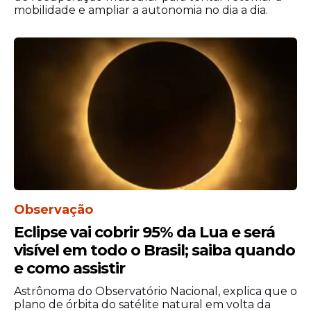
Leia o texto da carta na
mobilidade e ampliar a autonomia no dia a dia.
íntegra:
As autoridades, hoje, dia 02/07/2026
Eu peço socorro pelos meus filhos,
familiares, pelo meu companheiro.
Observação
Eclipse vai cobrir 95% da Lua e será
visível em todo o Brasil; saiba quando
e como assistir
Astrônoma do Observatório Nacional, explica que o
plano de órbita do satélite natural em volta da