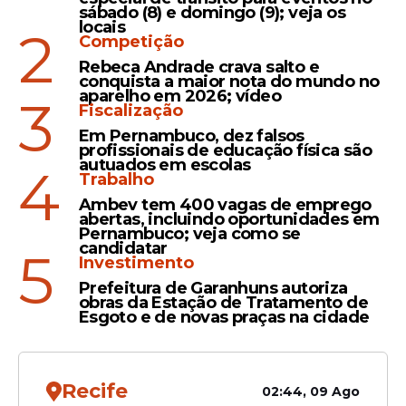
sábado (8) e domingo (9); veja os
com o marido (cujo nome não foi
locais
2
divulgado) e dois filhos.
Competição
Rebeca Andrade crava salto e
conquista a maior nota do mundo no
aparelho em 2026; vídeo
3
Fiscalização
Leia Também
Em Pernambuco, dez falsos
profissionais de educação física são
autuados em escolas
4
Trabalho
Retorno
Ambev tem 400 vagas de emprego
Dayanne Rodrigues, ex-
abertas, incluindo oportunidades em
Pernambuco; veja como se
mulher do goleiro Bruno, dá
candidatar
5
entrada em hospital após
Investimento
três dias desaparecida
Prefeitura de Garanhuns autoriza
obras da Estação de Tratamento de
Esgoto e de novas praças na cidade
Merecido!
Vozinha supera Alisson e
Recife
02:44, 09 Ago