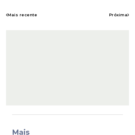
Mais recente
Próxima
Dayanne se relacionou com o
goleiro
Bruno
antes de o ex-jogador se envolver
no desaparecimento e na morte de Eliza
Samudio, em junho de 2010, em Minas
Gerais. Ela chegou a ser acusada de
sequestro e cárcere privado do filho de
Mais
Eliza com o goleiro. Foi presa durante as