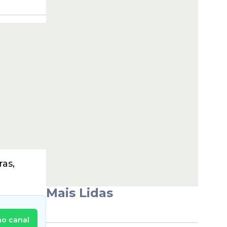
ras,
Mais Lidas
no canal