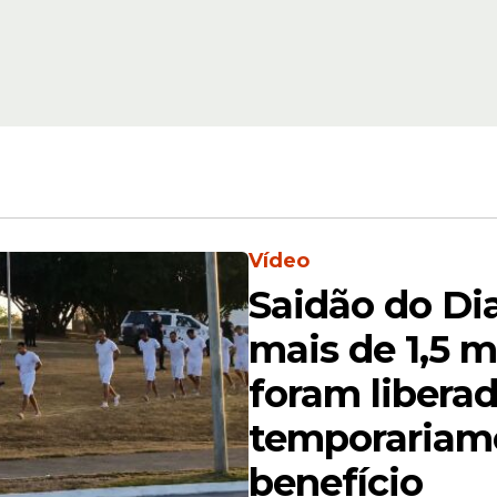
Bolsonaro presta homenagem ao pai no d
versário
Vídeo
Saidão do Dia
mais de 1,5 m
al
, o médico cardiologista Brasil Caiado afirmou
foram libera
temporariam
benefício