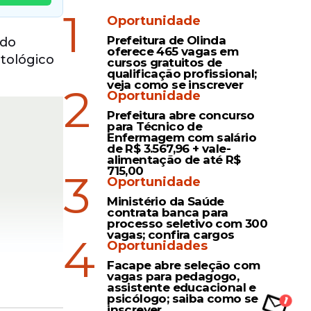
1
Oportunidade
Prefeitura de Olinda
 do
oferece 465 vagas em
tológico
cursos gratuitos de
qualificação profissional;
veja como se inscrever
2
Oportunidade
Prefeitura abre concurso
para Técnico de
Enfermagem com salário
de R$ 3.567,96 + vale-
alimentação de até R$
715,00
3
Oportunidade
Ministério da Saúde
contrata banca para
processo seletivo com 300
vagas; confira cargos
4
Oportunidades
Facape abre seleção com
vagas para pedagogo,
assistente educacional e
psicólogo; saiba como se
siva do
inscrever