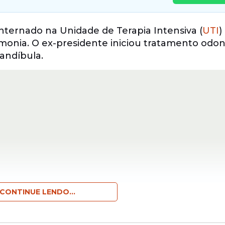
nternado na Unidade de Terapia Intensiva (
UTI
)
nia. O ex-presidente iniciou tratamento odon
mandíbula.
CONTINUE LENDO...
permanece internado na Unidade de Terapia Inten