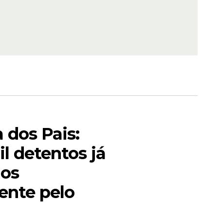
ia de
 dos Pais:
il detentos já
 que essa
dos
ente pelo