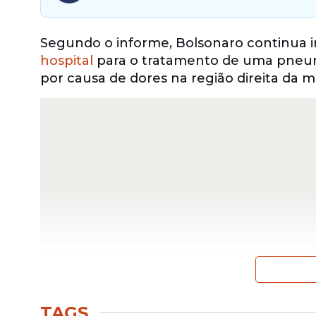
Segundo o informe, Bolsonaro continua i
hospital
para o tratamento de uma pneumo
por causa de dores na região direita da 
"O ex-presidente Jair Messias Bolsonaro 
TAGS