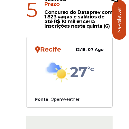
5
de
Prazo
Newsletter
nto
Concurso do Dataprev com
1.823 vagas e salários de
venosa,
até R$ 10 mil encerra
alta
inscrições nesta quinta (6)
Recife
12:18, 07 Ago
27
°c
Fonte:
OpenWeather