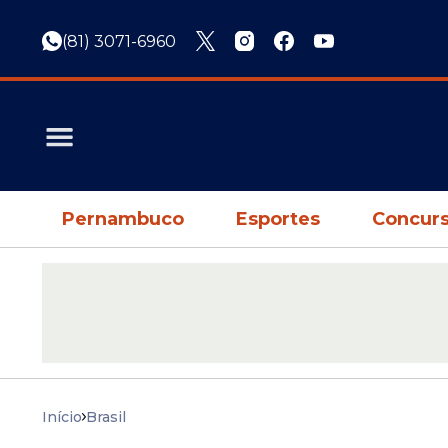
(81) 3071-6960
Pernambuco
Esportes
Concurs
Início
Brasil