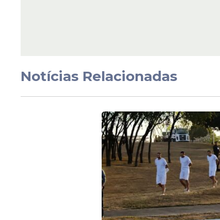
Vídeo
Flávio 
seu ani
Notícias Relacionadas
Veja Também
Na última sexta-feira, após deixar o
hospit
foi a "maior que Bolsonaro já teve".