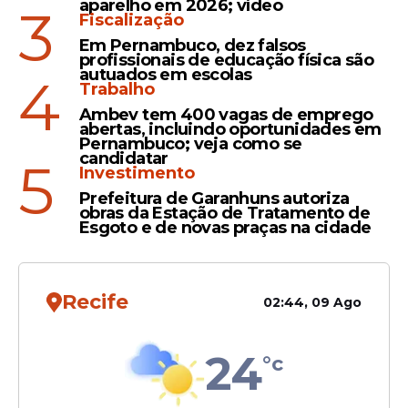
aparelho em 2026; vídeo
3
país
Fiscalização
Em Pernambuco, dez falsos
profissionais de educação física são
Notificação
autuados em escolas
4
Trabalho
ANVISA investiga 65 mortes
Ambev tem 400 vagas de emprego
suspeitas ligadas a canetas
abertas, incluindo oportunidades em
Pernambuco; veja como se
emagrecedoras
candidatar
5
Investimento
Prefeitura de Garanhuns autoriza
obras da Estação de Tratamento de
Esgoto e de novas praças na cidade
Veja Também
Recife
02:44, 09 Ago
24
°c
“O alerta apresenta orientações para
profissionais de saúde, fabricantes de