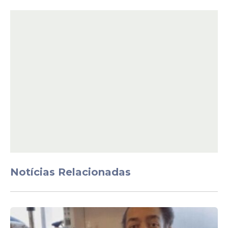
dia a dia.
“O pó usado na culinária é seguro e não
integra o alerta, uma vez que não há
evidências de risco associado ao consumo
da
cúrcuma
como alimento e aditivo
alimentar”, detalhou a Anvisa.
Notícias Relacionadas