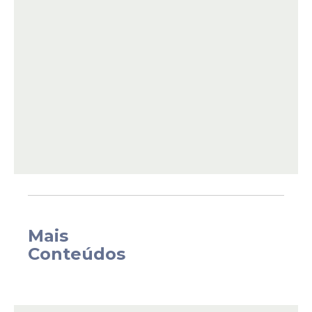
em cápsulas ou em extratos concentrados.
“O problema está associado especialmente
Mais
a formulações e tecnologias que promovem
Conteúdos
um aumento na absorção da curcumina em
níveis muito acima do consumo normal”,
informou a agência em nota.