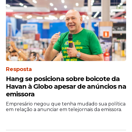
determinou a atualização, com avisos de
segurança, das bulas dos medicamentos
Motore e Cumiah, ambos contendo
cúrcuma
.
No caso dos suplementos com
cúrcuma
, a
agência informou que vai reavaliar o uso
da substância e que também vai passar a
exigir a inclusão de advertências
obrigatórias sobre a possibilidade de
Resposta
efeitos adversos nos rótulos dos produtos.
Hang se posiciona sobre boicote da
Havan à Globo apesar de anúncios na
Agência Brasil
emissora
Empresário negou que tenha mudado sua política
em relação a anunciar em telejornais da emissora.