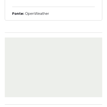
medicamentos e suplementos alimentares e
consumidores”, destacou a Anvisa.
Fonte:
OpenWeather
Alimentação
Na nota, a agência reforça que o risco de
toxicidade não está relacionado ao uso da
cúrcuma
para o preparo de alimentos no