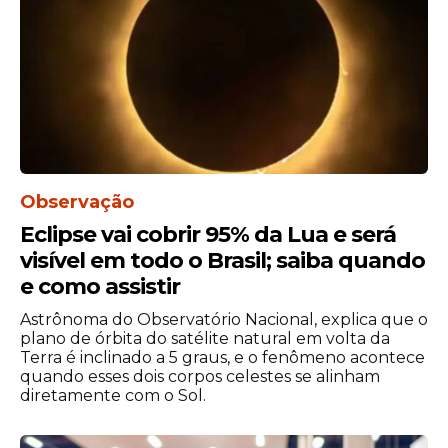
pele ou olhos amarelados (icterícia);
urina muito escura;
cansaço excessivo e sem explicação;
Observação
náuseas e dores na região do
Eclipse vai cobrir 95% da Lua e será
abdômen.
visível em todo o Brasil; saiba quando
Nesses casos, a orientação é interromper o
e como assistir
uso imediatamente e procurar um
Astrônoma do Observatório Nacional, explica que o
profissional de saúde. Suspeitas de eventos
plano de órbita do satélite natural em volta da
adversos envolvendo medicamentos
Terra é inclinado a 5 graus, e o fenômeno acontece
devem ser notificadas ao sistema VigiMed
quando esses dois corpos celestes se alinham
diretamente com o Sol.
e, no caso de suplementos, no e-Notivisa.
Como medida preventiva, a Anvisa