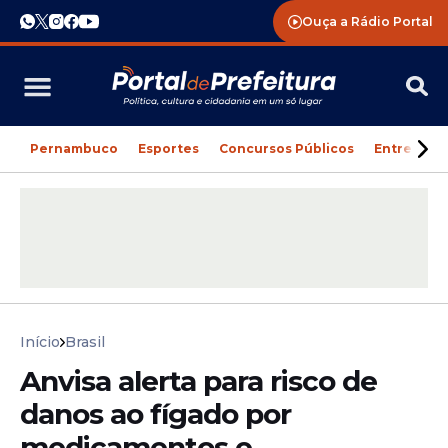
Ouça a Rádio Portal
Pernambuco
Esportes
Concursos Públicos
Entreteni
Início
Brasil
Anvisa alerta para risco de
danos ao fígado por
medicamentos e