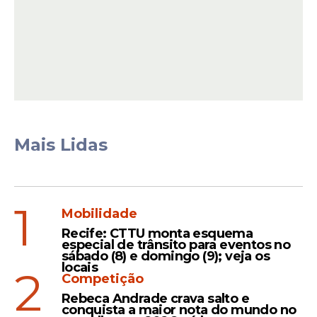
Na França, a Agência Nacional de
Segurança Sanitária da Alimentação, do
Meio Ambiente e do Trabalho identificou
dezenas de relatos de efeitos adversos
associados ao consumo de
suplementos
com
cúrcuma
ou curcumina, incluindo
casos de hepatite.
Mais Lidas
Leia Também
1
Mobilidade
Recife: CTTU monta esquema
Apreensão
especial de trânsito para eventos no
sábado (8) e domingo (9); veja os
Anvisa determona
locais
2
apreensão de palmitos em
Competição
conserva e suspende venda
Rebeca Andrade crava salto e
conquista a maior nota do mundo no
de melatonina irregular no