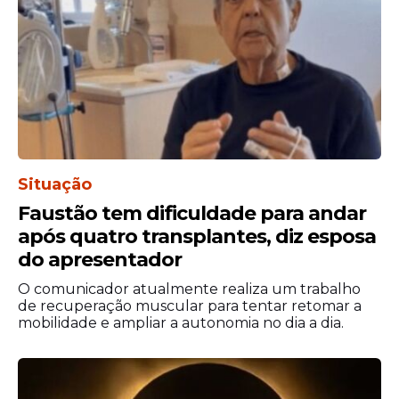
“A diferença é que, em medicamentos e
suplementos, o produto possui
concentrações mais altas e uma
capacidade de ser mais absorvido pelo
organismo”, completou.
Sinais de alerta
Dentre os indícios citados pela Anvisa que
Situação
podem indicar a necessidade de avaliação
médica após o uso de medicamentos e
Faustão tem dificuldade para andar
suplementos alimentares que contêm
após quatro transplantes, diz esposa
cúrcuma
estão:
do apresentador
O comunicador atualmente realiza um trabalho
de recuperação muscular para tentar retomar a
mobilidade e ampliar a autonomia no dia a dia.