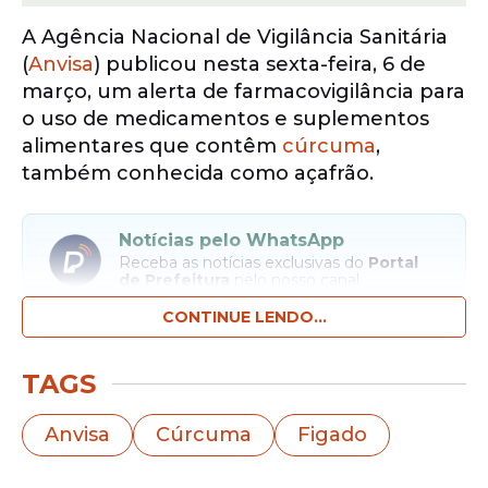
A Agência Nacional de Vigilância Sanitária
(
Anvisa
) publicou nesta sexta-feira, 6 de
março, um alerta de farmacovigilância para
o uso de medicamentos e suplementos
alimentares que contêm
cúrcuma
,
também conhecida como açafrão.
Notícias pelo WhatsApp
Receba as notícias exclusivas do
Portal
de Prefeitura
pelo nosso canal.
CONTINUE LENDO...
Entrar no canal
TAGS
Segundo a Anvisa, investigações
internacionais identificaram casos raros,
Anvisa
Cúrcuma
Figado
mas graves, de inflamação e de danos ao
fígado associados ao uso desses produtos