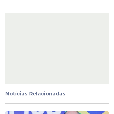
Para o pastor, a resposta é
política
.
"É
preconceito religioso ou porque eu tenho
influência? Eles querem me calar a todo
custo", disse.
O pastor disse não ter sido notificado da
queixa-crime até o momento da entrevista
e garantiu que não vai recuar.
Notícias Relacionadas