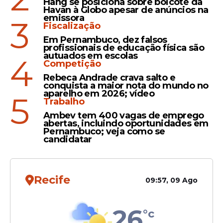
Hang se posiciona sobre boicote da
Leia Também
Havan à Globo apesar de anúncios na
emissora
3
Fiscalização
Em Pernambuco, dez falsos
profissionais de educação física são
Declaração
autuados em escolas
4
Pastor Silas Malafaia ataca
Competição
Bolsa Família e critica fim
Rebeca Andrade crava salto e
conquista a maior nota do mundo no
da escala 6x1: "Compra de
aparelho em 2026; vídeo
5
voto"
Trabalho
Ambev tem 400 vagas de emprego
abertas, incluindo oportunidades em
Pernambuco; veja como se
candidatar
Decisão
STF torna Malafaia réu após
declarações contra generais
Recife
09:57, 09 Ago
do Exército
26
°c