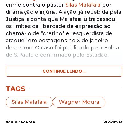
crime contra o pastor
Silas Malafaia
por
difamação e injúria. A ação, já recebida pela
Justiça, aponta que Malafaia ultrapassou
os limites da liberdade de expressão ao
chamá-lo de "cretino" e "esquerdista de
araque" em postagens no X de janeiro
deste ano. O caso foi publicado pela Folha
de S.Paulo e confirmado pelo Estadão.
CONTINUE LENDO...
Notícias pelo WhatsApp
Receba as notícias exclusivas do
Portal
de Prefeitura
pelo nosso canal.
TAGS
Entrar no canal
Silas Malafaia
Wagner Moura
Nas publicações, o pastor escreveu
: "Para
esse artista cretino, governo bom é dar
Mais recente
Próxima