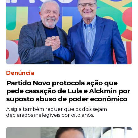
O Tribunal de Justiça do Rio de Janeiro (
TJ-
RJ
) confirmou o registro do processo. No
entanto, afirmou que o caso corre em
segredo de Justiça.
Estadão Conteúdo
Denúncia
Partido Novo protocola ação que
pede cassação de Lula e Alckmin por
suposto abuso de poder econômico
A sigla também requer que os dois sejam
declarados inelegíveis por oito anos.