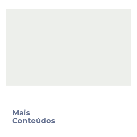
aumento de 18 reais para professores e 18
bilhões para o que eles chamam de cultura".
Em seguida, voltou a postar criticando o que
chamou de "esquerdopatas defendendo
artista que mama grana dos contribuintes
para fazer propaganda de governo
corrupto".
Mais
Conteúdos