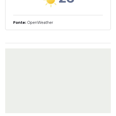
Veja Também
Fonte:
OpenWeather
"Tem milhares de memes contra ele, até
com palavrões. Por que ele me escolheu?",
disse Malafaia.