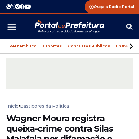
Ouça a Rádio Portal
Pernambuco
Esportes
Concursos Públicos
Entreteni
Início
Bastidores da Política
Wagner Moura registra
queixa-crime contra Silas
Malafaia por difamação e