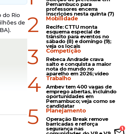
Pernambuco para
professores encerra
inscrições nesta quinta (7)
2
 do Rio
Mobilidade
ilhões de
Recife: CTTU monta
BA).
esquema especial de
trânsito para eventos no
sábado (8) e domingo (9);
veja os locais
3
Competição
Rebeca Andrade crava
salto e conquista a maior
nota do mundo no
aparelho em 2026; vídeo
4
Trabalho
Ambev tem 400 vagas de
emprego abertas, incluindo
oportunidades em
Pernambuco; veja como se
candidatar
5
Planejamento
Operação Break remove
barricadas e reforça
9 bilhões
segurança nas
comunidades do V8 e V9,