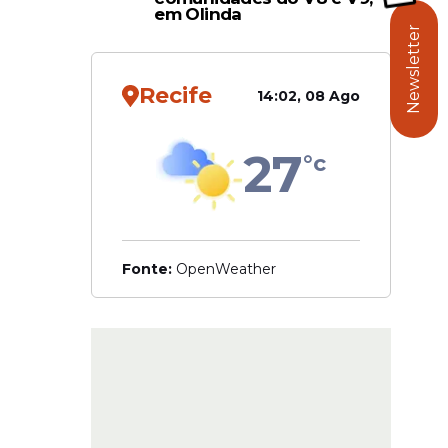
$ 830,09
em Olinda
Newsletter
aucaia
41
Recife
14:02, 08 Ago
27
°c
Fonte:
OpenWeather