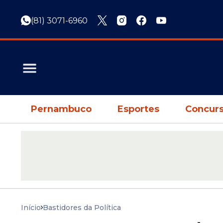
(81) 3071-6960
Pernambuco
Esportes
Concurs
Início
Bastidores da Política