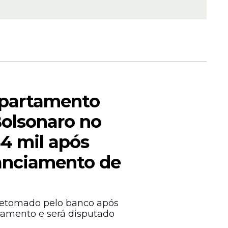
cional -
 apartamento
 e outras
olsonaro no
 Banco
44 mil após
trato.
nanciamento de
retomado pelo banco após
iamento e será disputado