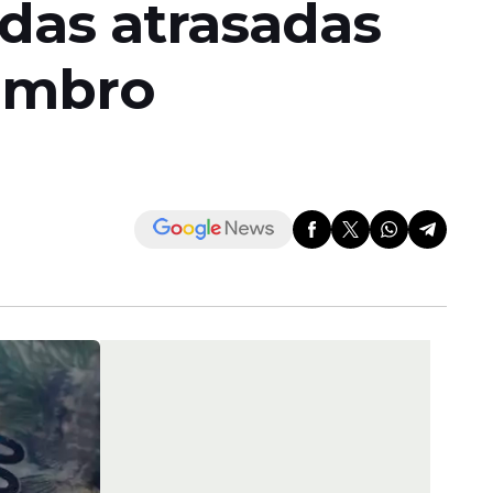
idas atrasadas
embro