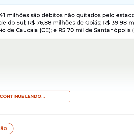
41 milhões são débitos não quitados pelo estado
de do Sul; R$ 76,88 milhões de Goiás; R$ 39,98 m
o de Caucaia (CE); e R$ 70 mil de Santanópolis (
CONTINUE LENDO...
as de
estados
honradas pela União, sendo R$ 4,3
ião