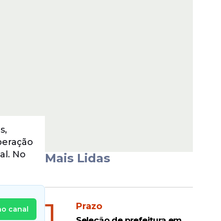
s,
peração
al. No
Mais Lidas
1
Prazo
no canal
Seleção de prefeitura em