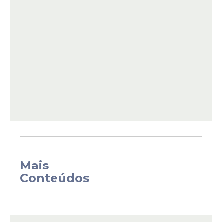
A confissão de Lulinha havia sido
antecipada pelo Estadão, mas é a primeira
vez que sua defesa apresenta
formalmente explicações ao ministro
André Mendonça sobre sua relação com o
empresário.
Mais
Conteúdos