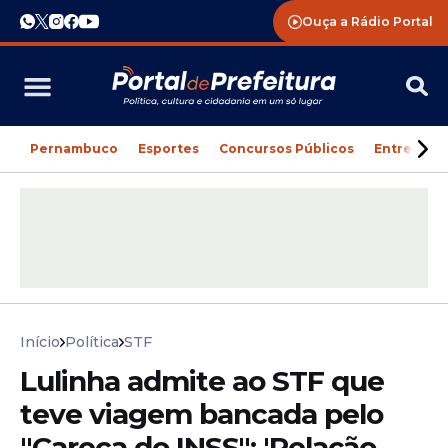
Ouça a Rádio Portal
Pernambuco
Esportes
Concursos Públicos
Entreteni
Início
Política
STF
Lulinha admite ao STF que
teve viagem bancada pelo
"Careca do INSS": 'Relação