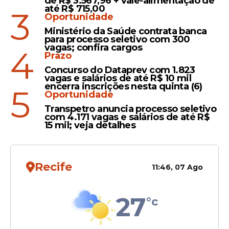
de R$ 3.567,96 + vale-alimentação de
até R$ 715,00
3
Leia Também
Oportunidade
Ministério da Saúde contrata banca
para processo seletivo com 300
vagas; confira cargos
4
Depoimento
Prazo
Concurso do Dataprev com 1.823
Delator de Lulinha diz ao
vagas e salários de até R$ 10 mil
STF que corre risco de vida
encerra inscrições nesta quinta (6)
5
Oportunidade
e pede proteção policial
Transpetro anuncia processo seletivo
com 4.171 vagas e salários de até R$
15 mil; veja detalhes
Vídeo
Recife
11:46, 07 Ago
"A casa do Lulinha pode cair
a qualquer momento", diz
deputado Coronel Alberto
27
°c
Feitosa