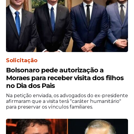
relação do peticionário com o projeto. Ele
não participou de negociações, não investiu
trabalho ou valores e tampouco recebeu
convite para associação, participação ou
compra de cotas", diz a petição.
A defesa também afirma que, se tivesse
firmado algum negócio sobre esse tema
Solicitação
com o Careca do INSS, o fato não
Bolsonaro pede autorização a
constituiria crime.
Moraes para receber visita dos filhos
no Dia dos Pais
Na petição enviada, os advogados do ex-presidente
afirmaram que a visita terá "caráter humanitário"
para preservar os vínculos familiares.