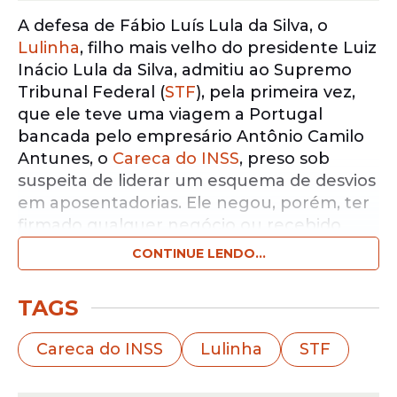
A defesa de Fábio Luís Lula da Silva, o
Lulinha
, filho mais velho do presidente Luiz
Inácio Lula da Silva, admitiu ao Supremo
Tribunal Federal (
STF
), pela primeira vez,
que ele teve uma viagem a Portugal
bancada pelo empresário Antônio Camilo
Antunes, o
Careca do INSS
, preso sob
suspeita de liderar um esquema de desvios
em aposentadorias. Ele negou, porém, ter
firmado qualquer negócio ou recebido
valores do empresário.
CONTINUE LENDO...
Notícias pelo WhatsApp
TAGS
Receba as notícias exclusivas do
Portal
de Prefeitura
pelo nosso canal.
Careca do INSS
Lulinha
STF
Entrar no canal