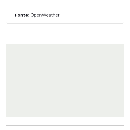
Fonte:
OpenWeather
Veja Também
Na petição, Lulinha diz que teve interesse
quando o Careca do INSS lhe contou sobre
um projeto comercial de produção de
canabidiol medicinal, porque tem uma
sobrinha que faz tratamento médico com
a substância e enfrentou dificuldades com
a qualidade e disponibilidade dos
medicamentos.