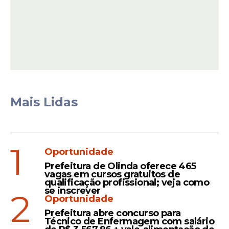
"Era com esse ANTÔNIO CAMILO, suposto
Mais Lidas
empresário de sucesso da área
farmacêutica e parceiro comercial de sua
amiga, que o peticionário teve relação
esporádica e de natureza social. FÁBIO LUÍS
1
Oportunidade
jamais firmou qualquer tipo de relação
comercial com ANTÔNIO CAMILO,
Prefeitura de Olinda oferece 465
vagas em cursos gratuitos de
tampouco tinha conhecimento sobre
qualificação profissional; veja como
fraudes no INSS ou outras ilegalidades",
se inscrever
2
Oportunidade
afirmou a defesa ao STF.
Prefeitura abre concurso para
Técnico de Enfermagem com salário