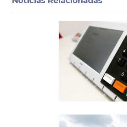
Notícias Relacionadas
Dino teve votação próxima à do ministro 
Bolsonaro ao STF. Os dois tiveram 47 vot
teve 32.