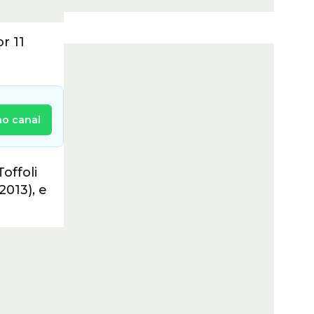
r 11
no canal
offoli
2013), e