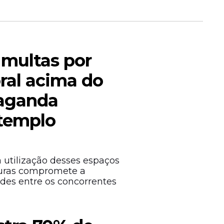
multas por
ir
o Mendonça
ral acima do
paganda
 templo
a utilização desses espaços
uras compromete a
des entre os concorrentes