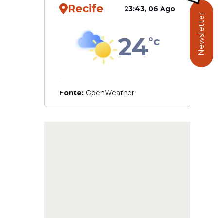
Recife
23:43, 06 Ago
Newsletter
24
°c
 Dino
otos SIM
Fonte:
OpenWeather
ram por
eve 17