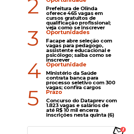
2
Oportunidade
Prefeitura de Olinda
oferece 465 vagas em
cursos gratuitos de
qualificação profissional;
veja como se inscrever
3
Oportunidades
Facape abre seleção com
vagas para pedagogo,
assistente educacional e
psicólogo; saiba como se
inscrever
4
Oportunidade
Ministério da Saúde
contrata banca para
processo seletivo com 300
vagas; confira cargos
5
Prazo
premo
Concurso do Dataprev com
para a
1.823 vagas e salários de
até R$ 10 mil encerra
inscrições nesta quinta (6)