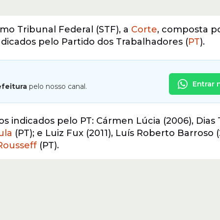
o Tribunal Federal (STF), a
Corte
, composta po
ndicados pelo Partido dos Trabalhadores (
PT
).
Entrar 
efeitura
pelo nosso canal.
 indicados pelo PT: Cármen Lúcia (2006), Dias T
ula
(PT); e Luiz Fux (2011), Luís Roberto Barroso (
Rousseff
(PT).