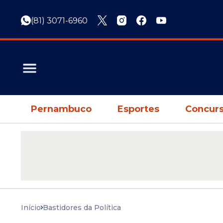
(81) 3071-6960
Pernambuco
Esportes
Concurs
Início
Bastidores da Política