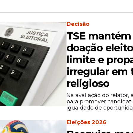
Decisão
TSE mantém 
André Mendonça, indicado pelo ex-presidente Ja
os favoráveis. Dino teve 31 contrários, enquant
doação eleito
limite e pro
irregular em
religioso
Na avaliação do relator, 
para promover candidat
igualdade de oportunida
Eleições 2026