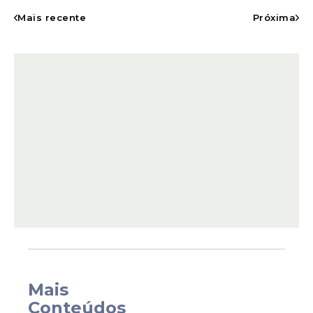
A representação tem como base uma
Mais recente
Próxima
carta enviada a ele pelo secretário de
Estado dos
Estados Unidos
,
Marco Rubio
. O
PT destaca trecho do texto em que Rubio
agradece Flávio por colocar uma equipe
de transição dos EUA caso eleito em 2026 e
o elogia por seu
"apoio"
à decisão do
governo Trump de classificar facções
criminosas brasileiras como organizações
terroristas.
Mais
Conteúdos