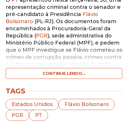
O
PT
apresentou nesta terça-feira, 30, uma
representação criminal contra o senador e
pré-candidato à Presidência
Flávio
Bolsonaro
(PL-RJ). Os documentos foram
encaminhados à Procuradoria-Geral da
República (
PGR
), sede administrativa do
Ministério Público Federal (MPF), e pedem
que o MPF investigue se Flávio cometeu os
crimes de corrupção passiva, crimes contra
a soberania nacional e violação de sigilo
funcional.
CONTINUE LENDO...
Notícias pelo WhatsApp
TAGS
Receba as notícias exclusivas do
Portal
de Prefeitura
pelo nosso canal.
Estados Unidos
Flávio Bolsonaro
Entrar no canal
PGR
PT