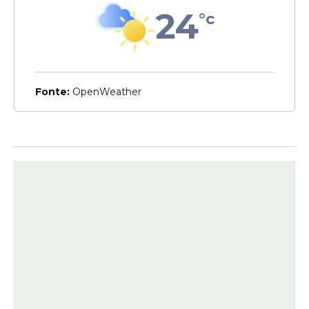
24
°c
Ministro de Lula viaja aos
EUA para discutir tarifaço
em reunião com Marco
Rubio
Fonte:
OpenWeather
Veja Também
O Partido dos Trabalhadores argumenta
que integrantes de uma equipe de
transição têm acesso a informações
estratégicas da administração federal e
que esses dados não poderiam ser objeto