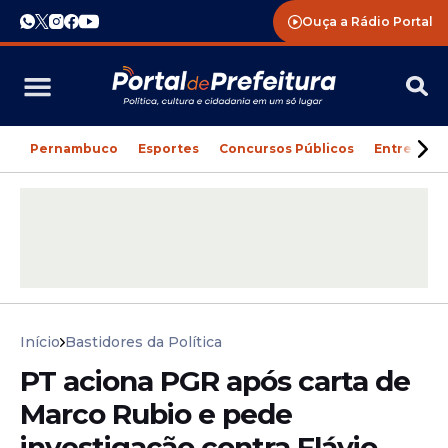
Ouça a Rádio Portal
Pernambuco
Esportes
Concursos Públicos
Entreteni
Início
Bastidores da Política
PT aciona PGR após carta de
Marco Rubio e pede
investigação contra Flávio