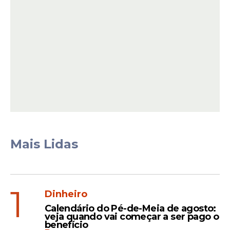
"O conteúdo expõe, com clareza, que houve
Mais Lidas
tratativa direta entre um parlamentar
brasileiro e potência estrangeira, na qual o
agente público nacional parece ter
1
oferecido, como contrapartida ou gesto de
Dinheiro
aproximação e auxílio em campanha
Calendário do Pé-de-Meia de agosto:
eleitoral por Estado estrangeiro, dados e
veja quando vai começar a ser pago o
benefício
informações tratadas como sigilosas pelo