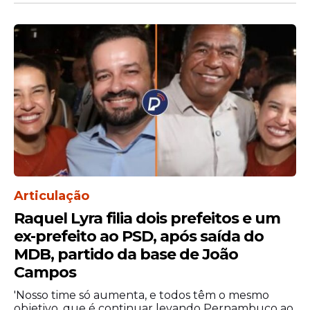
documento protocolado pede que seja
requisitados o inteiro teor da carta firmada
por Marco Rubio, do ofício remetido por
Flávio Bolsonaro e de eventuais demais
comunicações mantidas entre o senador e
autoridades estrangeiras.
Articulação
Raquel Lyra filia dois prefeitos e um
ex-prefeito ao PSD, após saída do
MDB, partido da base de João
Campos
'Nosso time só aumenta, e todos têm o mesmo
Também requer apuração sobre se, em
objetivo, que é continuar levando Pernambuco ao