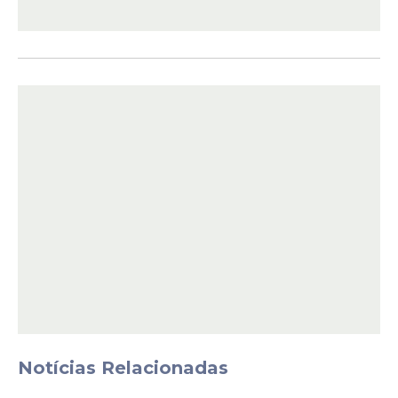
de negociação com outro País.
"Vale destacar que em diversas
oportunidades o Representado manifestou o
interesse em obter auxílio de representantes
estrangeiros em sua eleição"
, afirma.
Notícias Relacionadas
Além da abertura de inquérito policial, o