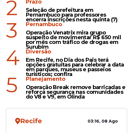
2
Prazo
Estado brasileiro", diz o documento, que
Seleção de prefeitura em
considerou que o senador "afirmou-se certo
Pernambuco para professores
encerra inscrições nesta quinta (7)
3
de sua vitória no pleito presidencial de
Pernambuco
2026"
.
Operação Venatrix mira grupo
suspeito de movimentar R$ 650 mil
por mês com tráfico de drogas em
Surubim
4
Diversão
Leia Também
Em Recife, no Dia dos Pais terá
opções gratuitas para celebrar a data
em parques, museus e passeios
turísticos; confira
5
Declaração
Planejamento
Marco Rubio coloca Brasil
Operação Break remove barricadas e
ao lado de ditaduras como
reforça segurança nas comunidades
do V8 e V9, em Olinda
a da Venezuela e gera
tensão; veja vídeo
Recife
03:16, 08 Ago
Agenda