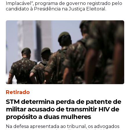
Implacável", programa de governo registrado pelo
candidato à Presidência na Justiça Eleitoral.
Em 16 de junho, a Primeira Turma do
Supremo Tribunal Federal (
STF
) condenou
o irmão de Flávio, Eduardo Bolsonaro, por
coação no curso do processo. De forma
unânime, os ministros avaliaram que o ex-
deputado atuou para estimular sanções
Retirado
dos EUA, onde mora, contra autoridades
STM determina perda de patente de
brasileiras para criar um ambiente de
militar acusado de transmitir HIV de
pressão e intimidação sobre os integrantes
propósito a duas mulheres
da Corte.
Na defesa apresentada ao tribunal, os advogados