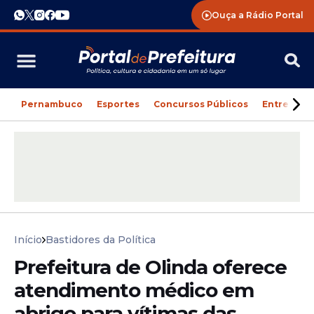
Ouça a Rádio Portal
Pernambuco
Esportes
Concursos Públicos
Entreteni
Início
Bastidores da Política
Prefeitura de Olinda oferece
atendimento médico em
abrigo para vítimas das