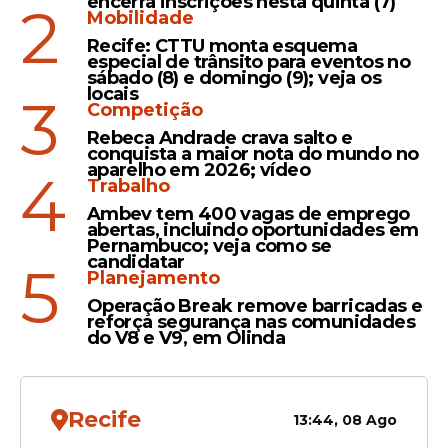
encerra inscrições nesta quinta (7)
2
Mobilidade
Leia Também
Recife: CTTU monta esquema
especial de trânsito para eventos no
sábado (8) e domingo (9); veja os
locais
3
Compromisso
Competição
Prefeitura de Olinda lança
Rebeca Andrade crava salto e
conquista a maior nota do mundo no
edital de R$ 353 mil para
aparelho em 2026; vídeo
4
restauração do Mercado da
Trabalho
Ribeira
Ambev tem 400 vagas de emprego
abertas, incluindo oportunidades em
Pernambuco; veja como se
candidatar
5
Planejamento
Conscientização
Operação Break remove barricadas e
reforça segurança nas comunidades
Olinda realiza ações do
do V8 e V9, em Olinda
Maio Amarelo com foco em
educação e segurança no
trânsito
Recife
13:44, 08 Ago