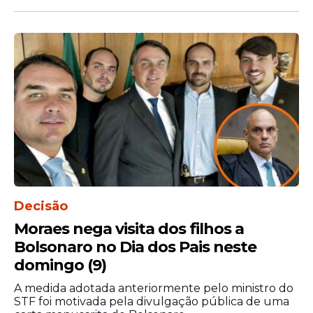
Entre as frentes de trabalho desta manhã,
está a limpeza de erosão nas proximidades
da Rua Canela, nº 31, no bairro de Ouro
Preto. Já na Estrada de Águas Compridas
(região de Bia), as equipes realizam limpeza
de canaletas, retirada de placas e serviços
na Rua do Vaqueiro.
Decisão
Moraes nega visita dos filhos a
Bolsonaro no Dia dos Pais neste
domingo (9)
A medida adotada anteriormente pelo ministro do
STF foi motivada pela divulgação pública de uma