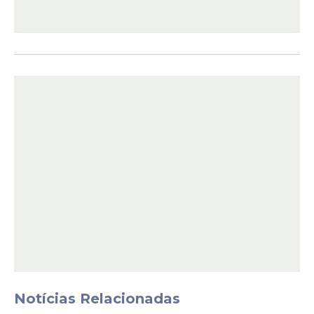
Desde o início de abril, profissionais da
Secretaria de Gestão Urbana e da
Secretaria Executiva de Manutenção
Urbana atuam em diferentes pontos do
município, executando serviços de limpeza,
drenagem e contenção.
Notícias Relacionadas