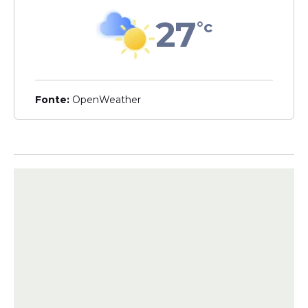
27
°c
Veja Também
Fonte:
OpenWeather
Operação inverno em
Olinda
A Prefeitura de Olinda está intensificando,
nesta terça-feira, 5 de maio, as
ações
da
Operação Inverno, com equipes nas ruas
mesmo diante das
chuvas
que atingem a
cidade
. A iniciativa tem como foco reduzir
os impactos típicos da quadra chuvosa,
como alagamentos, deslizamentos e
acúmulo de resíduos.