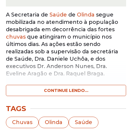
A Secretaria de
Saúde
de
Olinda
segue
mobilizada no atendimento à população
desabrigada em decorrência das fortes
chuvas
que atingiram o município nos
últimos dias. As ações estão sendo
realizadas sob a supervisão da secretária
de Saúde, Dra. Daniele Uchôa, e dos
executivos Dr. Anderson Nunes, Dra.
Eveline Aragão e Dra. Raquel Braga.
CONTINUE LENDO...
Notícias pelo WhatsApp
Receba as notícias exclusivas do
Portal
de Prefeitura
pelo nosso canal.
TAGS
Entrar no canal
Chuvas
Olinda
Saúde