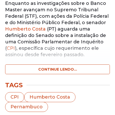
Enquanto as investigações sobre o Banco
Master avançam no Supremo Tribunal
Federal (STF), com ações da Polícia Federal
e do Ministério Público Federal, o senador
Humberto Costa
(PT) aguarda uma
definição do Senado sobre a instalação de
uma Comissão Parlamentar de Inquérito
(
CPI
), específica cujo requerimento ele
assinou desde fevereiro passado.
CONTINUE LENDO...
Notícias pelo WhatsApp
Receba as notícias exclusivas do
Portal
de Prefeitura
pelo nosso canal.
TAGS
Entrar no canal
CPI
Humberto Costa
Pernambuco
O
parlamentar
subscreveu a proposta