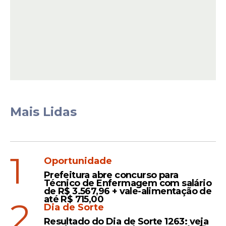
Simultaneamente, o senador também
Mais Lidas
atua como titular da CPI do Crime
Organizado e da CPMI do INSS, onde
também tem direcionado esforços para
investigar os vínculos da instituição
1
Oportunidade
financeira até mesmo com facções
Prefeitura abre concurso para
criminosas, especialmente o PCC.
Técnico de Enfermagem com salário
de R$ 3.567,96 + vale-alimentação de
até R$ 715,00
2
Dia de Sorte
Leia Também
Resultado do Dia de Sorte 1263: veja