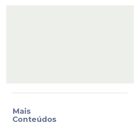
protocolada pelo senador Rogério
Carvalho (PT-SE), há quase dois meses,
quando o caso ficou conhecido como o
maior crime contra o sistema financeiro
nacional.
Mais
Conteúdos
O requerimento assinado por Humberto
propõe "apurar possíveis crimes