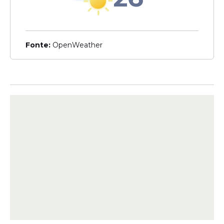
Veja Também
Fonte:
OpenWeather
"O que está em jogo não é apenas uma
suspeita de irregularidade bancária. É um
possível esquema que envolve lavagem de
dinheiro, crime organizado e até ex-diretores
do Banco Central, colocados na instituição
pelo governo Bolsonaro, atuando como
consultores informais. É um escândalo de
grandes proporções, que já está em
apuração pela PF, em um processo que
corre no Supremo, e que temos buscado
contribuir a partir do nosso trabalho no
Senado", completa Humberto.