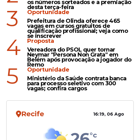
os números sorteados e a premiação
desta terça-feira
3
Oportunidade
Prefeitura de Olinda oferece 465
Barrado
vagas em cursos gratuitos de
Zanin nega pedido para que
qualificação profissional; veja como
se inscrever
4
STF obrigue Câmara a
Proposta
instalar CPI do Banco
Vereadora do PSOL quer tornar
Master
Neymar "Persona Non Grata" em
Belém após provocação a jogador do
Remo
5
Oportunidade
Ministério da Saúde contrata banca
Definido
para processo seletivo com 300
vagas; confira cargos
Zanin é sorteado relator de
ação que pede CPI do
Master após Toffoli se
declarar suspeito
Recife
16:19, 06 Ago
26
°c