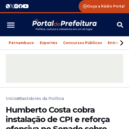
Ouça a Rádio Portal
Pernambuco
Esportes
Concursos Públicos
Entreteni
Início
Bastidores da Política
Humberto Costa cobra
instalação de CPI e reforça
ofensiva no Senado sobre