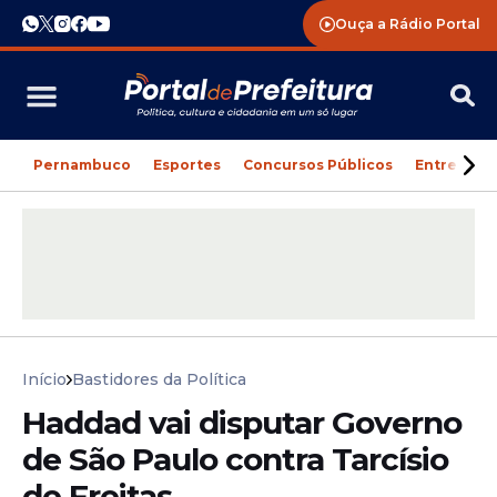
Ouça a Rádio Portal
Pernambuco
Esportes
Concursos Públicos
Entreteni
Início
Bastidores da Política
Haddad vai disputar Governo
de São Paulo contra Tarcísio
de Freitas