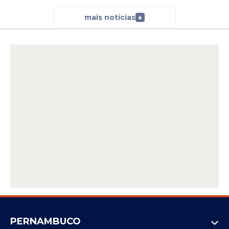
Messias.
mais notícias
+
A sabatina de Messias no Senado, no
entanto, ainda não foi marcada porque a
escolha do chefe do Executivo provocou
contrariedade, especialmente por parte do
presidente da Casa, Davi Alcolumbre
(União Brasil-AP).
Mas Lula está acertando um acordo com
Alcolumbre pelo qual Pacheco deve ser
candidato em Minas por outro partido -
provavelmente o União Brasil. Em
contrapartida, o presidente do Senado tem
carta branca para fazer novas indicações
no governo.
Estadão Conteúdo
PERNAMBUCO