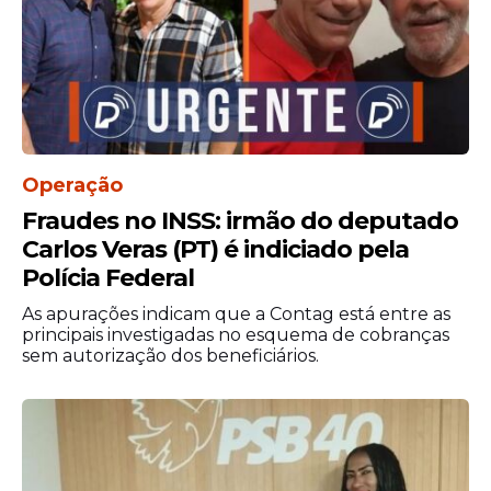
ainda não tomou uma decisão final.
Operação
Fraudes no INSS: irmão do deputado
Carlos Veras (PT) é indiciado pela
Polícia Federal
As apurações indicam que a Contag está entre as
Em várias conversas reservadas com
principais investigadas no esquema de cobranças
sem autorização dos beneficiários.
Haddad na recente viagem à Índia, Lula
disse que precisava dele em São Paulo
porque necessita de um palanque forte no
maior colégio eleitoral do País.
Em 2022, o petista perdeu a disputa ao