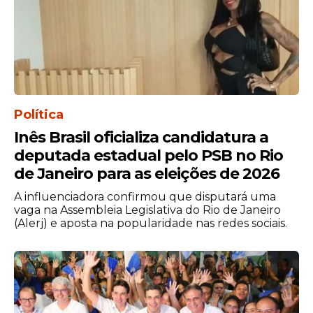
Palácio dos Bandeirantes para Tarcísio.
Mas, de acordo com cálculos sempre
lembrados pelo PT, Lula só ganhou a
eleição do então presidente Jair Bolsonaro,
naquele ano, porque conseguiu obter
mais votos na capital paulista. E esse
Política
crédito é atribuído a Haddad.
Inês Brasil oficializa candidatura a
deputada estadual pelo PSB no Rio
de Janeiro para as eleições de 2026
A influenciadora confirmou que disputará uma
vaga na Assembleia Legislativa do Rio de Janeiro
(Alerj) e aposta na popularidade nas redes sociais.