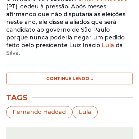
(PT), cedeu à pressão. Após meses
afirmando que não disputaria as eleições
neste ano, ele disse a aliados que será
candidato ao governo de São Paulo
porque nunca poderia negar um pedido
feito pelo presidente Luiz Inácio
Lula
da
Silva.
Notícias pelo WhatsApp
Receba as notícias exclusivas do
CONTINUE LENDO...
Portal
de Prefeitura
pelo nosso canal.
TAGS
Entrar no canal
Fernando Haddad
Lula
Haddad e Lula terão nova conversa nesta
quinta-feira, 26, em jantar no Palácio da
Alvorada. O presidente também vai se