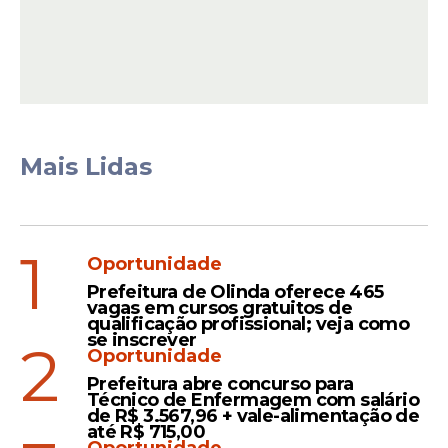
Além disso, a cúpula do PT avalia que a
Mais Lidas
candidatura do governador de São Paulo à
reeleição, Tarcísio de Freitas
(Republicanos), enfrenta momento difícil
depois de desentendimentos entre ele e o
1
Oportunidade
secretário de Governo, Gilberto Kassab. Por
isso, esse seria o momento de Haddad
Prefeitura de Olinda oferece 465
vagas em cursos gratuitos de
começar a articular sua pré-campanha e
qualificação profissional; veja como
fazer as articulações políticas, ainda que de
se inscrever
2
Oportunidade
forma discreta.
Prefeitura abre concurso para
Técnico de Enfermagem com salário
de R$ 3.567,96 + vale-alimentação de
até R$ 715,00
Leia Também