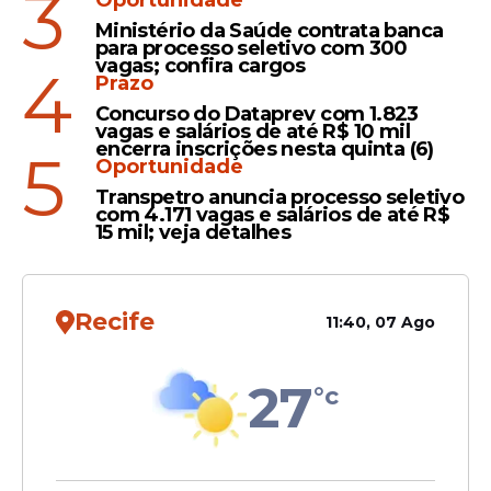
3
Oportunidade
Ministério da Saúde contrata banca
para processo seletivo com 300
vagas; confira cargos
4
Argumento
Prazo
Concurso do Dataprev com 1.823
Haddad justifica alta de
vagas e salários de até R$ 10 mil
imposto sobre produtos
encerra inscrições nesta quinta (6)
5
Oportunidade
importados: 'proteção da
produção nacional'
Transpetro anuncia processo seletivo
com 4.171 vagas e salários de até R$
15 mil; veja detalhes
Nota
Recife
11:40, 07 Ago
Minsitério de Fernando
Haddad se posiciona a
favor do STF e diz que "Não
27
°c
tolera desvio de dados"