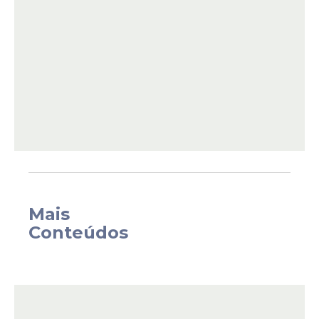
reunir mais uma vez com o senador
Rodrigo Pacheco (PSD-MG) e espera
acertar com ele os detalhes finais para sua
candidatura ao governo de Minas Gerais.
Mais
Conteúdos
Com esse arranjo, Lula consegue montar
os palanques nos dois maiores colégios
eleitorais do País: São Paulo e Minas. Ao