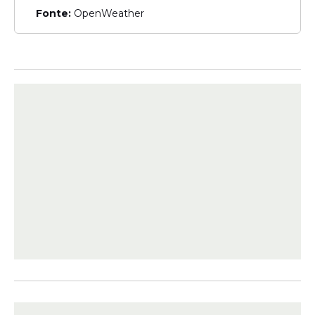
Fonte:
OpenWeather
Veja Também
O titular da
Fazenda
não assume
oficialmente a candidatura, mas deixará o
governo no fim deste mês ou no início de
abril para disputar o Bandeirantes. Haddad
é hoje considerado o sucessor de Lula no
PT, a partir de 2030.