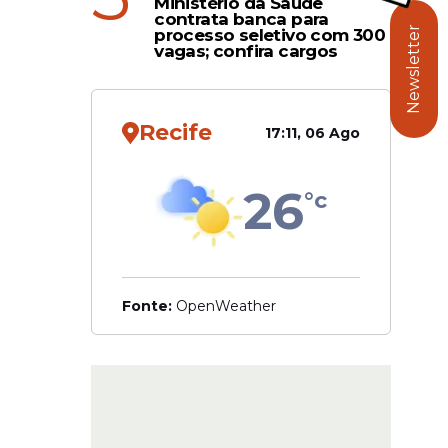
Ministério da Saúde
contrata banca para
eto Mãos
Newsletter
processo seletivo com 300
vagas; confira cargos
 de Jesus,
Recife
17:11, 06 Ago
26
°c
Fonte:
OpenWeather