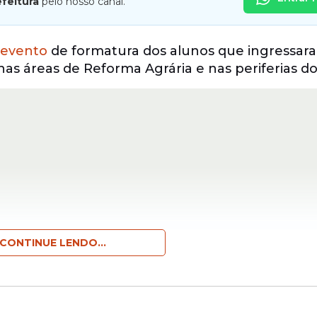
efeitura
pelo nosso canal.
evento
de formatura dos alunos que ingressar
s áreas de Reforma Agrária e nas periferias do
CONTINUE LENDO...
a com o Ministério do Desenvolvimento Agrário
rma Agrária (Incra), Programa Nacional de Educ