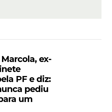
ovos
 nesta
Marcola, ex-
ra
inete
es do
ela PF e diz:
nunca pediu
para um