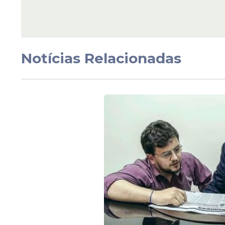
formatura de 230 no
policiais científicos de
Pernambuco
Notícias Relacionadas
Veja Também
“Hoje, esse ato aqui é um momento históric
transformar nossos assentamentos e acampa
analfabetismo”, completou Maria de Jesus