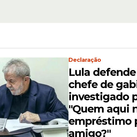
vos
formatura de 230 n
policiais científicos
quinta-feira (26)
Declaração
Lula defende 
o na luta pelo direito à alfabetização. Na luta pa
chefe de gab
mentos, as nossas periferias em territórios livr
investigado p
.
"Quem aqui 
empréstimo 
amigo?"