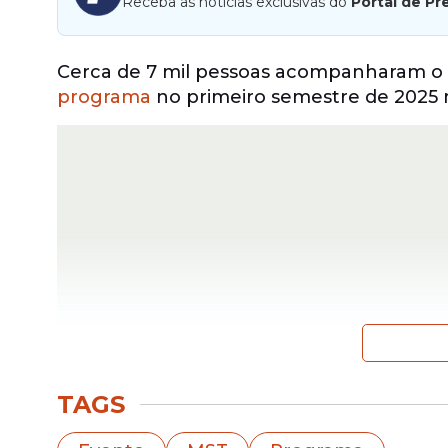
Receba as notícias exclusivas do
Portal de Pr
Cerca de 7 mil pessoas acompanharam o
programa
no primeiro semestre de 2025 na
TAGS
Este
programa
do MEC é feito em parceri
Instituto Nacional de Colonização e Refo