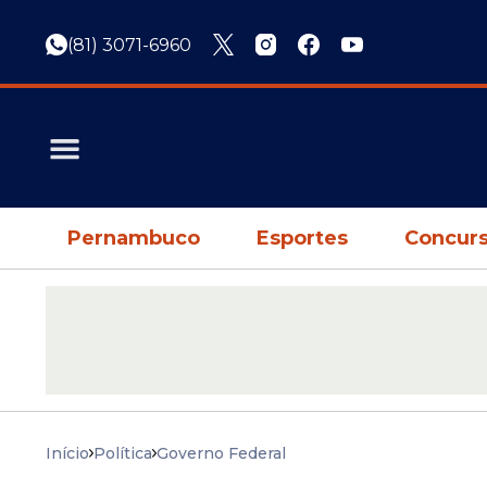
(81) 3071-6960
Pernambuco
Esportes
Concurs
Início
Política
Governo Federal