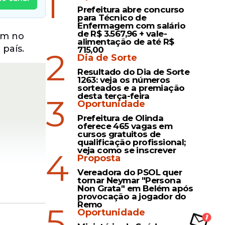
1
Prefeitura abre concurso
para Técnico de
Enfermagem com salário
de R$ 3.567,96 + vale-
am no
alimentação de até R$
 país.
715,00
2
Dia de Sorte
Resultado do Dia de Sorte
1263: veja os números
sorteados e a premiação
desta terça-feira
3
Oportunidade
Prefeitura de Olinda
oferece 465 vagas em
cursos gratuitos de
qualificação profissional;
veja como se inscrever
4
Proposta
Vereadora do PSOL quer
tornar Neymar "Persona
Non Grata" em Belém após
provocação a jogador do
Remo
5
 (MDA),
Oportunidade
ação na