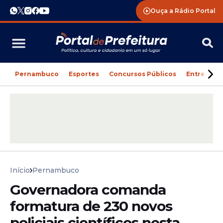
Ouça a Rádio Portal
Pernambuco
Esportes
Concursos Públicos
Entreteni
Início
Pernambuco
Governadora comanda
formatura de 230 novos
policiais científicos nesta