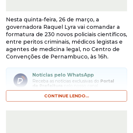
Nesta quinta-feira, 26 de março, a
governadora Raquel Lyra vai comandar a
formatura de 230 novos policiais científicos,
entre peritos criminais, médicos legistas e
agentes de medicina legal, no Centro de
Convenções de Pernambuco, às 16h.
Notícias pelo WhatsApp
Receba as notícias exclusivas do
Portal
de Prefeitura
pelo nosso canal.
CONTINUE LENDO...
Entrar no canal
Mais cedo, às 10h, a gestora estadual vai
lançar o programa Colo de Mãe no Palácio