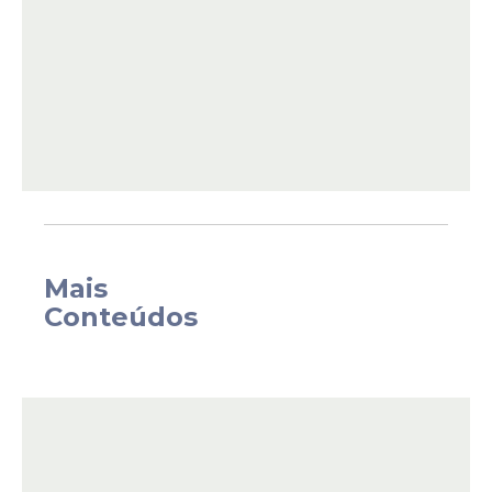
do Campo das Princesas, que vai garantir
atenção contínua e humanizada a
gestantes, puérperas e crianças de até dois
anos.
O projeto, que também contará com uma
plataforma digital e monitoramento
contínuo das gestantes é uma parceria
entre as secretarias de Saúde, Mulher e
outros órgãos governamentais.
Mais
Conteúdos