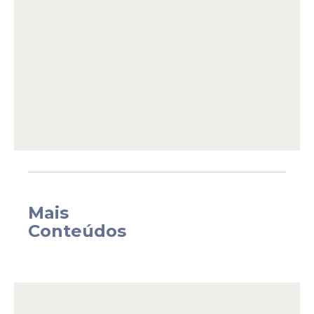
Para chegar ao resultado da aprovação do
Mais
substitutivo a bancada do PL passou por
Conteúdos
uma manobra que teve o ingresso do
deputado Coronel Alberto Feitosa como
titular da Comissão no lugar de Renato
Antunes e isso garantiu o sucesso da
proposta da deputada.