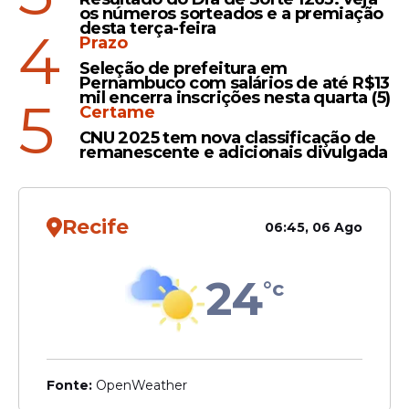
os números sorteados e a premiação
desta terça-feira
4
Prazo
Seleção de prefeitura em
Pernambuco com salários de até R$13
mil encerra inscrições nesta quarta (5)
5
Certame
CNU 2025 tem nova classificação de
remanescente e adicionais divulgada
Recife
06:45, 06 Ago
24
°c
Fonte:
OpenWeather