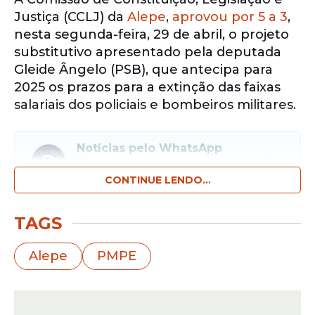
Justiça (CCLJ) da
Alepe
,
aprovou por 5 a 3
,
nesta segunda-feira, 29 de abril, o projeto
substitutivo apresentado pela deputada
Gleide Ângelo (PSB), que antecipa para
2025 os prazos para a extinção das faixas
salariais dos policiais e bombeiros militares.
Notícias pelo WhatsApp
Receba as notícias exclusivas do
Portal
de Prefeitura
pelo nosso canal.
CONTINUE LENDO...
Entrar no canal
TAGS
Alegando inconstitucionalidade por gerar
Alepe
PMPE
despesa, a relatora deputada Débora
Almeida (PSDB), deu parecer contrário,
mas não foi acatado pelo maioria.