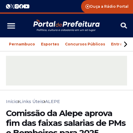
Ouça a Rádio Portal
Pernambuco
Esportes
Concursos Públicos
Entreteni
Início
Links Úteis
ALEPE
Comissão da Alepe aprova
fim das faixas salarias de PMs
e Bombeiros para 2025