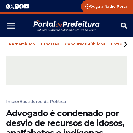
Ouça a Rádio Portal
Pernambuco
Esportes
Concursos Públicos
Entreteni
Início
Bastidores da Política
Advogado é condenado por
desvio de recursos de idosos,
analfabetos e indígenas