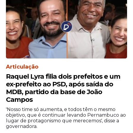
folhas de papel totalmente em branco -
sob a alegação de que seriam apenas
protocolos do juízo devido à pandemia -,
preenchendo-as posteriormente com
falsas declarações de quitação financeira
para tentar induzir a Promotoria.
O promotor Felipe Rotondo destacou que
a atuação do Ministério Público buscou
Articulação
‘não apenas garantir a estrita
responsabilização penal do acusado por
Raquel Lyra filia dois prefeitos e um
violações graves à ética e à lei penal, mas
ex-prefeito ao PSD, após saída do
concentrou-se fortemente na proteção de
MDB, partido da base de João
pessoas em severa condição de
Campos
vulnerabilidade’.
'Nosso time só aumenta, e todos têm o mesmo
objetivo, que é continuar levando Pernambuco ao
lugar de protagonismo que merecemos', disse a
governadora.