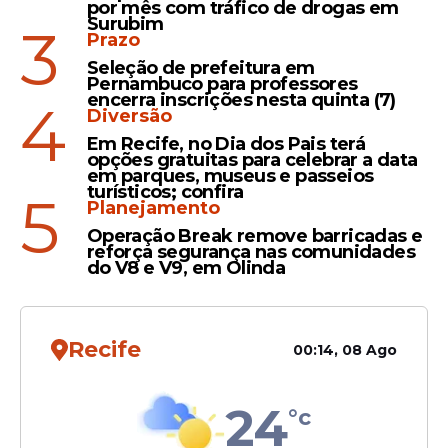
por mês com tráfico de drogas em
Surubim
3
Prazo
Seleção de prefeitura em
Pernambuco para professores
encerra inscrições nesta quinta (7)
Veja Também
4
Diversão
Em Recife, no Dia dos Pais terá
opções gratuitas para celebrar a data
em parques, museus e passeios
turísticos; confira
5
O Ministério Público do Maranhão
Planejamento
informou que o advogado aproveitou-se
Operação Break remove barricadas e
reforça segurança nas comunidades
de sua atividade profissional para efetuar o
do V8 e V9, em Olinda
levantamento de 25 alvarás judiciais e
homologações de acordos de clientes em
situação de hipervulnerabilidade, que
Recife
00:14, 08 Ago
incluíam pessoas idosas, analfabetos e
indígenas da etnia Guajajara.
24
°c