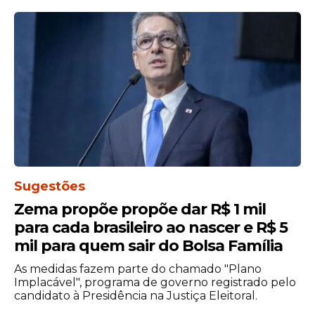
"O foco da instituição pautou-se na
prevenção da revitimização e no respeito à
integridade física, social e psicológica das
Sugestões
pessoas lesadas", afirmou o promotor.
Zema propõe propõe dar R$ 1 mil
para cada brasileiro ao nascer e R$ 5
Estadão Conteúdo
mil para quem sair do Bolsa Família
As medidas fazem parte do chamado "Plano
Implacável", programa de governo registrado pelo
candidato à Presidência na Justiça Eleitoral.