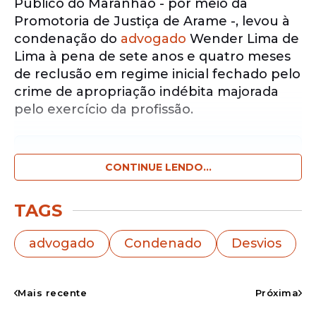
Público do Maranhão - por meio da
Promotoria de Justiça de Arame -, levou à
condenação do
advogado
Wender Lima de
Lima à pena de sete anos e quatro meses
de reclusão em regime inicial fechado pelo
crime de apropriação indébita majorada
pelo exercício da profissão.
Notícias pelo WhatsApp
Receba as notícias exclusivas do
CONTINUE LENDO...
Portal
de Prefeitura
pelo nosso canal.
TAGS
Entrar no canal
advogado
Condenado
Desvios
A sentença foi assinada pelo juiz Calleb
Mariano Ribeiro, que responde pela Vara
da Comarca de Arame - município com 25
Mais recente
Próxima
mil habitantes situado a 476 quilômetros