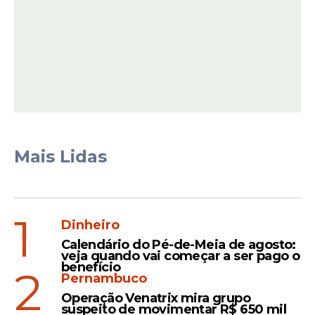
Leia Também
Operação
Golpe do "falso advogado":
polícia prende grupo de 10
pessoas que operavam em
Mais Lidas
"call center do crime"
1
Dinheiro
Bom-humor
Calendário do Pé-de-Meia de agosto:
Velório em vida: advogado
veja quando vai começar a ser pago o
antecipa própria despedida
benefício
2
Pernambuco
após quadro de câncer
Operação Venatrix mira grupo
evoluir
suspeito de movimentar R$ 650 mil