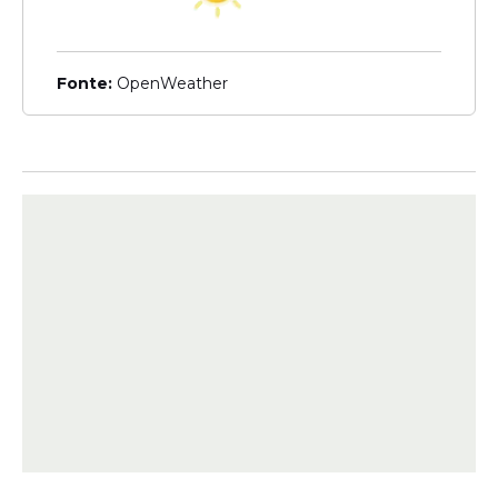
Fonte:
OpenWeather
As investigações demonstraram que ele
realizou saques em espécie e
transferências dos valores diretamente
para suas contas bancárias, retendo
integralmente o dinheiro das causas e
deixando seus representados
desamparados.
A acusação também apontou que, após