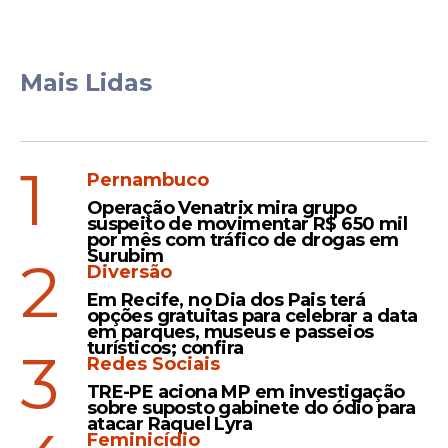
Mais Lidas
1
Pernambuco
Operação Venatrix mira grupo
suspeito de movimentar R$ 650 mil
por mês com tráfico de drogas em
Surubim
2
Diversão
Em Recife, no Dia dos Pais terá
opções gratuitas para celebrar a data
em parques, museus e passeios
turísticos; confira
3
Redes Sociais
TRE-PE aciona MP em investigação
sobre suposto gabinete do ódio para
atacar Raquel Lyra
Feminicídio