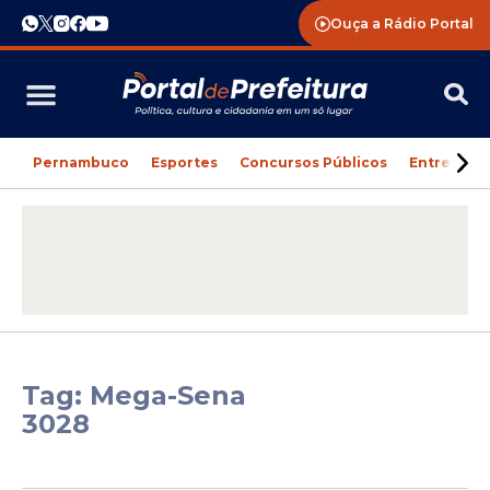
Ouça a Rádio Portal
Pernambuco
Esportes
Concursos Públicos
Entreteni
Tag: Mega-Sena
3028