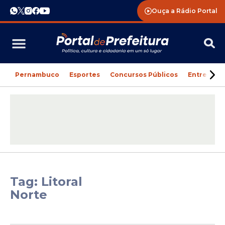
Ouça a Rádio Portal
Pernambuco
Esportes
Concursos Públicos
Entreteni
Tag: Litoral
Norte