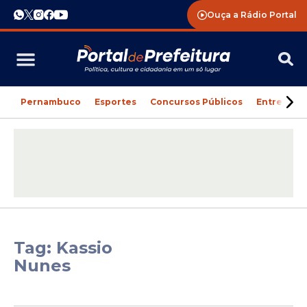
Ouça a Rádio Portal
Pernambuco
Esportes
Concursos Públicos
Entreteni
Tag: Kassio
Nunes