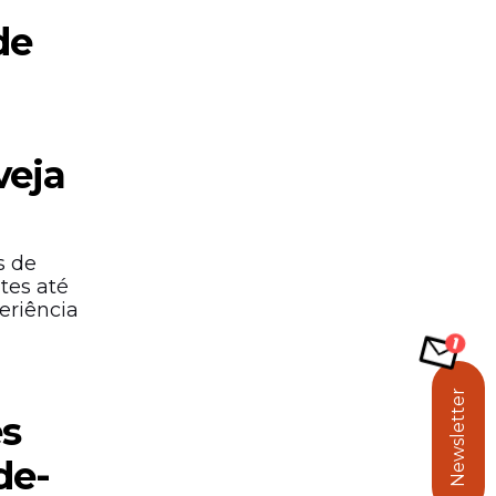
de
veja
s de
tes até
eriência
Newsletter
es
de-