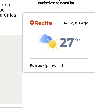
turísticos; confira
ano a
 A
a única
Recife
14:52, 08 Ago
27
°c
Fonte:
OpenWeather