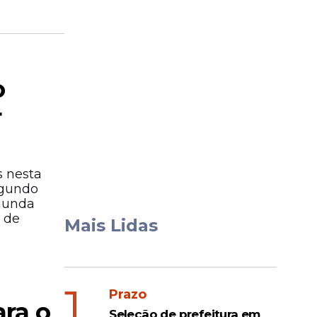
o
r
 nesta
egundo
egunda
 de
Mais Lidas
1
Prazo
ara o
Seleção de prefeitura em