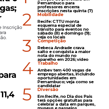
Pernambuco para
gas;
professores encerra
inscrições nesta quinta (7)
2
Mobilidade
r
Recife: CTTU monta
esquema especial de
 Inscrição
trânsito para eventos no
ara
sábado (8) e domingo (9);
veja os locais
ção.
3
Competição
Rebeca Andrade crava
salto e conquista a maior
nota do mundo no
aparelho em 2026; vídeo
4
Trabalho
Ambev tem 400 vagas de
para
emprego abertas, incluindo
oportunidades em
Pernambuco; veja como se
candidatar
5
Diversão
11,4
Em Recife, no Dia dos Pais
terá opções gratuitas para
celebrar a data em parques,
museus e passeios