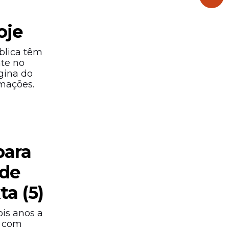
oje
blica têm
te no
gina do
mações.
para
 de
ta (5)
ois anos a
, com